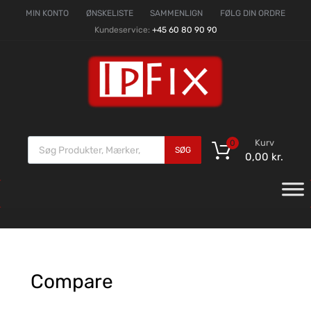
MIN KONTO
ØNSKELISTE
SAMMENLIGN
FØLG DIN ORDRE
Kundeservice:
+45 60 80 90 90
Kurv
0
SØG
0,00
kr.
Compare