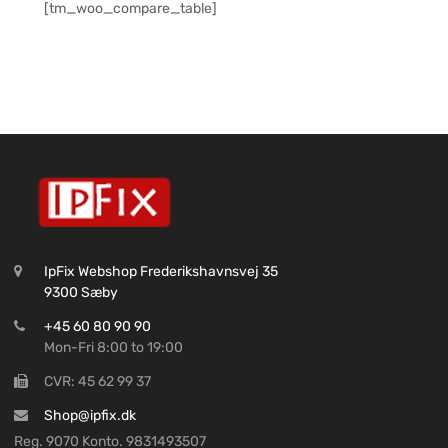
[tm_woo_compare_table]
IpFix Webshop Frederikshavnsvej 35
9300 Sæby
+45 60 80 90 90
Mon-Fri 8:00 to 19:00
CVR: 45 62 99 37
Shop@ipfix.dk
Reg. 9070 Konto. 9831493507