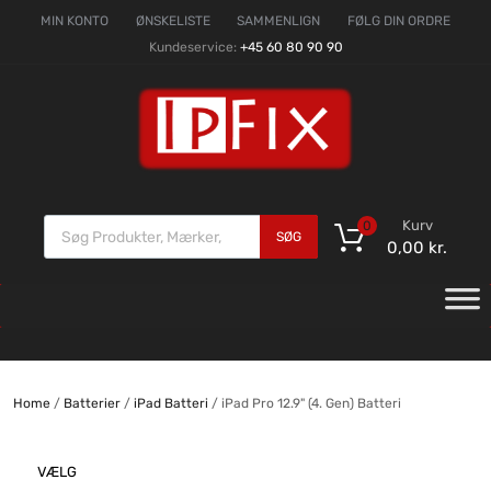
MIN KONTO
ØNSKELISTE
SAMMENLIGN
FØLG DIN ORDRE
Kundeservice:
+45 60 80 90 90
Kurv
0
SØG
0,00
kr.
Home
/
Batterier
/
iPad Batteri
/ iPad Pro 12.9" (4. Gen) Batteri
VÆLG