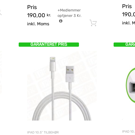
Pris
Pris
+Medlemmer
Vælg muligheder
190,
190,00
kr.
optjener
3
Kr.
inkl.
Tilføj til kurv
inkl. Moms
GARANTERET PRIS
GAR
IPAD 10
IPAD 10.5" TILBEHØR