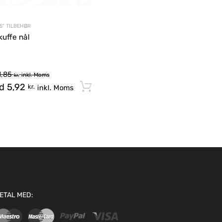
.5" TILBEHØR
kuffe nål
1,85
inkl. Moms
kr.
ud
5,92
Tilføj til kurv
kr.
inkl. Moms
ETAL MED: