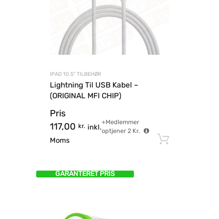
IPAD 10.5" TILBEHØR
Lightning Til USB Kabel –
(ORIGINAL MFI CHIP)
Pris
+Medlemmer
117,00
kr.
inkl.
optjener
2
Kr.
Tilføj til
Moms
GARANTERET PRIS