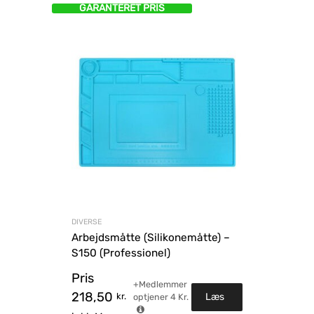
GARANTERET PRIS
DIVERSE
Arbejdsmåtte (Silikonemåtte) –
S150 (Professionel)
Pris
+Medlemmer
218,50
kr.
Læs
optjener
4
Kr.