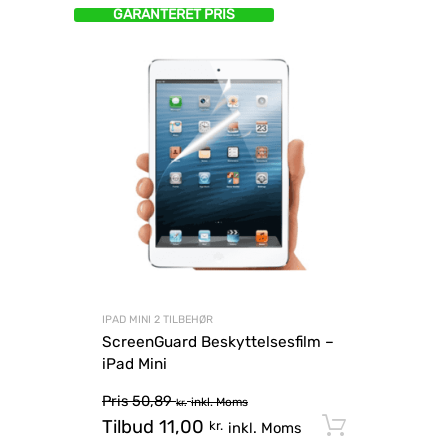
GARANTERET PRIS
IPAD MINI 2 TILBEHØR
ScreenGuard Beskyttelsesfilm –
iPad Mini
Pris
50,89
inkl. Moms
kr.
Tilbud
11,00
Tilføj til
kr.
inkl. Moms