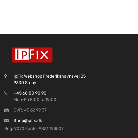
IpFix Webshop Frederikshavnsvej 35
9300 Sæby
+45 60 80 90 90
Mon-Fri 8:00 to 19:00
CVR: 45 62 99 37
Shop@ipfix.dk
Reg. 9070 Konto. 9831493507