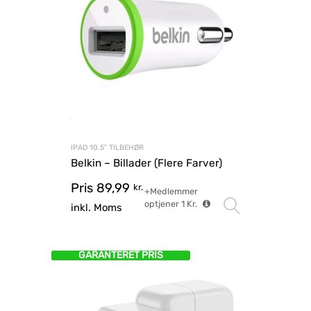
IPAD 10.5" TILBEHØR
Belkin – Billader (Flere Farver)
Pris
89,99
kr.
+Medlemmer
optjener
1
Kr.
Vælg mu
inkl. Moms
GARANTERET PRIS