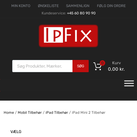
MIN KONTO
ØNSKELISTE
SAMMENLIGN
FØLG DIN ORDRE
Kundeservice:
+45 60 80 90 90
Kurv
0
SØG
0,00
kr.
Home
/
Mobil Tilbehør
/
iPad Tilbehør
/ iPad Mini 2 Tilbehør
VÆLG