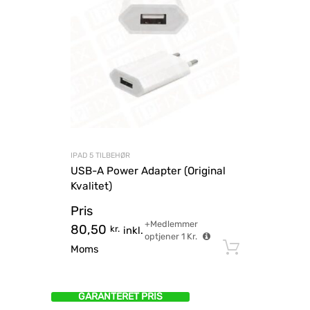
IPAD 5 TILBEHØR
USB-A Power Adapter (Original
Kvalitet)
Pris
+Medlemmer
80,50
kr.
inkl.
optjener
1
Kr.
Tilføj til
Moms
GARANTERET PRIS