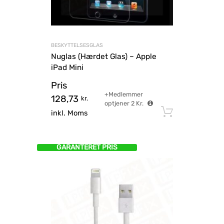
BESKYTTELSESGLAS
Nuglas (Hærdet Glas) – Apple
iPad Mini
Pris
+Medlemmer
128,73
kr.
optjener
2
Kr.
Tilføj til
inkl. Moms
GARANTERET PRIS