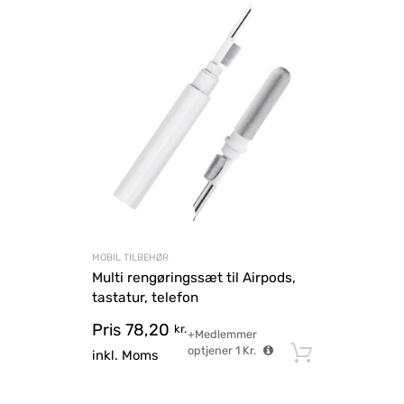
MOBIL TILBEHØR
Multi rengøringssæt til Airpods,
tastatur, telefon
Pris
78,20
kr.
+Medlemmer
optjener
1
Kr.
Tilføj til
inkl. Moms