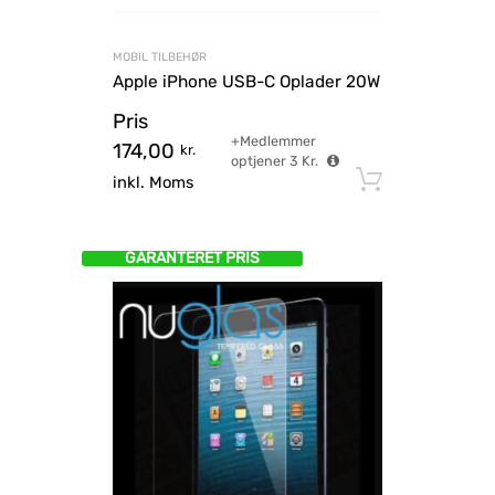
MOBIL TILBEHØR
Apple iPhone USB-C Oplader 20W
Pris
+Medlemmer
174,00
kr.
optjener
3
Kr.
Tilføj til
inkl. Moms
GARANTERET PRIS