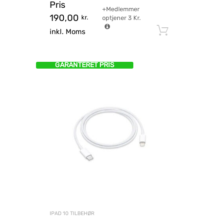
Pris
+Medlemmer
190,00
kr.
optjener
3
Kr.
Tilføj til
inkl. Moms
GARANTERET PRIS
IPAD 10 TILBEHØR