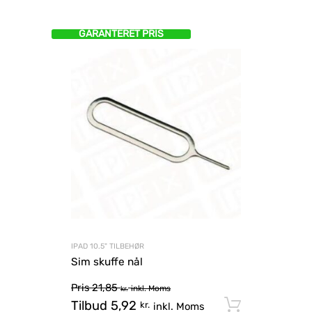
GARANTERET PRIS
IPAD 10.5" TILBEHØR
Sim skuffe nål
Pris
21,85
inkl. Moms
kr.
Tilbud
5,92
Tilføj til
kr.
inkl. Moms