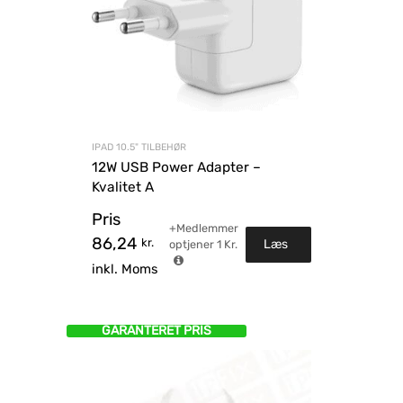
IPAD 10.5" TILBEHØR
12W USB Power Adapter –
Kvalitet A
Pris
+Medlemmer
86,24
kr.
Læs
optjener
1
Kr.
inkl. Moms
mere
GARANTERET PRIS