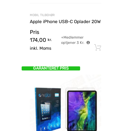
MOBIL TILBEHØR
Apple iPhone USB-C Oplader 20W
Pris
+Medlemmer
174,00
kr.
optjener
3
Kr.
Tilføj til
inkl. Moms
GARANTERET PRIS