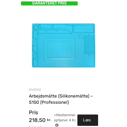
GARANTERET PRIS
DIVERSE
Arbejdsmåtte (Silikonemåtte) –
S150 (Professionel)
Pris
+Medlemmer
218,50
kr.
Læs
optjener
4
Kr.