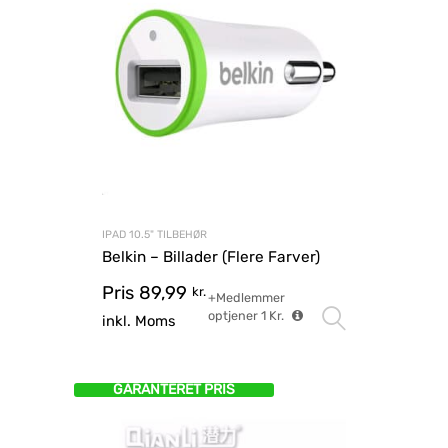
IPAD 10.5" TILBEHØR
Belkin – Billader (Flere Farver)
Pris
89,99
kr.
+Medlemmer
optjener
1
Kr.
Vælg mu
inkl. Moms
GARANTERET PRIS