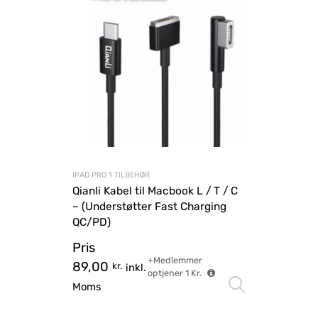
IPAD PRO 1 TILBEHØR
Qianli Kabel til Macbook L / T / C
– (Understøtter Fast Charging
QC/PD)
Pris
+Medlemmer
89,00
kr.
inkl.
optjener
1
Kr.
Vælg mu
Moms