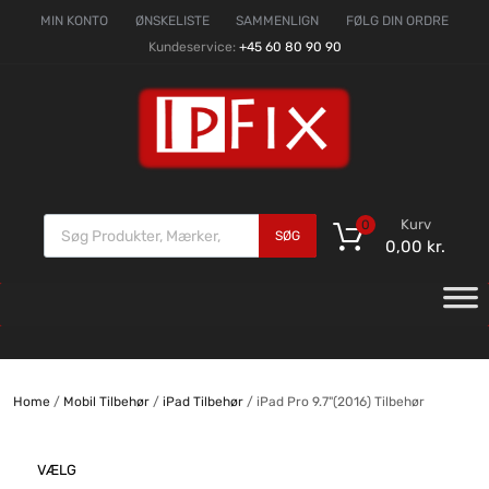
MIN KONTO
ØNSKELISTE
SAMMENLIGN
FØLG DIN ORDRE
Kundeservice:
+45 60 80 90 90
Kurv
0
SØG
0,00
kr.
Home
/
Mobil Tilbehør
/
iPad Tilbehør
/ iPad Pro 9.7"(2016) Tilbehør
VÆLG