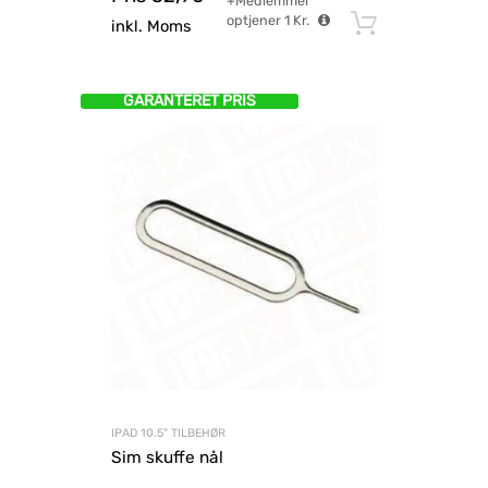
+Medlemmer
optjener
1
Kr.
Tilføj til
inkl. Moms
GARANTERET PRIS
IPAD 10.5" TILBEHØR
Sim skuffe nål