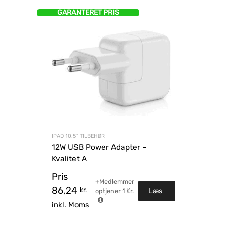
GARANTERET PRIS
IPAD 10.5" TILBEHØR
12W USB Power Adapter –
Kvalitet A
Pris
+Medlemmer
86,24
kr.
Læs
optjener
1
Kr.
inkl. Moms
mere