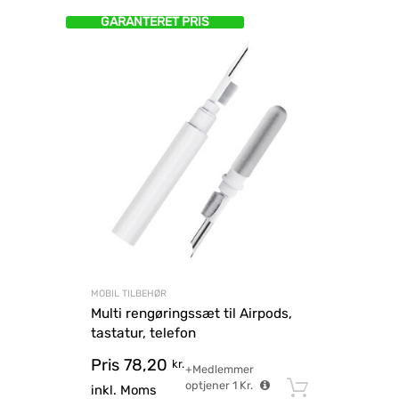
GARANTERET PRIS
MOBIL TILBEHØR
Multi rengøringssæt til Airpods,
tastatur, telefon
Pris
78,20
kr.
+Medlemmer
optjener
1
Kr.
Tilføj til
inkl. Moms