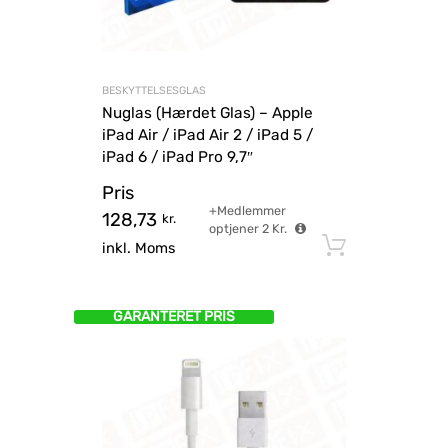
BESKYTTELSESGLAS
Nuglas (Hærdet Glas) – Apple
iPad Air / iPad Air 2 / iPad 5 /
iPad 6 / iPad Pro 9,7″
Pris
+Medlemmer
128,73
kr.
optjener
2
Kr.
Tilføj til
inkl. Moms
GARANTERET PRIS