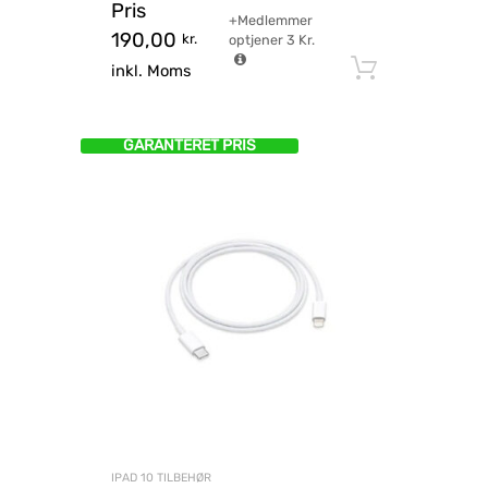
Pris
+Medlemmer
190,00
kr.
optjener
3
Kr.
Tilføj til
inkl. Moms
GARANTERET PRIS
IPAD 10 TILBEHØR