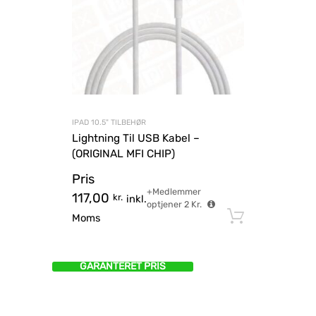
IPAD 10.5" TILBEHØR
Lightning Til USB Kabel –
(ORIGINAL MFI CHIP)
Pris
+Medlemmer
117,00
kr.
inkl.
optjener
2
Kr.
Tilføj til
Moms
GARANTERET PRIS