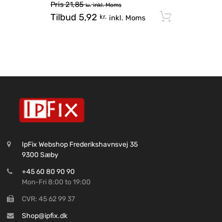
Pris
21,85
inkl. Moms
kr.
Tilbud
5,92
Tilføj til
kr.
inkl. Moms
IpFix Webshop Frederikshavnsvej 35
9300 Sæby
+45 60 80 90 90
Mon-Fri 8:00 to 19:00
CVR: 45 62 99 37
Shop@ipfix.dk