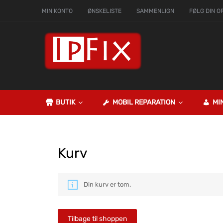
MIN KONTO
ØNSKELISTE
SAMMENLIGN
FØLG DIN O
BUTIK
MOBIL REPARATION
MI
Kurv
Din kurv er tom.
Tilbage til shoppen