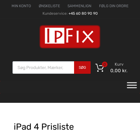
MIN KONTO
ØNSKELISTE
SAMMENLIGN
FØLG DIN ORDRE
Kundeservice:
+45 60 80 90 90
Kurv
0
SØG
0,00
kr.
iPad
4 Prisliste