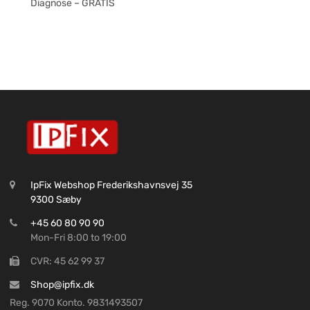
Diagnose – GRATIS
IpFix Webshop Frederikshavnsvej 35
9300 Sæby
+45 60 80 90 90
Mon-Fri 8:00 to 19:00
CVR: 45 62 99 37
Shop@ipfix.dk
Reg. 9070 Konto. 9831493507