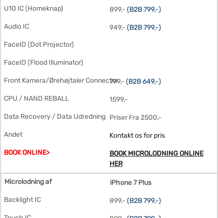
899,-
(B2B 799,-)
949,-
(B2B 799,-)
799,-
(B2B 649,-)
1599,-
Priser Fra 2500,-
Kontakt os for pris
BOOK MICROLODNING ONLINE
HER
iPhone 7 Plus
899,-
(B2B 799,-)