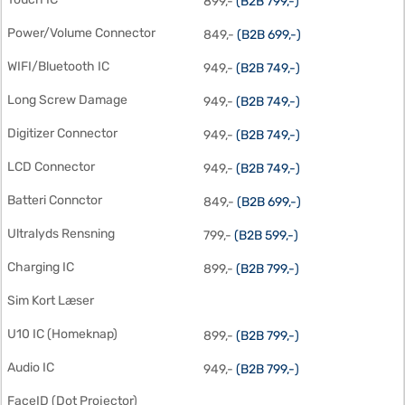
899,-
(B2B 799,-)
849,-
(B2B 699,-)
949,-
(B2B 749,-)
949,-
(B2B 749,-)
949,-
(B2B 749,-)
949,-
(B2B 749,-)
849,-
(B2B 699,-)
799,-
(B2B 599,-)
899,-
(B2B 799,-)
899,-
(B2B 799,-)
949,-
(B2B 799,-)