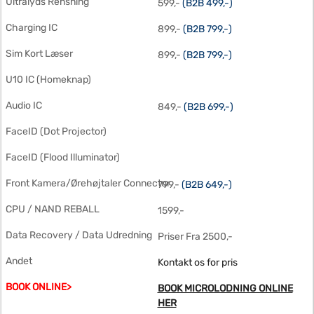
599,-
(B2B 499,-)
899,-
(B2B 799,-)
899,-
(B2B 799,-)
849,-
(B2B 699,-)
799,-
(B2B 649,-)
1599,-
Priser Fra 2500,-
Kontakt os for pris
BOOK MICROLODNING ONLINE
HER