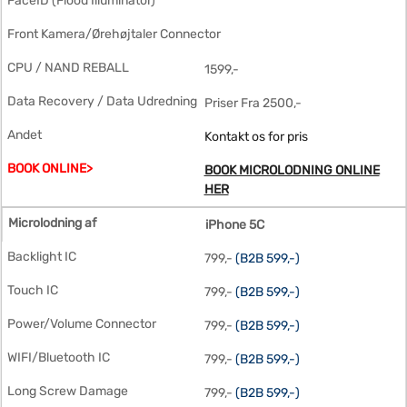
1599,-
Priser Fra 2500,-
Kontakt os for pris
BOOK MICROLODNING ONLINE
HER
iPhone 5C
799,-
(B2B 599,-)
799,-
(B2B 599,-)
799,-
(B2B 599,-)
799,-
(B2B 599,-)
799,-
(B2B 599,-)