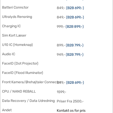
849,-
(B2B 699,-)
849,-
(B2B 699,-)
999,-
(B2B 899,-)
899,-
(B2B 799,-)
949,-
(B2B 799,-)
849,-
(B2B 699,-)
1599,-
Priser Fra 2500,-
Kontakt os for pris