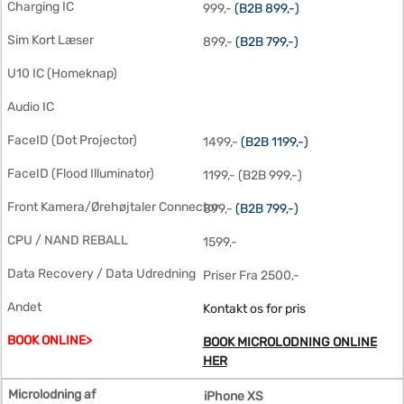
999,-
(B2B 899,-)
899,-
(B2B 799,-)
1499,-
(B2B 1199,-)
1199,- (B2B 999,-)
899,-
(B2B 799,-)
1599,-
Priser Fra 2500,-
Kontakt os for pris
BOOK MICROLODNING ONLINE
HER
iPhone XS