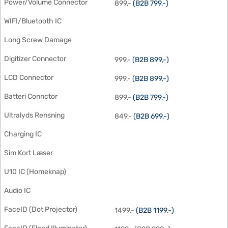
899,-
(B2B 799,-)
999,-
(B2B 899,-)
999,-
(B2B 899,-)
899,-
(B2B 799,-)
849,-
(B2B 699,-)
1499,-
(B2B 1199,-)