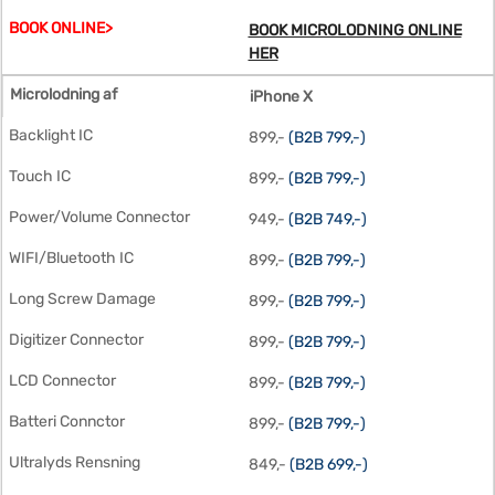
BOOK MICROLODNING ONLINE
HER
iPhone X
899,-
(B2B 799,-)
899,-
(B2B 799,-)
949,-
(B2B 749,-)
899,-
(B2B 799,-)
899,-
(B2B 799,-)
899,-
(B2B 799,-)
899,-
(B2B 799,-)
899,-
(B2B 799,-)
849,-
(B2B 699,-)