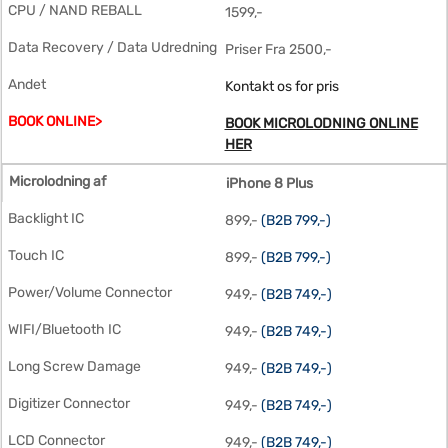
1599,-
Priser Fra 2500,-
Kontakt os for pris
BOOK MICROLODNING ONLINE
HER
iPhone 8 Plus
899,-
(B2B 799,-)
899,-
(B2B 799,-)
949,-
(B2B 749,-)
949,-
(B2B 749,-)
949,-
(B2B 749,-)
949,-
(B2B 749,-)
949,-
(B2B 749,-)