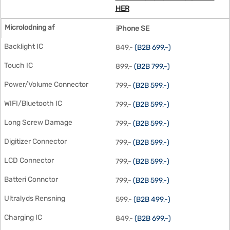
HER
iPhone SE
849,-
(B2B 699,-)
899,-
(B2B 799,-)
799,-
(B2B 599,-)
799,-
(B2B 599,-)
799,-
(B2B 599,-)
799,-
(B2B 599,-)
799,-
(B2B 599,-)
799,-
(B2B 599,-)
599,-
(B2B 499,-)
849,-
(B2B 699,-)