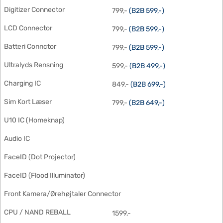
799,-
(B2B 599,-)
799,-
(B2B 599,-)
799,-
(B2B 599,-)
599,-
(B2B 499,-)
849,-
(B2B 699,-)
799,-
(B2B 649,-)
1599,-