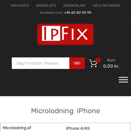
MIN KONTO
ØNSKELISTE
SAMMENLIGN
FØLG DIN ORDRE
Kundeservice:
+45 60 80 90 90
Kurv
0
SØG
0,00
kr.
Microlodning iPhone
iPhone 4/4S