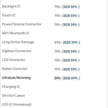
799,-
(B2B 599,-)
799,-
(B2B 599,-)
799,-
(B2B 599,-)
499,-
(B2B 399,-)
799,-
(B2B 599,-)
799,-
(B2B 599,-)
799,-
(B2B 599,-)
599,-
(B2B 499,-)