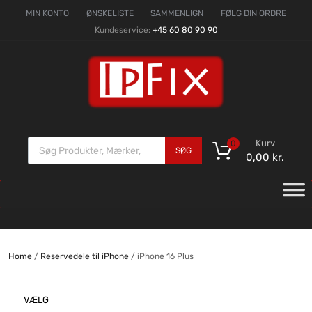
MIN KONTO
ØNSKELISTE
SAMMENLIGN
FØLG DIN ORDRE
Kundeservice:
+45 60 80 90 90
Kurv
0
SØG
0,00
kr.
Home
/
Reservedele til iPhone
/ iPhone 16 Plus
VÆLG