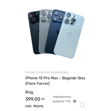
IPHONE 15 PRO MAX RESERVEDELE
iPhone 15 Pro Max – Bagside Glas
(Flere Farver)
Pris
+Medlemmer
399,00
kr.
optjener
7
Kr.
Vælg mu
inkl. Moms