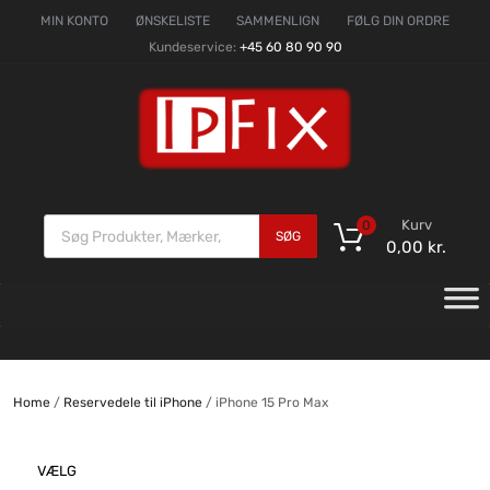
MIN KONTO
ØNSKELISTE
SAMMENLIGN
FØLG DIN ORDRE
Kundeservice:
+45 60 80 90 90
Kurv
0
SØG
0,00
kr.
Home
/
Reservedele til iPhone
/ iPhone 15 Pro Max
VÆLG