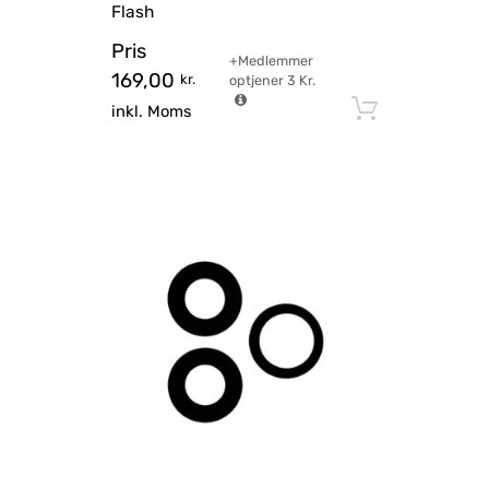
Flash
Pris
+Medlemmer
169,00
kr.
optjener
3
Kr.
Tilføj til
inkl. Moms