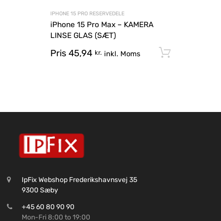
IPHONE 15 PRO RESERVEDELE
iPhone 15 Pro Max – KAMERA
LINSE GLAS (SÆT)
Pris
45,94
Tilføj til
kr.
inkl. Moms
IpFix Webshop Frederikshavnsvej 35
9300 Sæby
+45 60 80 90 90
Mon-Fri 8:00 to 19:00