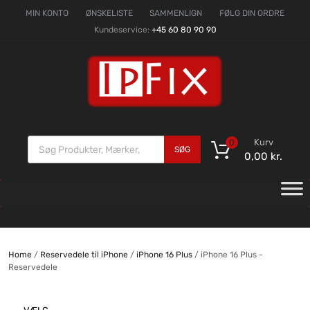
MIN KONTO
ØNSKELISTE
SAMMENLIGN
FØLG DIN ORDRE
Kundeservice:
+45 60 80 90 90
Kurv
0
SØG
0,00
kr.
Home
/
Reservedele til iPhone
/
iPhone 16 Plus
/ iPhone 16 Plus -
Reservedele