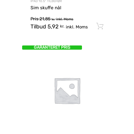
IPAD 10.5" TILBEHØR
Sim skuffe nål
Pris
21,85
inkl. Moms
kr.
Tilbud
5,92
Tilføj til
kr.
inkl. Moms
GARANTERET PRIS