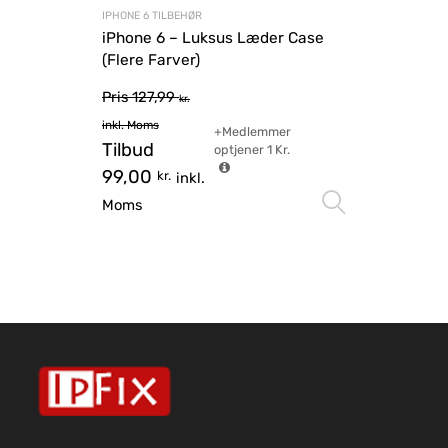
IPHONE 6 TILBEHØR
iPhone 6 – Luksus Læder Case
(Flere Farver)
Pris
127,99
kr.
inkl. Moms
+Medlemmer
Tilbud
optjener
1
Kr.
99,00
kr.
inkl.
Vælg mu
Moms