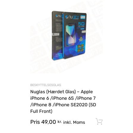
BESKYTTELSESGLAS
Nuglas (Hærdet Glas) – Apple
iPhone 6 /iPhone 6S /iPhone 7
/iPhone 8 /iPhone SE2020 (5D
Full Front)
Pris
49,00
Tilføj til
kr.
inkl. Moms