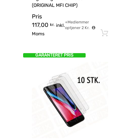
(ORIGINAL MFI CHIP)
Pris
+Medlemmer
117,00
kr.
inkl.
optjener
2
Kr.
Tilføj til
Moms
GARANTERET PRIS