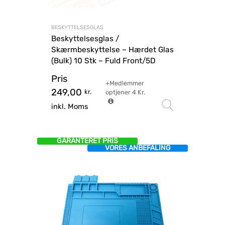
BESKYTTELSESGLAS
Beskyttelsesglas /
Skærmbeskyttelse – Hærdet Glas
(Bulk) 10 Stk – Fuld Front/5D
Pris
+Medlemmer
249,00
kr.
optjener
4
Kr.
Vælg mu
inkl. Moms
GARANTERET PRIS
VORES ANBEFALING