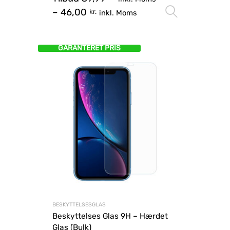
–
46,00
Vælg mu
kr.
inkl. Moms
GARANTERET PRIS
BESKYTTELSESGLAS
Beskyttelses Glas 9H – Hærdet
Glas (Bulk)