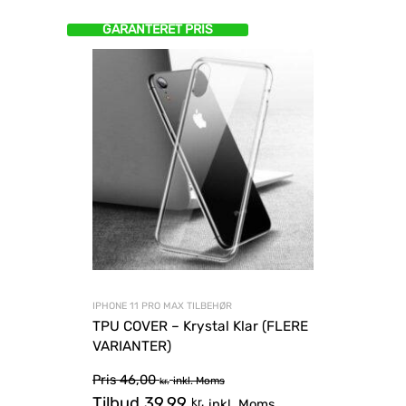
GARANTERET PRIS
IPHONE 11 PRO MAX TILBEHØR
TPU COVER – Krystal Klar (FLERE
VARIANTER)
Pris
46,00
inkl. Moms
kr.
Tilbud
39,99
kr.
inkl. Moms