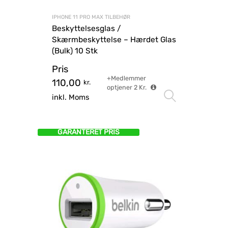
IPHONE 11 PRO MAX TILBEHØR
Beskyttelsesglas /
Skærmbeskyttelse – Hærdet Glas
(Bulk) 10 Stk
Pris
+Medlemmer
110,00
kr.
optjener
2
Kr.
Vælg mu
inkl. Moms
GARANTERET PRIS