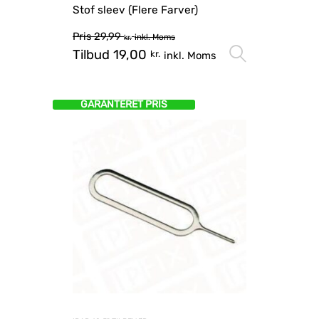
Stof sleev (Flere Farver)
Pris
29,99
inkl. Moms
kr.
Tilbud
19,00
Vælg mu
kr.
inkl. Moms
GARANTERET PRIS