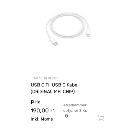
IPAD 10 TILBEHØR
USB C Til USB C Kabel –
(ORIGINAL MFI CHIP)
Pris
+Medlemmer
190,00
kr.
optjener
3
Kr.
Tilføj til
inkl. Moms