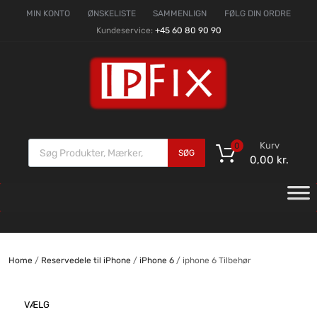
MIN KONTO
ØNSKELISTE
SAMMENLIGN
FØLG DIN ORDRE
Kundeservice:
+45 60 80 90 90
Kurv
0
SØG
0,00
kr.
Home
/
Reservedele til iPhone
/
iPhone 6
/ iphone 6 Tilbehør
VÆLG