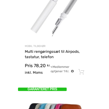
MOBIL TILBEHØR
Multi rengøringssæt til Airpods,
tastatur, telefon
Pris
78,20
kr.
+Medlemmer
optjener
1
Kr.
Tilføj til
inkl. Moms
GARANTERET PRIS