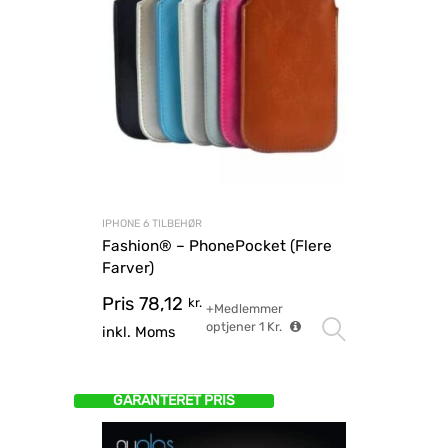
IPHONE 6 TILBEHØR
Fashion® – PhonePocket (Flere
Farver)
Pris
78,12
kr.
+Medlemmer
optjener
1
Kr.
Vælg mu
inkl. Moms
GARANTERET PRIS