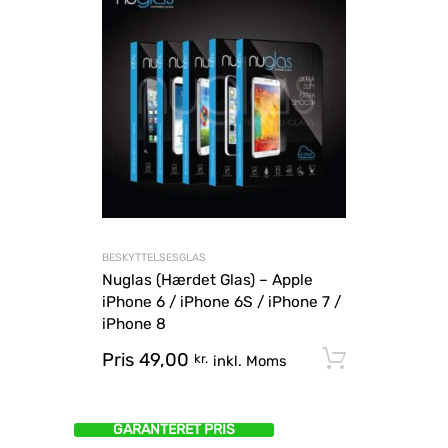
BESKYTTELSESGLAS
Nuglas (Hærdet Glas) – Apple
iPhone 6 / iPhone 6S / iPhone 7 /
iPhone 8
Pris
49,00
Tilføj til
kr.
inkl. Moms
GARANTERET PRIS