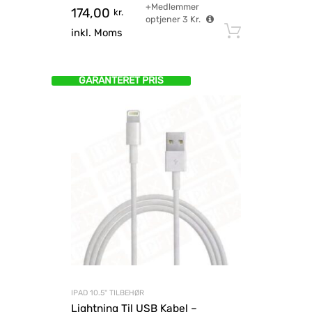
+Medlemmer
174,00
kr.
optjener
3
Kr.
Tilføj til
inkl. Moms
GARANTERET PRIS
IPAD 10.5" TILBEHØR
Lightning Til USB Kabel –