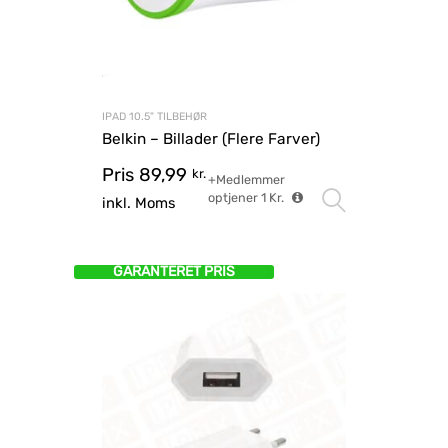
IPAD 10.5" TILBEHØR
Belkin – Billader (Flere Farver)
Pris
89,99
kr.
+Medlemmer
optjener
1
Kr.
Vælg mu
inkl. Moms
GARANTERET PRIS