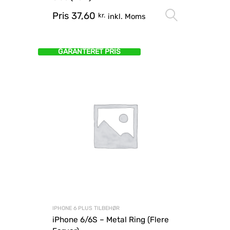
Pris
37,60
Vælg mu
kr.
inkl. Moms
GARANTERET PRIS
IPHONE 6 PLUS TILBEHØR
iPhone 6/6S – Metal Ring (Flere