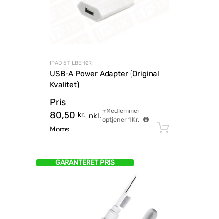
IPAD 5 TILBEHØR
USB-A Power Adapter (Original
Kvalitet)
Pris
+Medlemmer
80,50
kr.
inkl.
optjener
1
Kr.
Tilføj til
Moms
GARANTERET PRIS