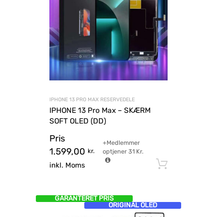
IPHONE 13 PRO MAX RESERVEDELE
IPHONE 13 Pro Max – SKÆRM
SOFT OLED (DD)
Pris
+Medlemmer
1.599,00
kr.
optjener
31
Kr.
Tilføj til
inkl. Moms
GARANTERET PRIS
ORIGINAL OLED