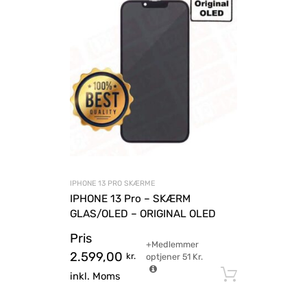
IPHONE 13 PRO SKÆRME
IPHONE 13 Pro – SKÆRM
GLAS/OLED – ORIGINAL OLED
Pris
+Medlemmer
2.599,00
kr.
optjener
51
Kr.
Tilføj til
inkl. Moms