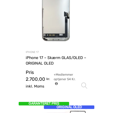
IPHONE 17
iPhone 17 – Skærm GLAS/OLED –
ORIGINAL OLED
Pris
+Medlemmer
2.700,00
kr.
optjener
54
Kr.
Vælg mu
inkl. Moms
GARANTERET PRIS
ORIGINAL OLED