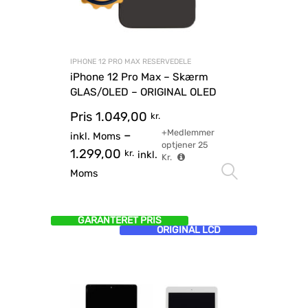
IPHONE 12 PRO MAX RESERVEDELE
iPhone 12 Pro Max – Skærm
GLAS/OLED – ORIGINAL OLED
Pris
1.049,00
kr.
+Medlemmer
–
inkl. Moms
optjener
25
1.299,00
kr.
inkl.
Kr.
Vælg mu
Moms
GARANTERET PRIS
ORIGINAL LCD