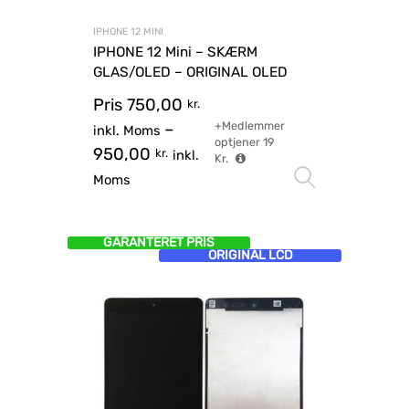
IPHONE 12 MINI
IPHONE 12 Mini – SKÆRM
GLAS/OLED – ORIGINAL OLED
Pris
750,00
kr.
+Medlemmer
–
inkl. Moms
optjener
19
950,00
kr.
inkl.
Kr.
Vælg mu
Moms
GARANTERET PRIS
ORIGINAL LCD