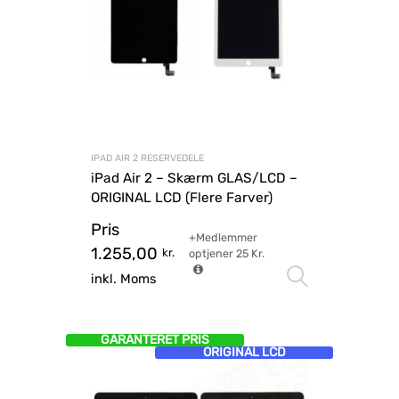
IPAD AIR 2 RESERVEDELE
iPad Air 2 – Skærm GLAS/LCD –
ORIGINAL LCD (Flere Farver)
Pris
+Medlemmer
1.255,00
kr.
optjener
25
Kr.
Vælg mu
inkl. Moms
GARANTERET PRIS
ORIGINAL LCD