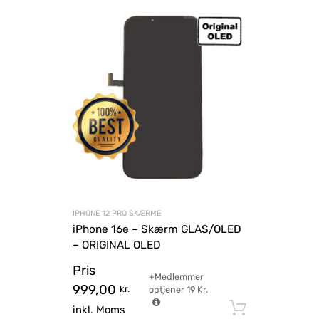
IPHONE 12 PRO SKÆRME
iPhone 16e – Skærm GLAS/OLED
– ORIGINAL OLED
Pris
+Medlemmer
999,00
kr.
optjener
19
Kr.
Tilføj til
inkl. Moms