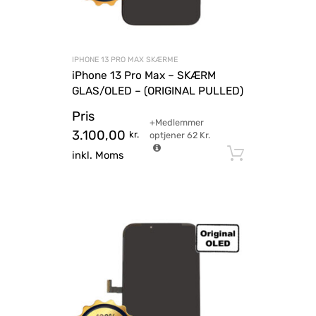
IPHONE 13 PRO MAX SKÆRME
iPhone 13 Pro Max – SKÆRM
GLAS/OLED – (ORIGINAL PULLED)
Pris
+Medlemmer
3.100,00
kr.
optjener
62
Kr.
Tilføj til
inkl. Moms