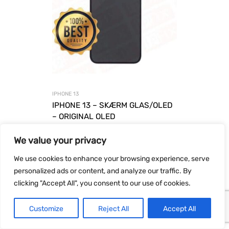
IPHONE 13
IPHONE 13 – SKÆRM GLAS/OLED
– ORIGINAL OLED
Pris
We value your privacy
+Medlemmer
949,00
kr.
optjener
18
Kr.
We use cookies to enhance your browsing experience, serve
Tilføj til
inkl. Moms
personalized ads or content, and analyze our traffic. By
clicking "Accept All", you consent to our use of cookies.
GARANTERET PRIS
VORES ANBEFALING
Customize
Reject All
Accept All