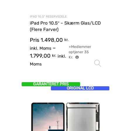
IPAD 10.5" RESERVEDELE
iPad Pro 10.5″ – Skærm Glas/LCD
(Flere Farver)
Pris
1.498,00
kr.
+Medlemmer
–
inkl. Moms
optjener
35
1.799,00
kr.
inkl.
Kr.
Vælg mu
Moms
GARANTERET PRIS
ORIGINAL LCD