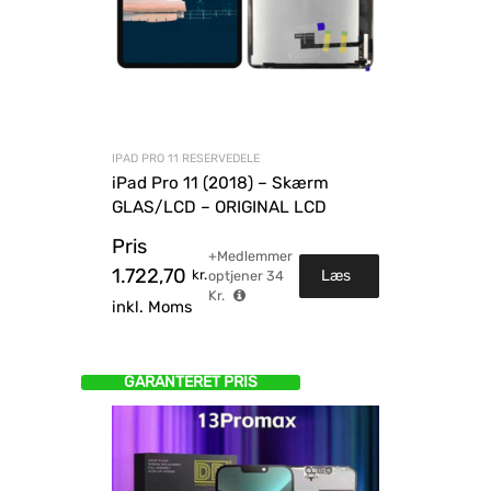
IPAD PRO 11 RESERVEDELE
iPad Pro 11 (2018) – Skærm
GLAS/LCD – ORIGINAL LCD
Pris
+Medlemmer
1.722,70
kr.
Læs
optjener
34
Kr.
inkl. Moms
mere
GARANTERET PRIS