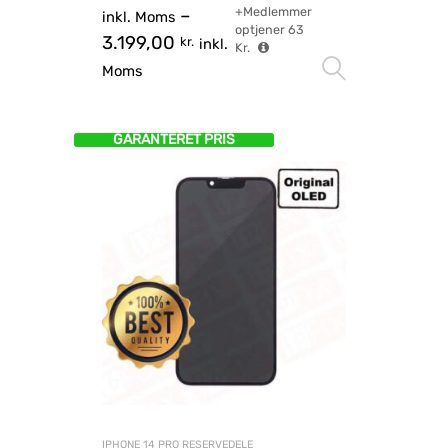
+Medlemmer
–
inkl. Moms
optjener
63
3.199,00
kr.
inkl.
Kr.
Vælg mu
Moms
GARANTERET PRIS
IPHONE 14 PRO RESERVEDELE