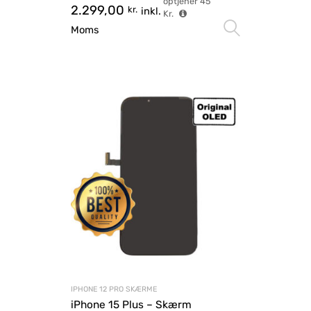
optjener
45
2.299,00
kr.
inkl.
Kr.
Vælg mu
Moms
IPHONE 12 PRO SKÆRME
iPhone 15 Plus – Skærm