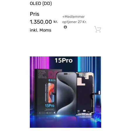
OLED (DD)
Pris
+Medlemmer
1.350,00
kr.
optjener
27
Kr.
Tilføj til
inkl. Moms