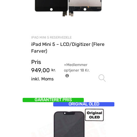
IPAD MINI 5 RESERVEDELE
iPad Mini 5 – LCD/Digitizer (Flere
Farver)
Pris
+Medlemmer
949,00
kr.
optjener
18
Kr.
Vælg mu
inkl. Moms
GARANTERET PRIS
ORIGINAL OLED