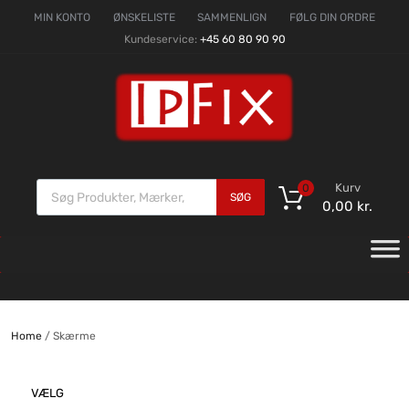
MIN KONTO
ØNSKELISTE
SAMMENLIGN
FØLG DIN ORDRE
Kundeservice:
+45 60 80 90 90
Kurv
0
SØG
0,00
kr.
Home
/ Skærme
VÆLG