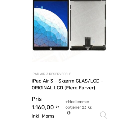
IPAD AIR 3 RESERVEDELE
iPad Air 3 – Skærm GLAS/LCD –
ORIGINAL LCD (Flere Farver)
Pris
+Medlemmer
1.160,00
kr.
optjener
23
Kr.
Vælg mu
inkl. Moms