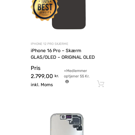
IPHONE 12 PRO SKÆRME
iPhone 16 Pro – Skærm
GLAS/OLED – ORIGINAL OLED
Pris
+Medlemmer
2.799,00
kr.
optjener
55
Kr.
Tilføj til
inkl. Moms