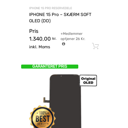
IPHONE 15 PRO RESERVEDELE
IPHONE 15 Pro – SKÆRM SOFT
OLED (DD)
Pris
+Medlemmer
1.340,00
kr.
optjener
26
Kr.
Tilføj til
inkl. Moms
GARANTERET PRIS