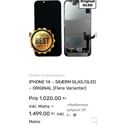
IPHONE 14 RESERVEDELE
IPHONE 14 – SKÆRM GLAS/OLED
– ORIGINAL (Flere Varianter)
Pris
1.020,00
kr.
+Medlemmer
–
inkl. Moms
optjener
29
1.499,00
kr.
inkl.
Kr.
Vælg mu
Moms