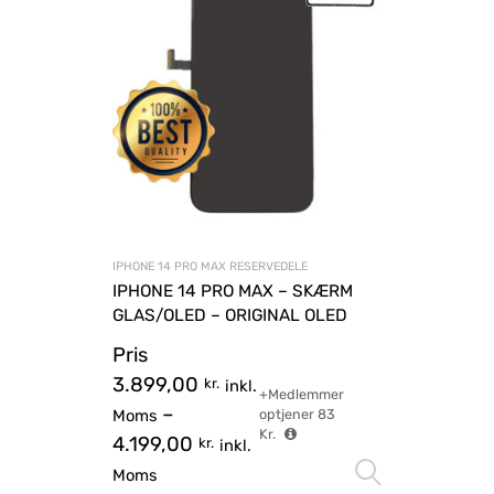
IPHONE 14 PRO MAX RESERVEDELE
IPHONE 14 PRO MAX – SKÆRM
GLAS/OLED – ORIGINAL OLED
Pris
3.899,00
kr.
inkl.
+Medlemmer
–
Moms
optjener
83
Kr.
4.199,00
kr.
inkl.
Vælg mu
Moms