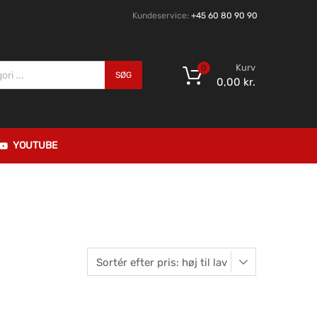
Kundeservice:
+45 60 80 90 90
Kurv
0
SØG
0,00
kr.
YOUTUBE