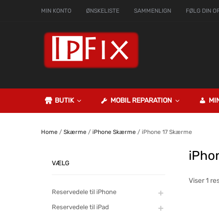
MIN KONTO
ØNSKELISTE
SAMMENLIGN
FØLG DIN O
BUTIK
MOBIL REPARATION
MI
Home
/
Skærme
/
iPhone Skærme
/ iPhone 17 Skærme
iPho
VÆLG
Viser 1 re
Reservedele til iPhone
Reservedele til iPad