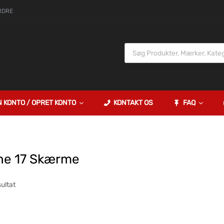
RDRE
N KONTO / OPRET KONTO
KONTAKT OS
FAQ
ne 17 Skærme
sultat