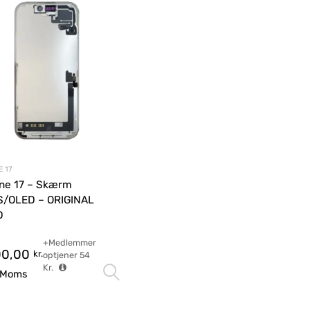
 17
ne 17 – Skærm
/OLED – ORIGINAL
D
+Medlemmer
00,00
kr.
optjener
54
Kr.
Vælg muligheder
. Moms