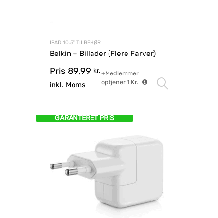
IPAD 10.5" TILBEHØR
Belkin – Billader (Flere Farver)
Pris
89,99
kr.
+Medlemmer
optjener
1
Kr.
Vælg mu
inkl. Moms
GARANTERET PRIS