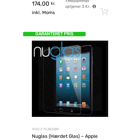
+Medlemmer
174,00
kr.
optjener
3
Kr.
Tilføj til
inkl. Moms
GARANTERET PRIS
IPAD 2 TILBEHØR
Nuglas (Hærdet Glas) – Apple