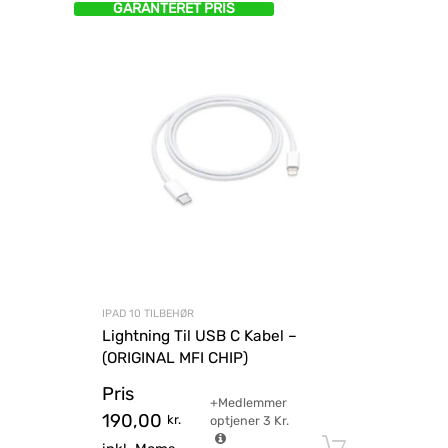
GARANTERET PRIS
IPAD 10 TILBEHØR
Lightning Til USB C Kabel –
(ORIGINAL MFI CHIP)
Pris
+Medlemmer
190,00
kr.
optjener
3
Kr.
Tilføj til