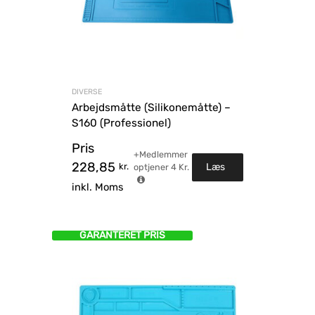
DIVERSE
Arbejdsmåtte (Silikonemåtte) –
S160 (Professionel)
Pris
+Medlemmer
228,85
kr.
Læs
optjener
4
Kr.
inkl. Moms
mere
GARANTERET PRIS