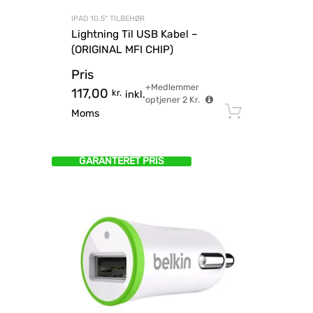
IPAD 10.5" TILBEHØR
Lightning Til USB Kabel –
(ORIGINAL MFI CHIP)
Pris
+Medlemmer
117,00
kr.
inkl.
optjener
2
Kr.
Tilføj til
Moms
GARANTERET PRIS