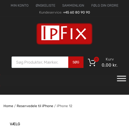
MIN KONTO
ØNSKELISTE
SAMMENLIGN
FØLG DIN ORDRE
Kundeservice:
+45 60 80 90 90
Kurv
0
SØG
0,00
kr.
Home
/
Reservedele til iPhone
/ iPhone 12
VÆLG