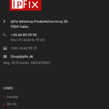
IpFix Webshop Frederikshavnsvej 35
9300 Sæby
+45 60 80 90 90
Mon-Fri 8:00 to 19:00
CVR: 45 62 99 37
Shop@ipfix.dk
Reg. 9070 Konto. 9831493507
LINKS
Forside
Om Os