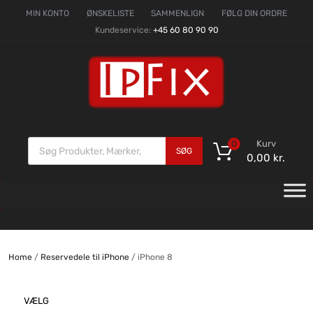
MIN KONTO
ØNSKELISTE
SAMMENLIGN
FØLG DIN ORDRE
Kundeservice:
+45 60 80 90 90
Kurv
0
SØG
0,00
kr.
Home
/
Reservedele til iPhone
/ iPhone 8
VÆLG