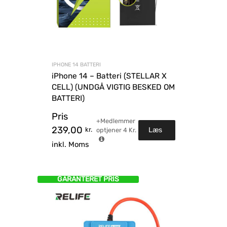
IPHONE 14 BATTERI
iPhone 14 – Batteri (STELLAR X
CELL) (UNDGÅ VIGTIG BESKED OM
BATTERI)
Pris
+Medlemmer
239,00
kr.
Læs
optjener
4
Kr.
inkl. Moms
mere
GARANTERET PRIS