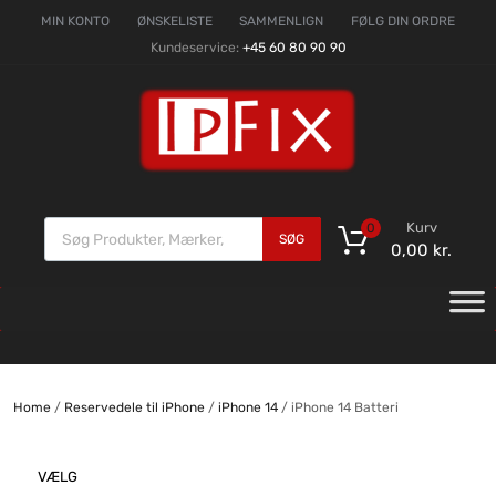
MIN KONTO
ØNSKELISTE
SAMMENLIGN
FØLG DIN ORDRE
Kundeservice:
+45 60 80 90 90
Kurv
0
SØG
0,00
kr.
Home
/
Reservedele til iPhone
/
iPhone 14
/ iPhone 14 Batteri
VÆLG