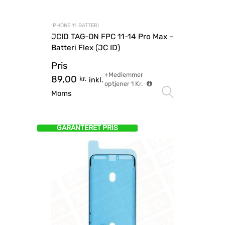
IPHONE 11 BATTERI
JCID TAG-ON FPC 11-14 Pro Max –
Batteri Flex (JC ID)
Pris
+Medlemmer
89,00
kr.
inkl.
optjener
1
Kr.
Vælg mu
Moms
GARANTERET PRIS