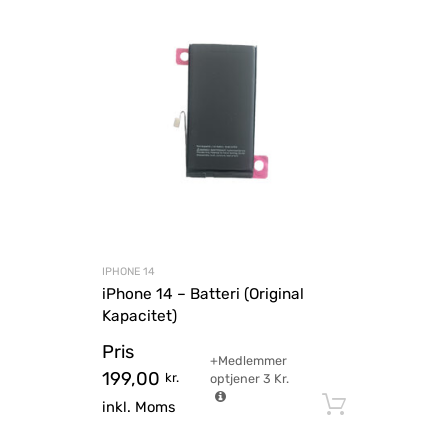
IPHONE 14
iPhone 14 – Batteri (Original
Kapacitet)
Pris
+Medlemmer
199,00
kr.
optjener
3
Kr.
Tilføj til
inkl. Moms