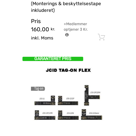
(Monterings & beskyttelsestape
inkluderet)
Pris
+Medlemmer
160,00
kr.
optjener
3
Kr.
Tilføj til
inkl. Moms
GARANTERET PRIS