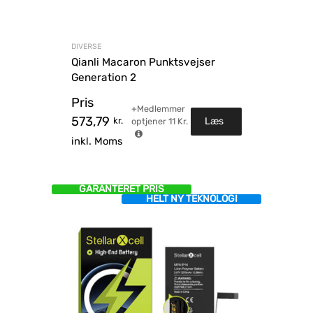
DIVERSE
Qianli Macaron Punktsvejser
Generation 2
Pris
+Medlemmer
573,79
kr.
Læs
optjener
11
Kr.
inkl. Moms
mere
GARANTERET PRIS
HELT NY TEKNOLOGI