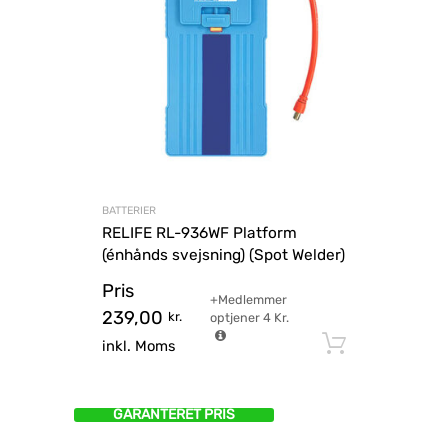
BATTERIER
RELIFE RL-936WF Platform
(énhånds svejsning) (Spot Welder)
Pris
+Medlemmer
239,00
kr.
optjener
4
Kr.
Tilføj til
inkl. Moms
GARANTERET PRIS