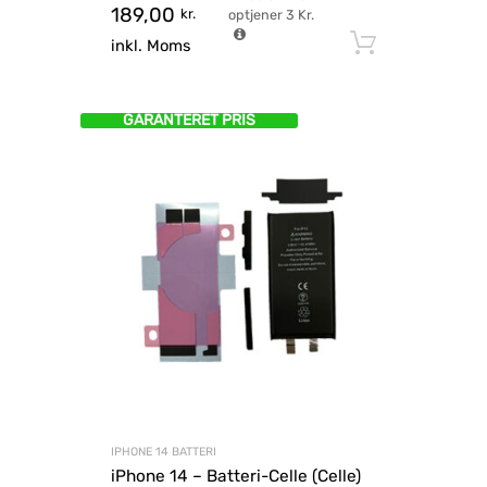
189,00
kr.
optjener
3
Kr.
Tilføj til
inkl. Moms
GARANTERET PRIS
IPHONE 14 BATTERI
iPhone 14 – Batteri-Celle (Celle)