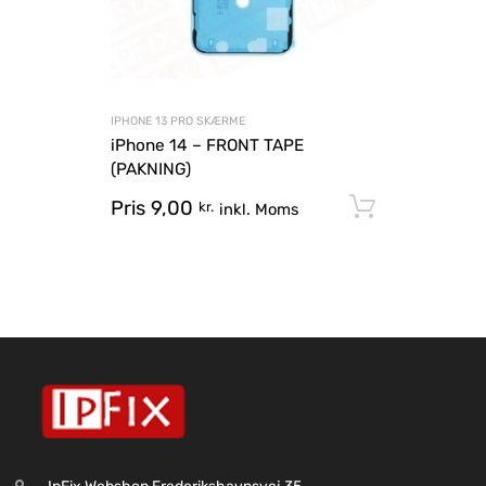
IPHONE 13 PRO SKÆRME
iPhone 14 – FRONT TAPE
(PAKNING)
Pris
9,00
Tilføj til
kr.
inkl. Moms