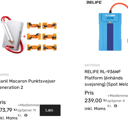
BATTERIER
RELIFE RL-936WF
IVERSE
Platform (énhånds
ianli Macaron Punktsvejser
svejsning) (Spot Weld
eneration 2
Pris
+Medlemme
239,00
kr.
optjener
4
ris
+Medlemmer
Kr.
inkl. Moms
73,79
kr.
Læs
optjener
11
Kr.
nkl. Moms
mere