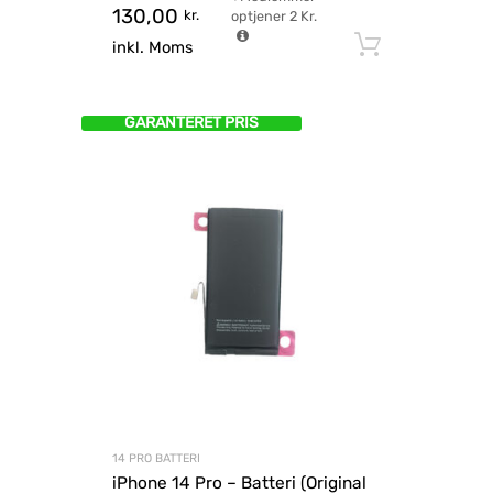
130,00
kr.
optjener
2
Kr.
Tilføj til
inkl. Moms
GARANTERET PRIS
14 PRO BATTERI
iPhone 14 Pro – Batteri (Original