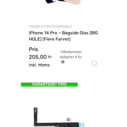
IPHONE 14 PRO RESERVEDELE
iPhone 14 Pro – Bagside Glas (BIG
HOLE) (Flere Farver)
Pris
+Medlemmer
205,00
kr.
optjener
4
Kr.
Vælg mu
inkl. Moms
GARANTERET PRIS