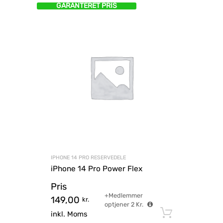
GARANTERET PRIS
IPHONE 14 PRO RESERVEDELE
iPhone 14 Pro Power Flex
Pris
+Medlemmer
149,00
kr.
optjener
2
Kr.
Tilføj til
inkl. Moms