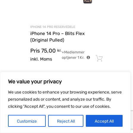
IPHONE 14 PRO RESERVEDELE
iPhone 14 Pro – Blits Flex
(Original Pulled)
Pris
75,00
kr.
+Medlemmer
optjener
1
Kr.
Tilføj til
inkl. Moms
GARANTERET PRIS
We value your privacy
We use cookies to enhance your browsing experience, serve
personalized ads or content, and analyze our traffic. By
clicking "Accept All", you consent to our use of cookies.
Customize
Reject All
Accept All