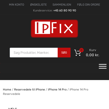
MIN KONTO
ØNSKELISTE
SAMMENLIGN
FØLG DIN ORDRE
Kundeservice:
+45 60 80 90 90
Kurv
0
SØG
0,00
kr.
Home
/
Reservedele til iPhone
/
iPhone 14 Pro
/ iPhone 14 Pro
Reservedele