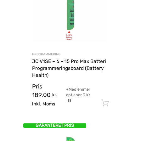
PROGRAMMERING
JC V1SE – 6 – 15 Pro Max Batteri
Programmeringsboard (Battery
Health)
Pris
+Medlemmer
189,00
kr.
optjener
3
Kr.
Tilføj til
inkl. Moms
GARANTERET PRIS