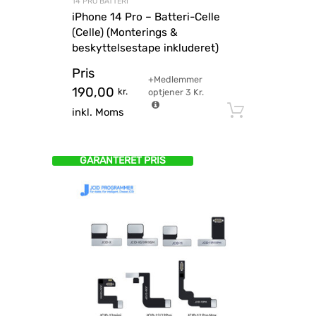
14 PRO BATTERI
iPhone 14 Pro – Batteri-Celle
(Celle) (Monterings &
beskyttelsestape inkluderet)
Pris
+Medlemmer
190,00
kr.
optjener
3
Kr.
Tilføj til
inkl. Moms
GARANTERET PRIS