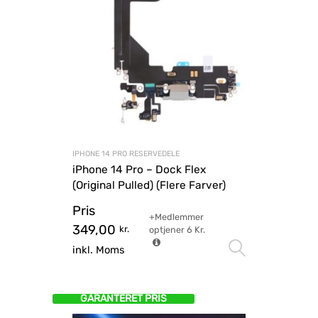
IPHONE 14 PRO RESERVEDELE
iPhone 14 Pro – Dock Flex
(Original Pulled) (Flere Farver)
Pris
+Medlemmer
349,00
kr.
optjener
6
Kr.
Vælg mu
inkl. Moms
GARANTERET PRIS