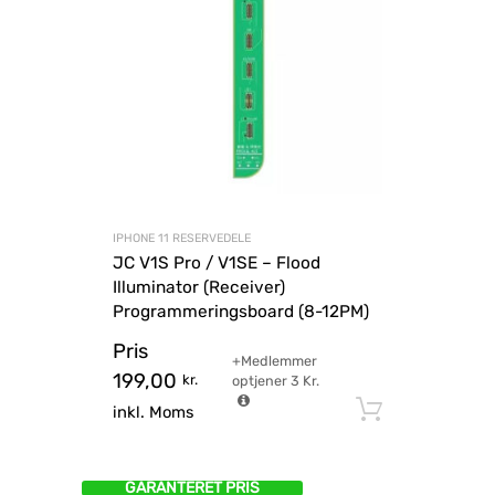
IPHONE 11 RESERVEDELE
JC V1S Pro / V1SE – Flood
Illuminator (Receiver)
Programmeringsboard (8-12PM)
Pris
+Medlemmer
199,00
kr.
optjener
3
Kr.
Tilføj til
inkl. Moms
GARANTERET PRIS