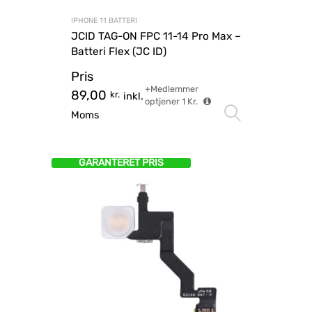
IPHONE 11 BATTERI
JCID TAG-ON FPC 11-14 Pro Max –
Batteri Flex (JC ID)
Pris
+Medlemmer
89,00
kr.
inkl.
optjener
1
Kr.
Vælg mu
Moms
GARANTERET PRIS