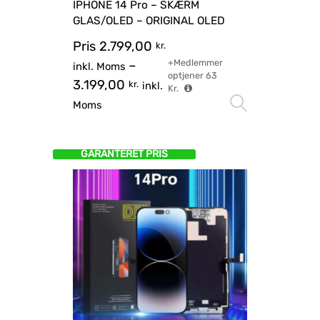
IPHONE 14 Pro – SKÆRM
GLAS/OLED – ORIGINAL OLED
Pris
2.799,00
kr.
+Medlemmer
–
inkl. Moms
optjener
63
3.199,00
kr.
inkl.
Kr.
Vælg mu
Moms
GARANTERET PRIS