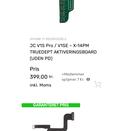
IPHONE 11 RESERVEDELE
JC V1S Pro / V1SE – X-14PM
TRUEDEPT AKTIVERINGSBOARD
(UDEN PD)
Pris
+Medlemmer
399,00
kr.
optjener
7
Kr.
Tilføj til
inkl. Moms
GARANTERET PRIS