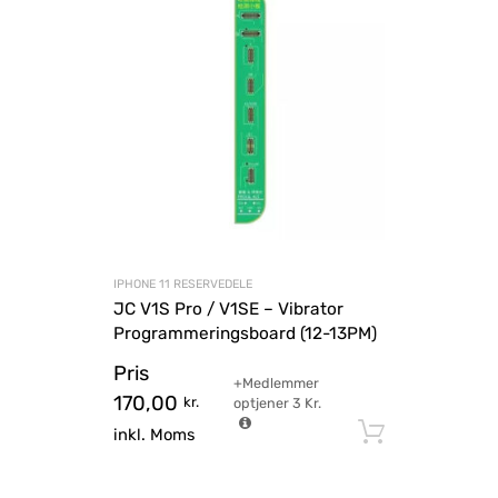
IPHONE 11 RESERVEDELE
JC V1S Pro / V1SE – Vibrator
Programmeringsboard (12-13PM)
Pris
+Medlemmer
170,00
kr.
optjener
3
Kr.
Tilføj til
inkl. Moms