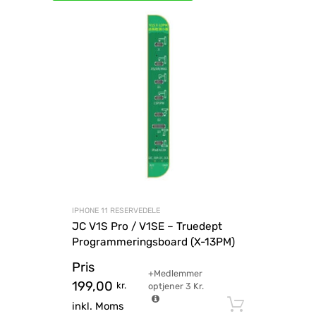
IPHONE 11 RESERVEDELE
JC V1S Pro / V1SE – Truedept
Programmeringsboard (X-13PM)
Pris
+Medlemmer
199,00
kr.
optjener
3
Kr.
Tilføj til
inkl. Moms