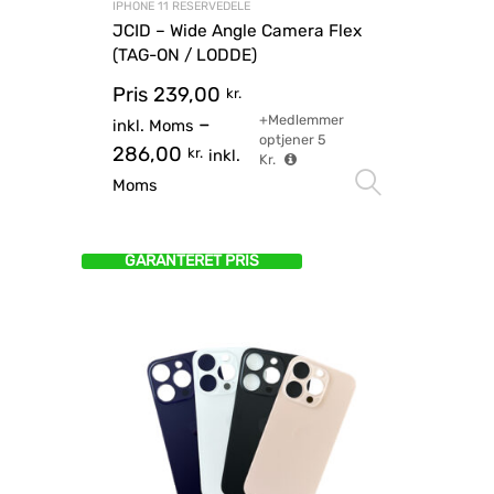
IPHONE 11 RESERVEDELE
JCID – Wide Angle Camera Flex
(TAG-ON / LODDE)
Pris
239,00
kr.
+Medlemmer
–
inkl. Moms
optjener
5
286,00
kr.
inkl.
Kr.
Vælg mu
Moms
GARANTERET PRIS