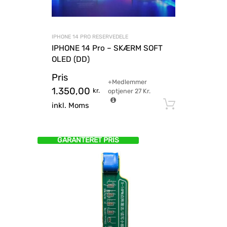
IPHONE 14 PRO RESERVEDELE
IPHONE 14 Pro – SKÆRM SOFT
OLED (DD)
Pris
+Medlemmer
1.350,00
kr.
optjener
27
Kr.
Tilføj til
inkl. Moms
GARANTERET PRIS