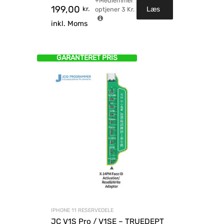
+Medlemmer
199,00
kr.
Læs
optjener
3
Kr.
inkl. Moms
mere
GARANTERET PRIS
IPHONE 11 RESERVEDELE
JC V1S Pro / V1SE – TRUEDEPT