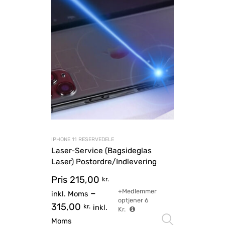
IPHONE 11 RESERVEDELE
Laser-Service (Bagsideglas
Laser) Postordre/Indlevering
Pris
215,00
kr.
+Medlemmer
–
inkl. Moms
optjener
6
315,00
kr.
inkl.
Kr.
Vælg mu
Moms