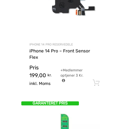
IPHONE 14 PRO RESERVEDELE
iPhone 14 Pro – Front Sensor
Flex
Pris
+Medlemmer
199,00
kr.
optjener
3
Kr.
Tilføj til
inkl. Moms
GARANTERET PRIS