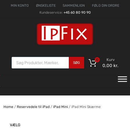
MIN KONTO
ØNSKELISTE
SAMMENLIGN
FØLG DIN ORDRE
Kundeservice:
+45 60 80 90 90
Kurv
0
SØG
0,00
kr.
Home
/
Reservedele til iPad
/
iPad Mini
/ iPad Mini Skærme
VÆLG