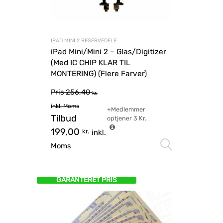
IPAD MINI 2 RESERVEDELE
iPad Mini/Mini 2 – Glas/Digitizer
(Med IC CHIP KLAR TIL
MONTERING) (Flere Farver)
Pris
256,40
kr.
inkl. Moms
+Medlemmer
Tilbud
optjener
3
Kr.
199,00
kr.
inkl.
Vælg mu
Moms
GARANTERET PRIS