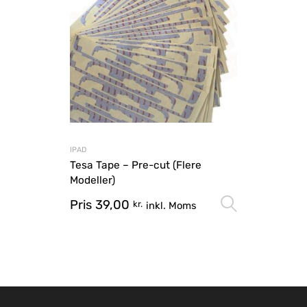
IPAD
Tesa Tape – Pre-cut (Flere
Modeller)
Pris
39,00
Vælg mu
kr.
inkl. Moms