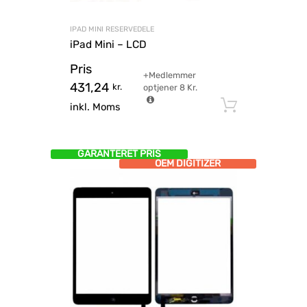
IPAD MINI RESERVEDELE
iPad Mini – LCD
Pris
+Medlemmer
431,24
kr.
optjener
8
Kr.
Tilføj til
inkl. Moms
GARANTERET PRIS
OEM DIGITIZER