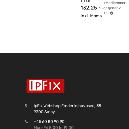
Pris
+Medlemmer
132,25
kr.
optjener
2
Kr.
inkl. Moms
IpFix Webshop Frederikshavnsvej 35
9300 Sæby
+45 60 80 90 90
Mon-Fri 8:00 to 19:00