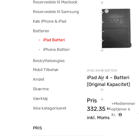
Reservedele til Macbook
Reservedele til Samsung
Køb iPhone & iPad
Batterier
iPad Batteri
iPhone Batteri
Beskyttelsesglas
Mobil Tilbehør
IPAD AIR 4 BATTERI
iPad Air 4 – Batteri
Andet
(Original Kapacitet)
Skærme
Værktøj
Pris
+Medlemmer
332,35
Ikke kategoriseret
kr.
optjener
6
Kr.
inkl. Moms
PRIS