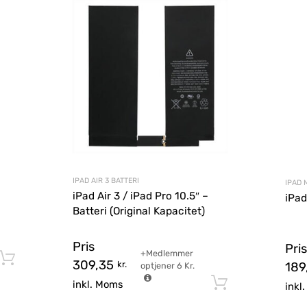
IPAD AIR 3 BATTERI
IPAD 
iPad Air 3 / iPad Pro 10.5″ –
iPad
Batteri (Original Kapacitet)
Pris
Pris
+Medlemmer
Tilføj til kurv
309,35
kr.
189
optjener
6
Kr.
Tilføj til ku
inkl. Moms
inkl