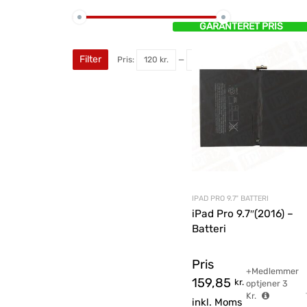
GARANTERET PRIS
Filter
Pris:
120 kr.
—
340 kr.
IPAD PRO 9.7" BATTERI
iPad Pro 9.7″(2016) –
Batteri
Pris
+Medlemmer
159,85
kr.
optjener
3
Kr.
inkl. Moms