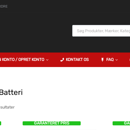
RDRE
N KONTO / OPRET KONTO
KONTAKT OS
FAQ
Batteri
esultater
GARANTERET PRIS
GA