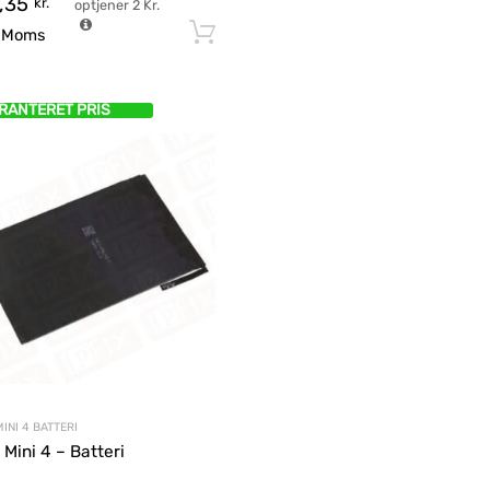
,35
kr.
optjener
2
Kr.
Tilføj til kurv
. Moms
RANTERET PRIS
MINI 4 BATTERI
 Mini 4 – Batteri