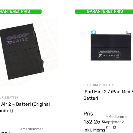
RANTERET PRIS
GARANTERET PRIS
IPAD MINI 2 BATTERI
iPad Mini 2 / iPad Mini 
AIR 2 BATTERI
Batteri
 Air 2 – Batteri (Original
citet)
Pris
+Medlemmer
132,25
kr.
optjener
2
Kr.
+Medlemmer
inkl. Moms