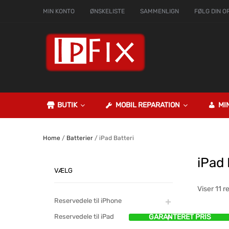
MIN KONTO
ØNSKELISTE
SAMMENLIGN
FØLG DIN O
BUTIK
MOBIL REPARATION
MI
Home
/
Batterier
/ iPad Batteri
iPad 
VÆLG
Viser 11 r
Reservedele til iPhone
Reservedele til iPad
GARANTERET PRIS