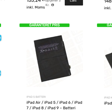
155,24
Læs
148
optjener
3
Kr.
inkl. Moms
inkl
mere
GARANTERET PRIS
GA
IPAD 5 BATTERI
IPAD 
iPad Air / iPad 5 / iPad 6 / iPad
iPad
7 / iPad 8 / iPad 9 – Batteri