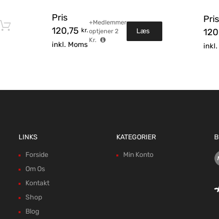
Pris
Pris
+Medlemmer
Tilføj til kurv
120,75
kr.
Læs
12
optjener
2
Kr.
inkl. Moms
inkl
mere
LINKS
KATEGORIER
B
Forside
Min Konto
Om Os
Kontakt
Shop
Blog