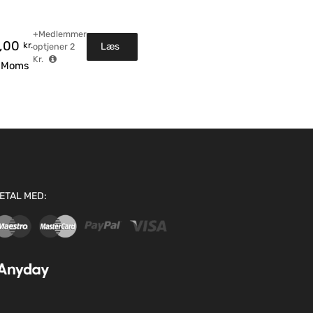
+Medlemmer
0,00
kr.
Læs
optjener
2
Kr.
. Moms
mere
ETAL MED: