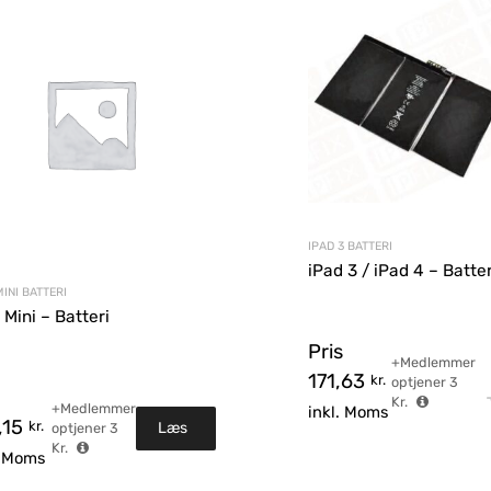
IPAD 3 BATTERI
iPad 3 / iPad 4 – Batter
MINI BATTERI
 Mini – Batteri
Pris
+Medlemmer
171,63
kr.
optjener
3
Kr.
+Medlemmer
inkl. Moms
,15
kr.
Læs
optjener
3
Kr.
rv
. Moms
mere