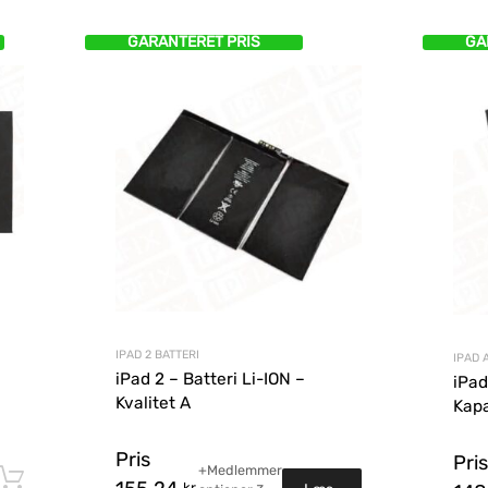
GARANTERET PRIS
GA
IPAD 2 BATTERI
IPAD 
iPad 2 – Batteri Li-ION –
iPad
Kvalitet A
Kapa
Pris
Pris
+Medlemmer
Tilføj til kurv
kr.