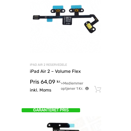
IPAD AIR 2 RESERVEDELE
iPad Air 2 – Volume Flex
Pris
64,09
kr.
+Medlemmer
optjener
1
Kr.
Tilføj til
inkl. Moms
GARANTERET PRIS