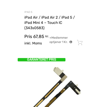
IPAD 5
iPad Air / iPad Air 2 / iPad 5 /
iPad Mini 4 – Touch IC
(343s0583)
Pris
67,85
kr.
+Medlemmer
optjener
1
Kr.
Tilføj til
inkl. Moms
GARANTERET PRIS