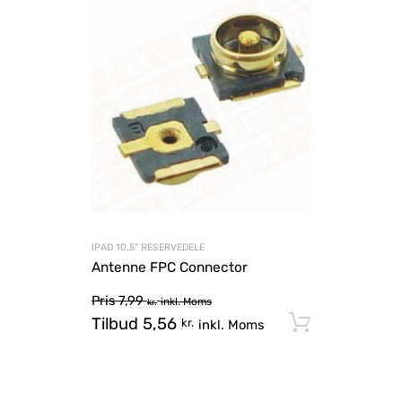
IPAD 10.5" RESERVEDELE
Antenne FPC Connector
Pris
7,99
inkl. Moms
kr.
Tilbud
5,56
Tilføj til
kr.
inkl. Moms