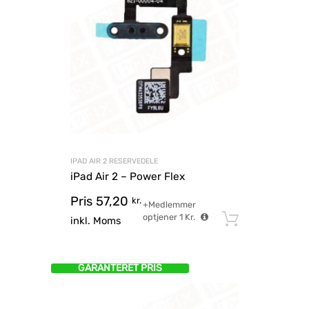
IPAD AIR 2 RESERVEDELE
iPad Air 2 – Power Flex
Pris
57,20
kr.
+Medlemmer
optjener
1
Kr.
Tilføj til
inkl. Moms
GARANTERET PRIS