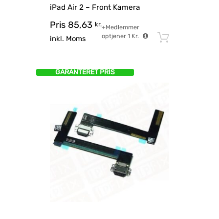
iPad Air 2 – Front Kamera
Pris
85,63
kr.
+Medlemmer
optjener
1
Kr.
Tilføj til
inkl. Moms
GARANTERET PRIS