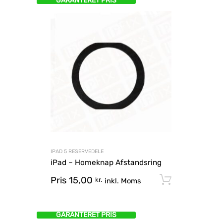
GARANTERET PRIS
IPAD 5 RESERVEDELE
iPad – Homeknap Afstandsring
Pris
15,00
Tilføj til
kr.
inkl. Moms
GARANTERET PRIS