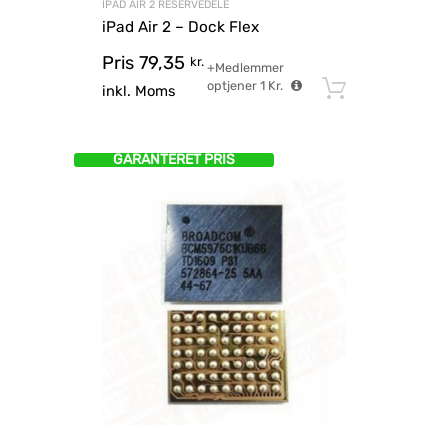
IPAD AIR 2 RESERVEDELE
iPad Air 2 – Dock Flex
Pris
79,35
kr.
+Medlemmer
optjener
1
Kr.
Tilføj til
inkl. Moms
GARANTERET PRIS