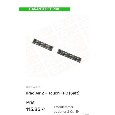
GARANTERET PRIS
IPAD AIR 2
iPad Air 2 – Touch FPC (Sæt)
Pris
+Medlemmer
113,85
kr.
optjener
2
Kr.