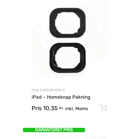
IPAD 5 RESERVEDELE
iPad – Homeknap Pakning
Pris
10,35
Tilføj til
kr.
inkl. Moms
GARANTERET PRIS