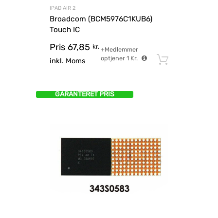
IPAD AIR 2
Broadcom (BCM5976C1KUB6)
Touch IC
Pris
67,85
kr.
+Medlemmer
optjener
1
Kr.
Tilføj til
inkl. Moms
GARANTERET PRIS