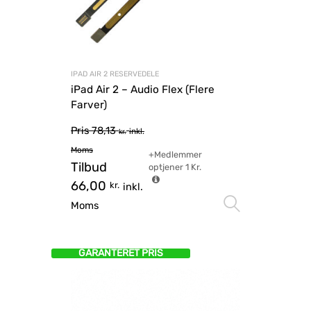
IPAD AIR 2 RESERVEDELE
iPad Air 2 – Audio Flex (Flere
Farver)
Pris
78,13
inkl.
kr.
Moms
+Medlemmer
Tilbud
optjener
1
Kr.
66,00
kr.
inkl.
Vælg mu
Moms
GARANTERET PRIS