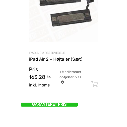
IPAD AIR 2 RESERVEDELE
iPad Air 2 – Højtaler (Sæt)
Pris
+Medlemmer
163,28
kr.
optjener
3
Kr.
Tilføj til
inkl. Moms
GARANTERET PRIS