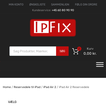
MIN KONTO
ØNSKELISTE
SAMMENLIGN
FØLG DIN ORDRE
Kundeservice:
+45 60 80 90 90
Kurv
0
SØG
0,00
kr.
Home
/
Reservedele til iPad
/
iPad Air 2
/ iPad Air 2 Reservedele
VÆLG