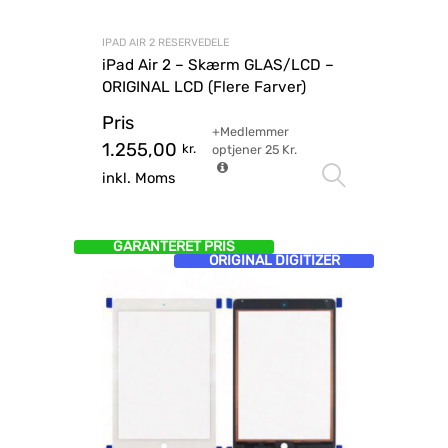
IPAD AIR 2 RESERVEDELE
iPad Air 2 – Skærm GLAS/LCD –
ORIGINAL LCD (Flere Farver)
Pris
+Medlemmer
1.255,00
kr.
optjener
25
Kr.
Vælg mu
inkl. Moms
GARANTERET PRIS
ORIGINAL DIGITIZER