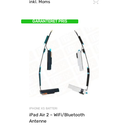
Tilføj til
inkl. Moms
GARANTERET PRIS
IPHONE XS BATTERI
iPad Air 2 – WiFi/Bluetooth
Antenne