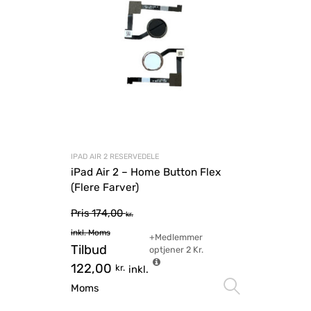
IPAD AIR 2 RESERVEDELE
iPad Air 2 – Home Button Flex
(Flere Farver)
Pris
174,00
kr.
inkl. Moms
+Medlemmer
Tilbud
optjener
2
Kr.
122,00
kr.
inkl.
Vælg mu
Moms