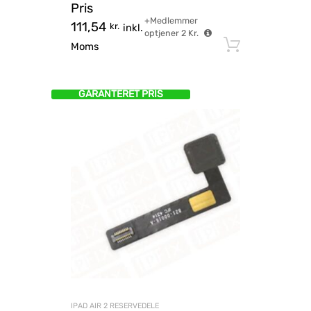
Pris
+Medlemmer
111,54
kr.
inkl.
optjener
2
Kr.
Tilføj til
Moms
GARANTERET PRIS
IPAD AIR 2 RESERVEDELE