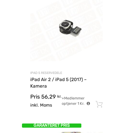
IPAD 5 RESERVEDELE
iPad Air 2 / iPad 5 (2017) –
Kamera
Pris
56,29
kr.
+Medlemmer
optjener
1
Kr.
Tilføj til
inkl. Moms
GARANTERET PRIS