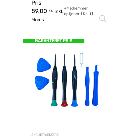
Pris
+Medlemmer
89,00
kr.
inkl.
optjener
1
Kr.
Vælg mu
Moms
GARANTERET PRIS
SKRUETRÆKKERE