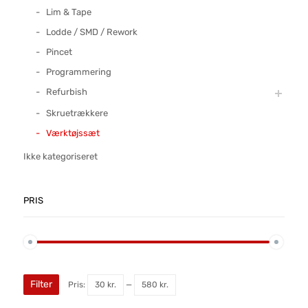
Lim & Tape
Lodde / SMD / Rework
Pincet
Programmering
Refurbish
Skruetrækkere
Værktøjssæt
Ikke kategoriseret
PRIS
Filter
Pris:
30 kr.
—
580 kr.