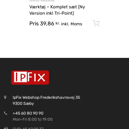
SKRUETRÆKKERE
Værktøj – Komplet sæt (Ny
Version inkl Tri-Point)
Pris
39,86
Tilføj til
kr.
inkl. Moms
IpFix Webshop Frederikshavnsvej 35
9300 Sæby
+45 60 80 90 90
Mon-Fri 8:00 to 19:00