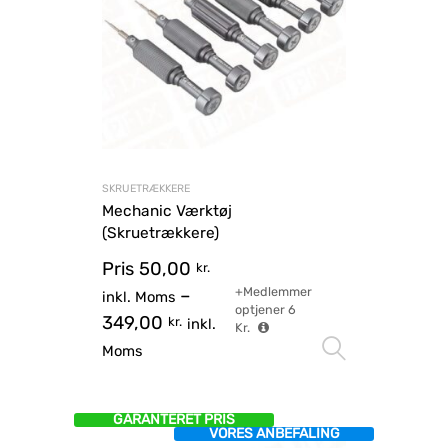
SKRUETRÆKKERE
Mechanic Værktøj
(Skruetrækkere)
Pris
50,00
kr.
+Medlemmer
–
inkl. Moms
optjener
6
349,00
kr.
inkl.
Kr.
Vælg mu
Moms
GARANTERET PRIS
VORES ANBEFALING