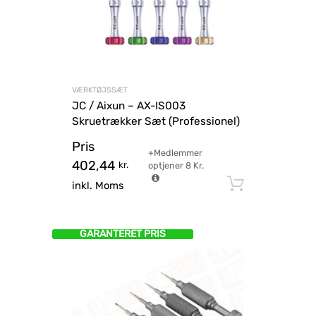
VÆRKTØJSSÆT
JC / Aixun – AX-IS003
Skruetrækker Sæt (Professionel)
Pris
+Medlemmer
402,44
kr.
optjener
8
Kr.
Tilføj til
inkl. Moms
GARANTERET PRIS