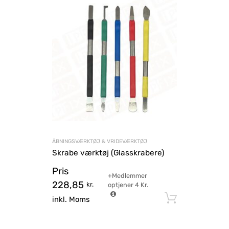
ÅBNINGSVÆRKTØJ & VRIDEVÆRKTØJ
Skrabe værktøj (Glasskrabere)
Pris
+Medlemmer
228,85
kr.
optjener
4
Kr.
Tilføj til
inkl. Moms