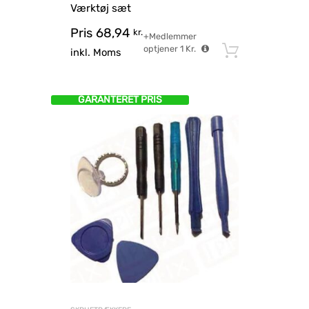
Værktøj sæt
Pris
68,94
kr.
+Medlemmer
optjener
1
Kr.
Tilføj til
inkl. Moms
GARANTERET PRIS