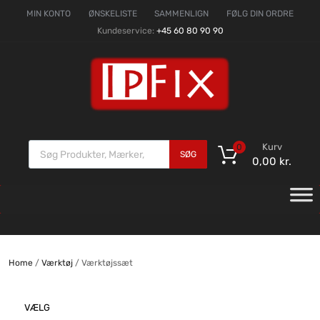
MIN KONTO
ØNSKELISTE
SAMMENLIGN
FØLG DIN ORDRE
Kundeservice:
+45 60 80 90 90
Kurv
0
SØG
0,00
kr.
Home
/
Værktøj
/ Værktøjssæt
VÆLG