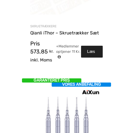
SKRUETRÆKKERE
Qianli iThor – Skruetrækker Sæt
Pris
+Medlemmer
573,85
kr.
Læs
optjener
11
Kr.
inkl. Moms
mere
GARANTERET PRIS
VORES ANBEFALING