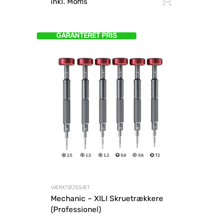
Tilføj til
inkl. Moms
GARANTERET PRIS
VÆRKTØJSSÆT
Mechanic – XILI Skruetrækkere
(Professionel)