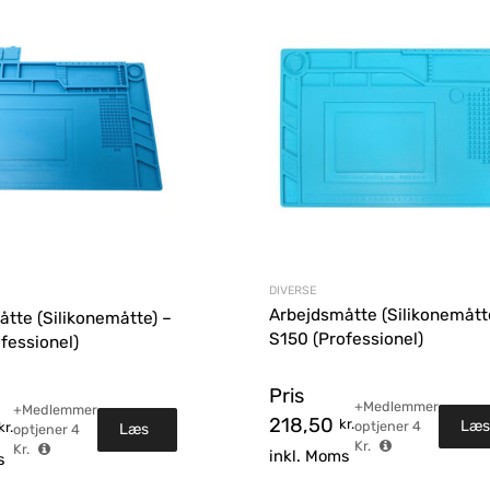
DIVERSE
Arbejdsmåtte (Silikonemått
tte (Silikonemåtte) –
S150 (Professionel)
fessionel)
Pris
+Medlemmer
+Medlemmer
r
218,50
kr.
Læs
optjener
4
kr.
Læs
optjener
4
Kr.
Kr.
inkl. Moms
s
mer
mere