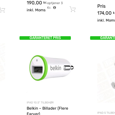
190,00
kr.
optjener
3
Pris
Kr.
Tilføj til kurv
Tilføj til kurv
inkl. Moms
174,00
k
inkl. Mom
GARANTERET PRIS
GARANTE
IPAD 10.5" TILBEHØR
Belkin – Billader (Flere
IPAD 5 TILBE
Farver)