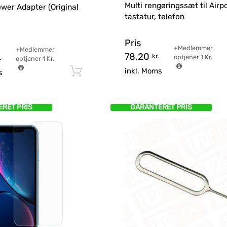
Multi rengøringssæt til Airp
wer Adapter (Original
tastatur, telefon
Pris
+Medlemmer
+Medlemmer
r
78,20
kr.
optjener
1
Kr.
.
optjener
1
Kr.
inkl. Moms
Tilføj til kurv
s
RET PRIS
GARANTERET PRIS