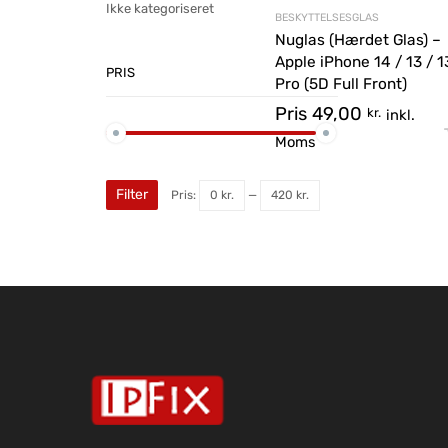
Ikke kategoriseret
BESKYTTELSESGLAS
Nuglas (Hærdet Glas) –
Apple iPhone 14 / 13 / 1
PRIS
Pro (5D Full Front)
Pris
49,00
kr.
inkl.
Moms
Filter
Pris:
0 kr.
—
420 kr.