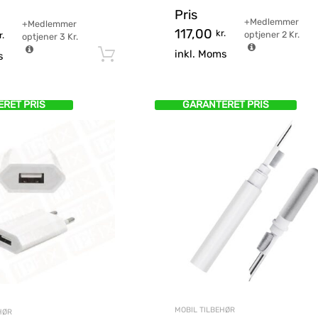
Pris
+Medlemmer
+Medlemmer
117,00
kr.
optjener
2
Kr.
r.
optjener
3
Kr.
inkl. Moms
Tilføj til kurv
s
RET PRIS
GARANTERET PRIS
MOBIL TILBEHØR
HØR