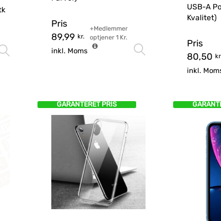
USB-A Po
tk
Kvalitet)
Pris
+Medlemmer
89,99
kr.
optjener
1
Kr.
Pris
Vælg mulighede
Vælg muligheder
inkl. Moms
80,50
kr
inkl. Mom
GARANTERET PRIS
GARANTE