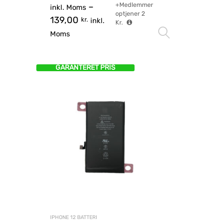
+Medlemmer
–
inkl. Moms
optjener
2
139,00
kr.
inkl.
Kr.
Vælg mu
Moms
GARANTERET PRIS
IPHONE 12 BATTERI