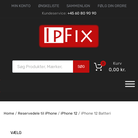
MIN KONTO
ØNSKELISTE
SAMMENLIGN
FØLG DIN ORDRE
Kundeservice:
+45 60 80 90 90
Kurv
0
SØG
0,00
kr.
Home
/
Reservedele til iPhone
/
iPhone 12
/ iPhone 12 Batteri
VÆLG