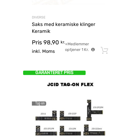
DIVERSE
Saks med keramiske klinger
Keramik
Pris
98,90
kr.
+Medlemmer
optjener
1
Kr.
Tilføj til
inkl. Moms
GARANTERET PRIS