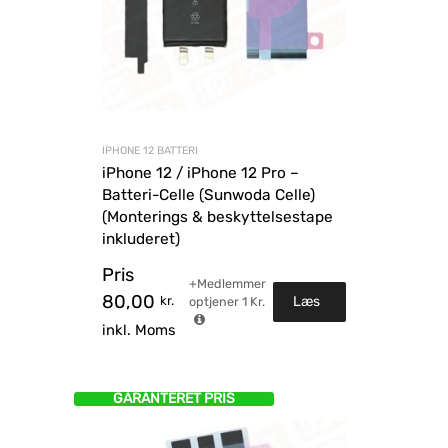
IPHONE 12 BATTERI
iPhone 12 / iPhone 12 Pro –
Batteri-Celle (Sunwoda Celle)
(Monterings & beskyttelsestape
inkluderet)
Pris
+Medlemmer
80,00
kr.
Læs
optjener
1
Kr.
inkl. Moms
mere
GARANTERET PRIS