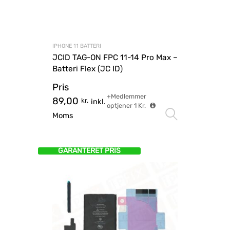
IPHONE 11 BATTERI
JCID TAG-ON FPC 11-14 Pro Max –
Batteri Flex (JC ID)
Pris
+Medlemmer
89,00
kr.
inkl.
optjener
1
Kr.
Vælg mu
Moms
GARANTERET PRIS