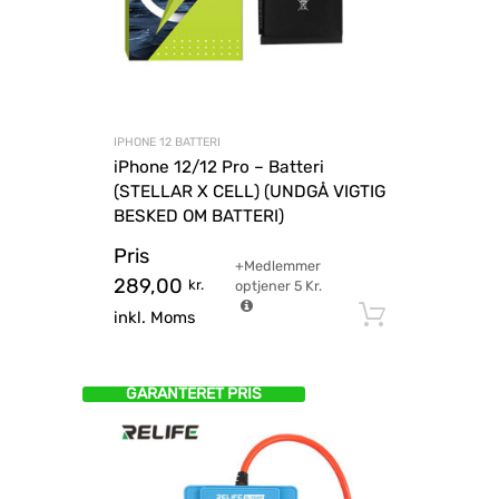
IPHONE 12 BATTERI
iPhone 12/12 Pro – Batteri
(STELLAR X CELL) (UNDGÅ VIGTIG
BESKED OM BATTERI)
Pris
+Medlemmer
289,00
kr.
optjener
5
Kr.
Tilføj til
inkl. Moms
GARANTERET PRIS