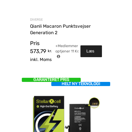
DIVERSE
Qianli Macaron Punktsvejser
Generation 2
Pris
+Medlemmer
573,79
kr.
Læs
optjener
11
Kr.
inkl. Moms
mere
GARANTERET PRIS
HELT NY TEKNOLOGI