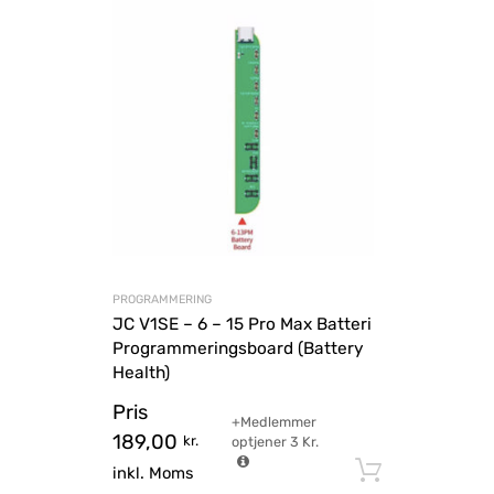
PROGRAMMERING
JC V1SE – 6 – 15 Pro Max Batteri
Programmeringsboard (Battery
Health)
Pris
+Medlemmer
189,00
kr.
optjener
3
Kr.
Tilføj til
inkl. Moms