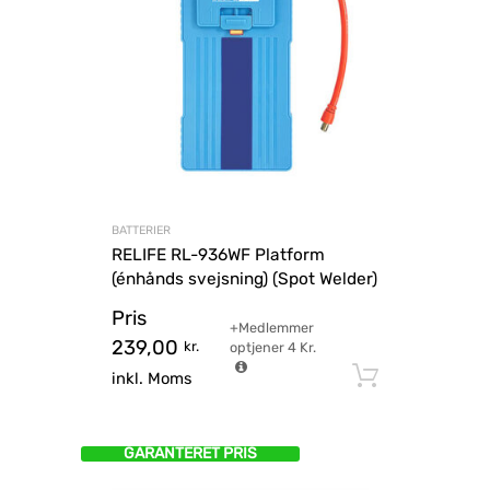
BATTERIER
RELIFE RL-936WF Platform
(énhånds svejsning) (Spot Welder)
Pris
+Medlemmer
239,00
kr.
optjener
4
Kr.
Tilføj til
inkl. Moms
GARANTERET PRIS