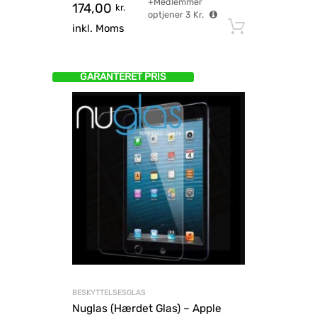
+Medlemmer
174,00
kr.
optjener
3
Kr.
Tilføj til
inkl. Moms
GARANTERET PRIS
BESKYTTELSESGLAS
Nuglas (Hærdet Glas) – Apple