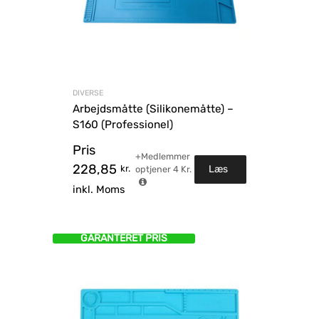
DIVERSE
Arbejdsmåtte (Silikonemåtte) –
S160 (Professionel)
Pris
+Medlemmer
228,85
kr.
Læs
optjener
4
Kr.
inkl. Moms
mere
GARANTERET PRIS