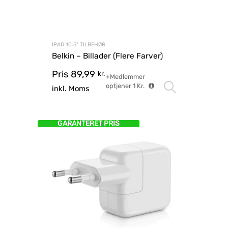
IPAD 10.5" TILBEHØR
Belkin – Billader (Flere Farver)
Pris
89,99
kr.
+Medlemmer
optjener
1
Kr.
Vælg mu
inkl. Moms
GARANTERET PRIS