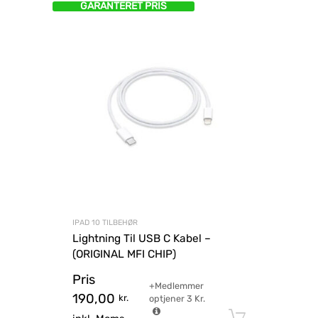
GARANTERET PRIS
IPAD 10 TILBEHØR
Lightning Til USB C Kabel –
(ORIGINAL MFI CHIP)
Pris
+Medlemmer
190,00
kr.
optjener
3
Kr.
Tilføj til