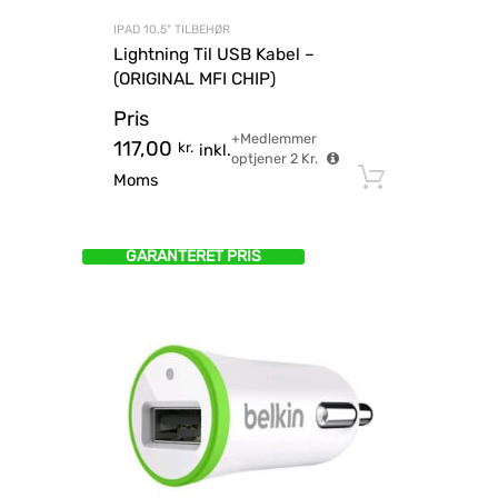
IPAD 10.5" TILBEHØR
Lightning Til USB Kabel –
(ORIGINAL MFI CHIP)
Pris
+Medlemmer
117,00
kr.
inkl.
optjener
2
Kr.
Tilføj til
Moms
GARANTERET PRIS