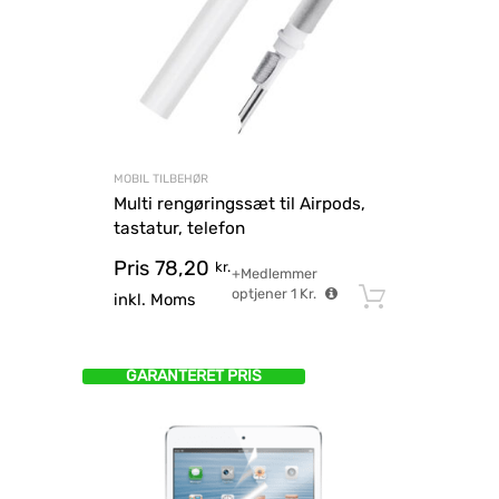
MOBIL TILBEHØR
Multi rengøringssæt til Airpods,
tastatur, telefon
Pris
78,20
kr.
+Medlemmer
optjener
1
Kr.
Tilføj til
inkl. Moms
GARANTERET PRIS