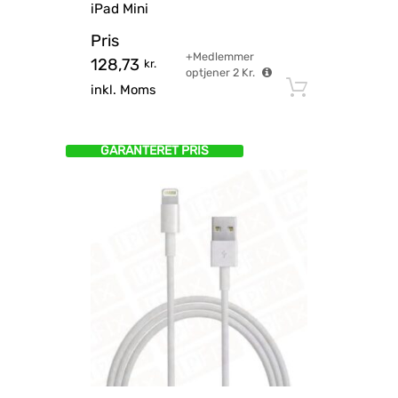
iPad Mini
Pris
+Medlemmer
128,73
kr.
optjener
2
Kr.
Tilføj til
inkl. Moms
GARANTERET PRIS