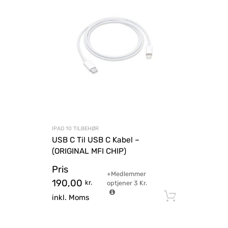
IPAD 10 TILBEHØR
USB C Til USB C Kabel –
(ORIGINAL MFI CHIP)
Pris
+Medlemmer
190,00
kr.
optjener
3
Kr.
Tilføj til
inkl. Moms