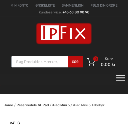
MIN KONTO
ØNSKELISTE
SAMMENLIGN
FØLG DIN ORDRE
Kundeservice:
+45 60 80 90 90
Kurv
0
SØG
0,00
kr.
Home
/
Reservedele til iPad
/
iPad Mini 5
/ iPad Mini 5 Tilbehør
VÆLG