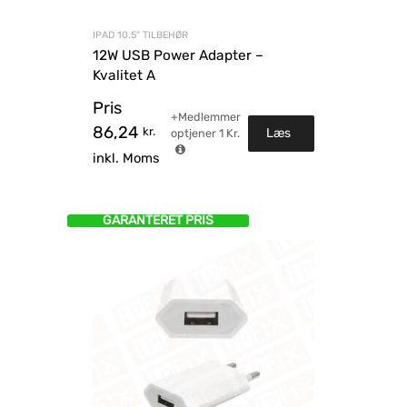
IPAD 10.5" TILBEHØR
12W USB Power Adapter –
Kvalitet A
Pris
+Medlemmer
86,24
kr.
Læs
optjener
1
Kr.
inkl. Moms
mere
GARANTERET PRIS