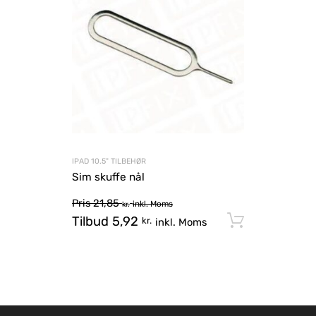
IPAD 10.5" TILBEHØR
Sim skuffe nål
Pris
21,85
inkl. Moms
kr.
Tilbud
5,92
Tilføj til
kr.
inkl. Moms