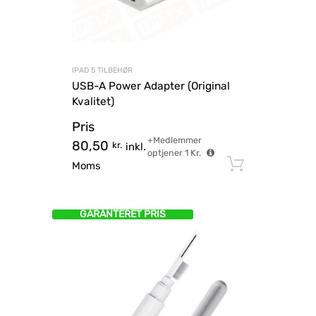
IPAD 5 TILBEHØR
USB-A Power Adapter (Original
Kvalitet)
Pris
+Medlemmer
80,50
kr.
inkl.
optjener
1
Kr.
Tilføj til
Moms
GARANTERET PRIS