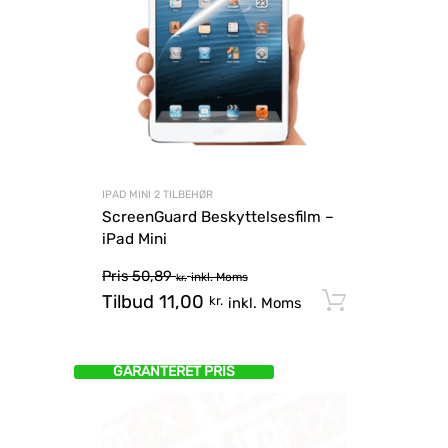
IPAD MINI 2 TILBEHØR
ScreenGuard Beskyttelsesfilm –
iPad Mini
Pris
50,89
inkl. Moms
kr.
Tilbud
11,00
Tilføj til
kr.
inkl. Moms
GARANTERET PRIS