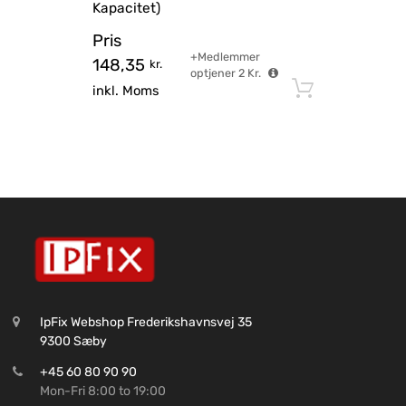
Kapacitet)
Pris
+Medlemmer
148,35
kr.
optjener
2
Kr.
Tilføj til
inkl. Moms
IpFix Webshop Frederikshavnsvej 35
9300 Sæby
+45 60 80 90 90
Mon-Fri 8:00 to 19:00