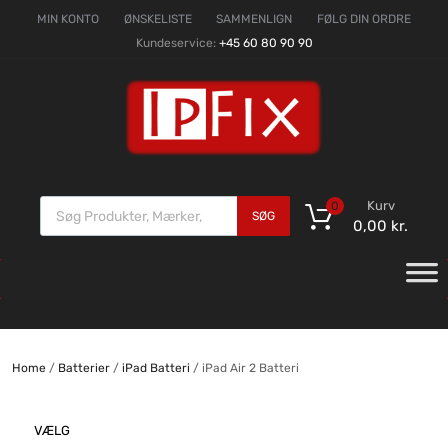
MIN KONTO
ØNSKELISTE
SAMMENLIGN
FØLG DIN ORDRE
Kundeservice:
+45 60 80 90 90
Kurv
0
SØG
0,00
kr.
Home
/
Batterier
/
iPad Batteri
/ iPad Air 2 Batteri
VÆLG