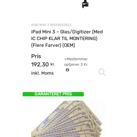
IPAD MINI 3 RESERVEDELE
iPad Mini 3 – Glas/Digitizer (Med
IC CHIP KLAR TIL MONTERING)
(Flere Farver) (OEM)
Pris
+Medlemmer
192,30
kr.
optjener
3
Kr.
Vælg mu
inkl. Moms
GARANTERET PRIS