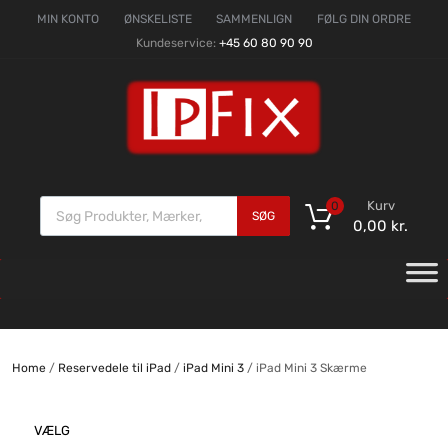
MIN KONTO
ØNSKELISTE
SAMMENLIGN
FØLG DIN ORDRE
Kundeservice:
+45 60 80 90 90
Kurv
0
SØG
0,00
kr.
Home
/
Reservedele til iPad
/
iPad Mini 3
/ iPad Mini 3 Skærme
VÆLG