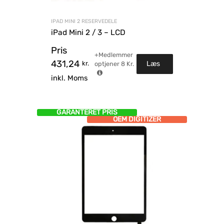
IPAD MINI 2 RESERVEDELE
iPad Mini 2 / 3 – LCD
Pris
+Medlemmer
431,24
kr.
Læs
optjener
8
Kr.
inkl. Moms
mere
GARANTERET PRIS
OEM DIGITIZER