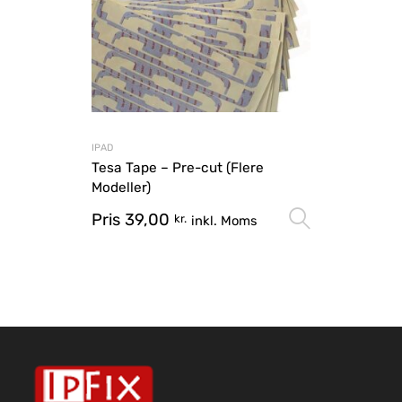
IPAD
Tesa Tape – Pre-cut (Flere
Modeller)
Pris
39,00
Vælg mu
kr.
inkl. Moms