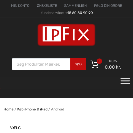
MIN KONTO
ØNSKELISTE
SAMMENLIGN
FØLG DIN ORDRE
Kundeservice:
+45 60 80 90 90
Kurv
0
SØG
0,00
kr.
Home
/
Køb iPhone & iPad
/ Android
VÆLG