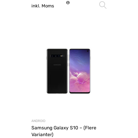
Vælg mu
inkl. Moms
ANDROID
Samsung Galaxy S10 – (Flere
Varianter)