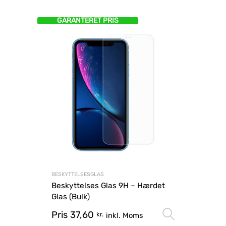
GARANTERET PRIS
BESKYTTELSESGLAS
Beskyttelses Glas 9H – Hærdet
Glas (Bulk)
Pris
37,60
Vælg mu
kr.
inkl. Moms