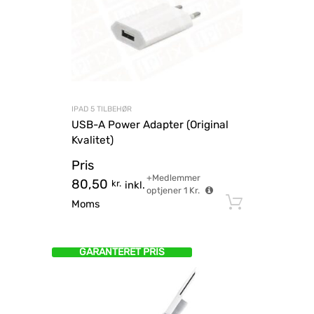
IPAD 5 TILBEHØR
USB-A Power Adapter (Original
Kvalitet)
Pris
+Medlemmer
80,50
kr.
inkl.
optjener
1
Kr.
Tilføj til
Moms
GARANTERET PRIS