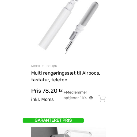
MOBIL TILBEHØR
Multi rengøringssæt til Airpods,
tastatur, telefon
Pris
78,20
kr.
+Medlemmer
optjener
1
Kr.
Tilføj til
inkl. Moms
GARANTERET PRIS