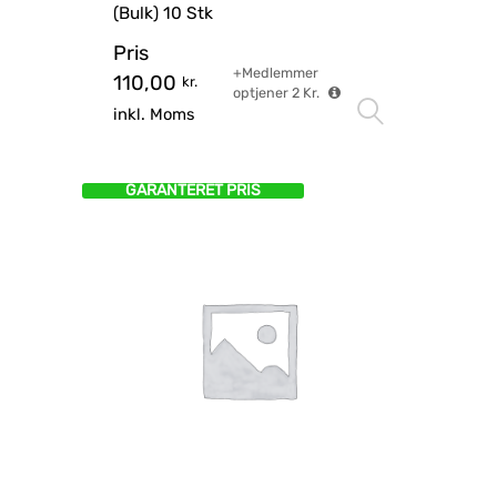
(Bulk) 10 Stk
Pris
+Medlemmer
110,00
kr.
optjener
2
Kr.
Vælg mu
inkl. Moms
GARANTERET PRIS