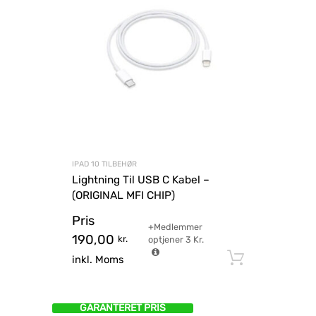
IPAD 10 TILBEHØR
Lightning Til USB C Kabel –
(ORIGINAL MFI CHIP)
Pris
+Medlemmer
190,00
kr.
optjener
3
Kr.
Tilføj til
inkl. Moms
GARANTERET PRIS