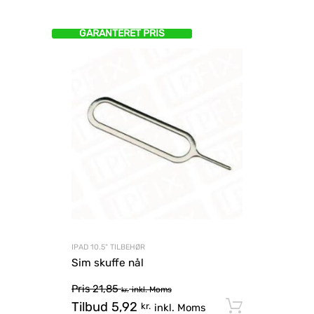
GARANTERET PRIS
IPAD 10.5" TILBEHØR
Sim skuffe nål
Pris
21,85
inkl. Moms
kr.
Tilbud
5,92
Tilføj til
kr.
inkl. Moms