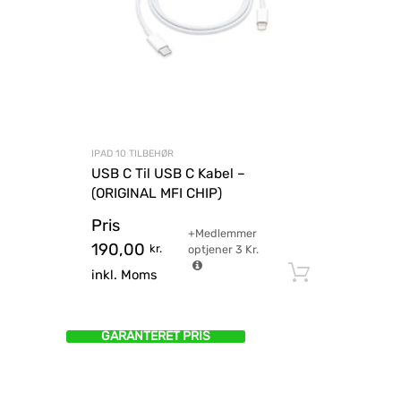
IPAD 10 TILBEHØR
USB C Til USB C Kabel –
(ORIGINAL MFI CHIP)
Pris
+Medlemmer
190,00
kr.
optjener
3
Kr.
Tilføj til
inkl. Moms
GARANTERET PRIS