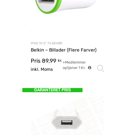
IPAD 10.5" TILBEHØR
Belkin – Billader (Flere Farver)
Pris
89,99
kr.
+Medlemmer
optjener
1
Kr.
Vælg mu
inkl. Moms
GARANTERET PRIS