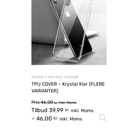
IPHONE 11 PRO MAX TILBEHØR
TPU COVER – Krystal Klar (FLERE
VARIANTER)
Pris
46,00
inkl. Moms
kr.
Tilbud
39,99
kr.
inkl. Moms
–
46,00
Vælg mu
kr.
inkl. Moms