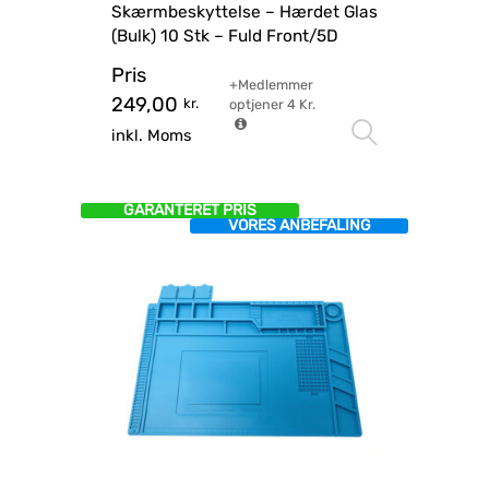
Skærmbeskyttelse – Hærdet Glas
(Bulk) 10 Stk – Fuld Front/5D
Pris
+Medlemmer
249,00
kr.
optjener
4
Kr.
Vælg mu
inkl. Moms
GARANTERET PRIS
VORES ANBEFALING