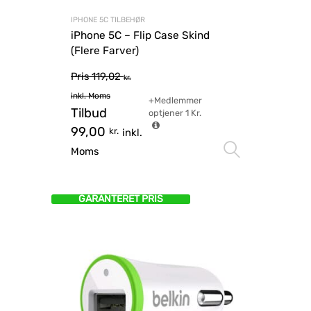
IPHONE 5C TILBEHØR
iPhone 5C – Flip Case Skind
(Flere Farver)
Pris
119,02
kr.
inkl. Moms
+Medlemmer
Tilbud
optjener
1
Kr.
99,00
kr.
inkl.
Vælg mu
Moms
GARANTERET PRIS