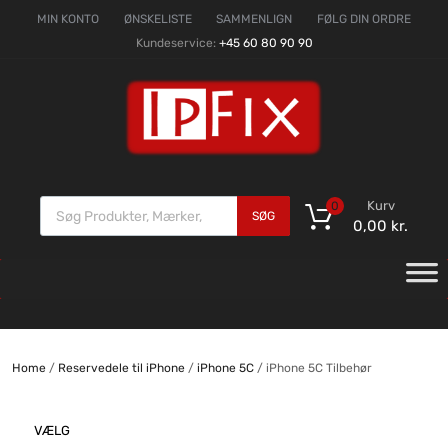
MIN KONTO
ØNSKELISTE
SAMMENLIGN
FØLG DIN ORDRE
Kundeservice:
+45 60 80 90 90
Kurv
0
SØG
0,00
kr.
Home
/
Reservedele til iPhone
/
iPhone 5C
/ iPhone 5C Tilbehør
VÆLG