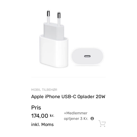
MOBIL TILBEHØR
Apple iPhone USB-C Oplader 20W
Pris
+Medlemmer
174,00
kr.
optjener
3
Kr.
Tilføj til
inkl. Moms