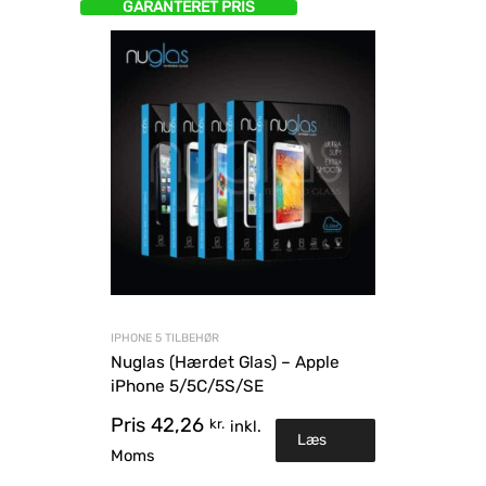
GARANTERET PRIS
IPHONE 5 TILBEHØR
Nuglas (Hærdet Glas) – Apple
iPhone 5/5C/5S/SE
Pris
42,26
kr.
inkl.
Læs
Moms
mere