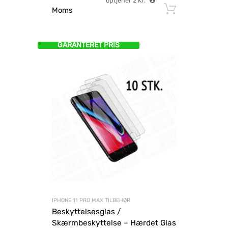
optjener
2
Kr.
Tilføj til
Moms
GARANTERET PRIS
IPHONE 11 PRO MAX TILBEHØR
Beskyttelsesglas /
Skærmbeskyttelse – Hærdet Glas