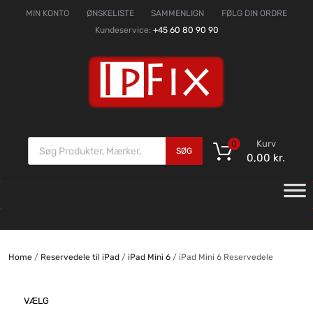
MIN KONTO
ØNSKELISTE
SAMMENLIGN
FØLG DIN ORDRE
Kundeservice:
+45 60 80 90 90
Kurv
0
SØG
0,00
kr.
Home
/
Reservedele til iPad
/
iPad Mini 6
/ iPad Mini 6 Reservedele
VÆLG