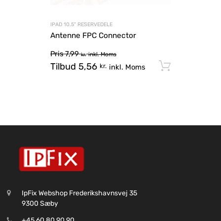
IPAD 10.5" RESERVEDELE
Antenne FPC Connector
Pris
7,99
inkl. Moms
kr.
Tilbud
5,56
Tilføj til
kr.
inkl. Moms
IpFix Webshop Frederikshavnsvej 35
9300 Sæby
+45 60 80 90 90