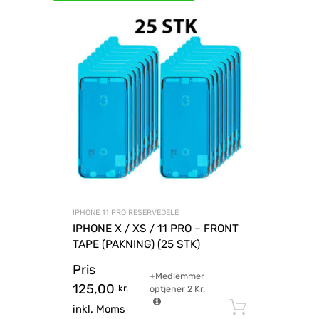
IPHONE 11 PRO RESERVEDELE
IPHONE X / XS / 11 PRO – FRONT
TAPE (PAKNING) (25 STK)
Pris
+Medlemmer
125,00
kr.
optjener
2
Kr.
Tilføj til
inkl. Moms