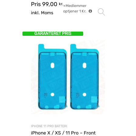
Pris
99,00
kr.
+Medlemmer
optjener
1
Kr.
Vælg mu
inkl. Moms
GARANTERET PRIS
IPHONE 11 PRO BATTERI
iPhone X / XS / 11 Pro – Front