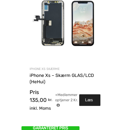
IPHONE XS SKÆRME
iPhone Xs – Skærm GLAS/LCD
(HeHui)
Pris
+Medlemmer
135,00
kr.
Læs
optjener
2
Kr.
inkl. Moms
mere
GARANTERET PRIS