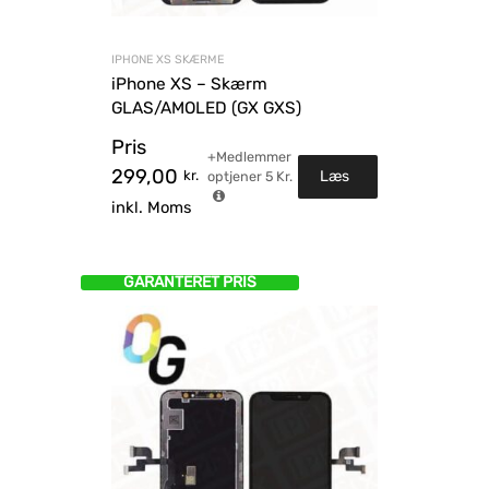
IPHONE XS SKÆRME
iPhone XS – Skærm
GLAS/AMOLED (GX GXS)
Pris
+Medlemmer
299,00
kr.
Læs
optjener
5
Kr.
inkl. Moms
mere
GARANTERET PRIS