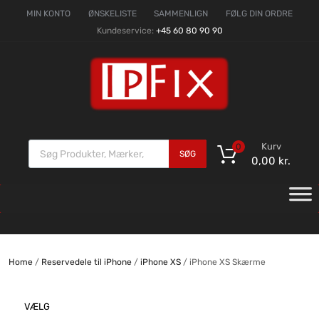
MIN KONTO
ØNSKELISTE
SAMMENLIGN
FØLG DIN ORDRE
Kundeservice:
+45 60 80 90 90
Kurv
0
SØG
0,00
kr.
Home
/
Reservedele til iPhone
/
iPhone XS
/ iPhone XS Skærme
VÆLG