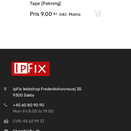
Tape (Pakning)
Pris
9,00
Tilføj til
kr.
inkl. Moms
IpFix Webshop Frederikshavnsvej 35
9300 Sæby
+45 60 80 90 90
Mon-Fri 8:00 to 19:00
CVR: 45 62 99 37