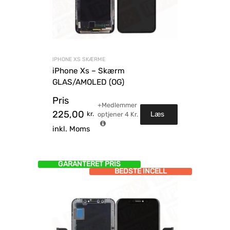
IPHONE XS SKÆRME
iPhone Xs – Skærm
GLAS/AMOLED (OG)
Pris
+Medlemmer
225,00
kr.
Læs
optjener
4
Kr.
inkl. Moms
mere
GARANTERET PRIS
BEDSTE INCELL