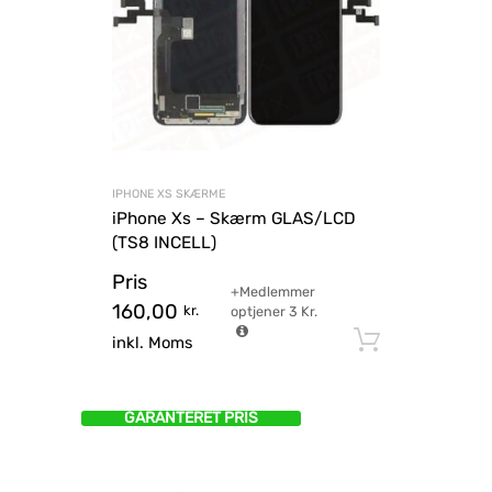
IPHONE XS SKÆRME
iPhone Xs – Skærm GLAS/LCD
(TS8 INCELL)
Pris
+Medlemmer
160,00
kr.
optjener
3
Kr.
Tilføj til
inkl. Moms
GARANTERET PRIS