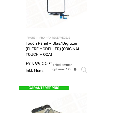
IPHONE 11 PRO MAX RESERVEDELE
Touch Panel – Glas/Digitizer
(FLERE MODELLER) (ORIGINAL
TOUCH + OCA)
Pris
99,00
kr.
+Medlemmer
optjener
1
Kr.
Vælg mu
inkl. Moms
GARANTERET PRIS