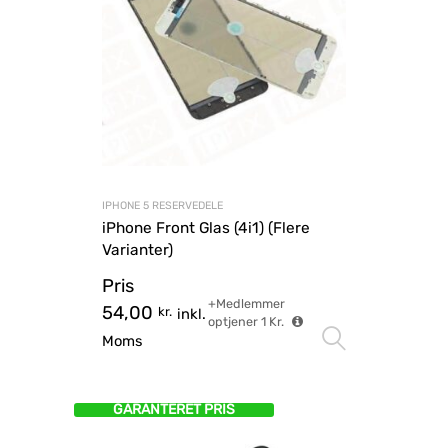
IPHONE 5 RESERVEDELE
iPhone Front Glas (4i1) (Flere
Varianter)
Pris
+Medlemmer
54,00
kr.
inkl.
optjener
1
Kr.
Vælg mu
Moms
GARANTERET PRIS