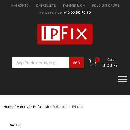
MIN KONTO
ØNSKELISTE
SAMMENLIGN
FØLG DIN ORDRE
Kundeservice:
+45 60 80 90 90
Kurv
0
SØG
0,00
kr.
Home
/
Værktøj
/
Refurbish
/ Refurbish - iPhone
VÆLG