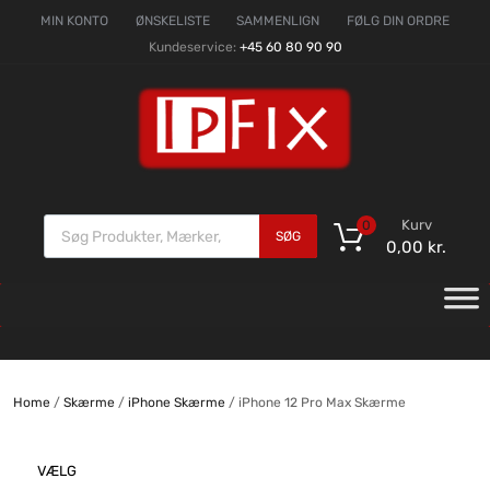
MIN KONTO
ØNSKELISTE
SAMMENLIGN
FØLG DIN ORDRE
Kundeservice:
+45 60 80 90 90
Kurv
0
SØG
0,00
kr.
Home
/
Skærme
/
iPhone Skærme
/ iPhone 12 Pro Max Skærme
VÆLG