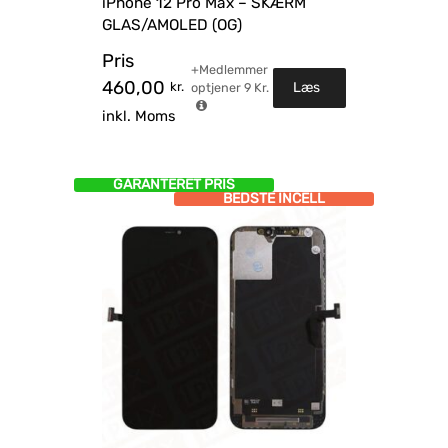
iPhone 12 Pro Max – SKÆRM
GLAS/AMOLED (OG)
Pris
+Medlemmer
460,00
kr.
Læs
optjener
9
Kr.
inkl. Moms
mere
GARANTERET PRIS
BEDSTE INCELL