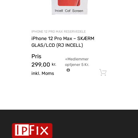
IPHONE 12 PRO MAX RESERVEDELE
iPhone 12 Pro Max – SKÆRM
GLAS/LCD (RJ INCELL)
Pris
+Medlemmer
299,00
kr.
optjener
5
Kr.
Tilføj til
inkl. Moms