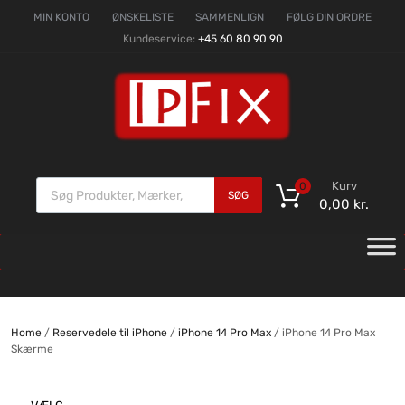
MIN KONTO
ØNSKELISTE
SAMMENLIGN
FØLG DIN ORDRE
Kundeservice:
+45 60 80 90 90
Kurv
0
SØG
0,00
kr.
Home
/
Reservedele til iPhone
/
iPhone 14 Pro Max
/ iPhone 14 Pro Max
Skærme