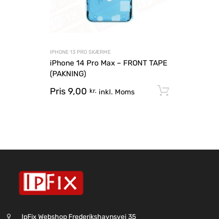
IPHONE 13 PRO SKÆRME
iPhone 14 Pro Max – FRONT TAPE
(PAKNING)
Pris
9,00
Tilføj til
kr.
inkl. Moms
IpFix Webshop Frederikshavnsvej 35