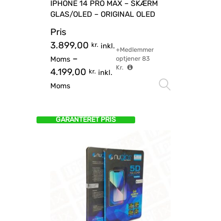
IPHONE 14 PRO MAX – SKÆRM
GLAS/OLED – ORIGINAL OLED
Pris
3.899,00
kr.
inkl.
+Medlemmer
–
Moms
optjener
83
Kr.
4.199,00
kr.
inkl.
Vælg mu
Moms
GARANTERET PRIS