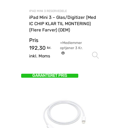
IPAD MINI 3 RESERVEDELE
iPad Mini 3 – Glas/Digitizer (Med
IC CHIP KLAR TIL MONTERING)
(Flere Farver) (OEM)
Pris
+Medlemmer
192,30
kr.
optjener
3
Kr.
Vælg mu
inkl. Moms
GARANTERET PRIS