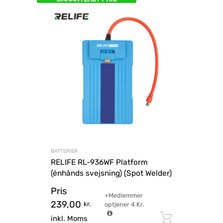
BATTERIER
RELIFE RL-936WF Platform
(énhånds svejsning) (Spot Welder)
Pris
+Medlemmer
239,00
kr.
optjener
4
Kr.
Tilføj til
inkl. Moms