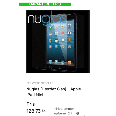
GARANTERET PRIS
BESKYTTELSESGLAS
Nuglas (Hærdet Glas) – Apple
iPad Mini
Pris
+Medlemmer
128,73
kr.
optjener
2
Kr.