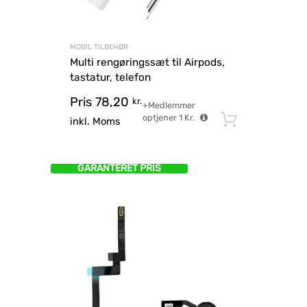
MOBIL TILBEHØR
Multi rengøringssæt til Airpods,
tastatur, telefon
Pris
78,20
kr.
+Medlemmer
optjener
1
Kr.
Tilføj til
inkl. Moms
GARANTERET PRIS