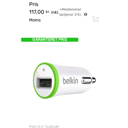
Pris
+Medlemmer
117,00
kr.
inkl.
optjener
2
Kr.
Tilføj til
Moms
GARANTERET PRIS
IPAD 10.5" TILBEHØR