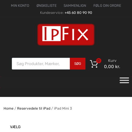
MIN KONTO
ØNSKELISTE
SAMMENLIGN
FØLG DIN ORDRE
Kundeservice:
+45 60 80 90 90
Kurv
0
SØG
0,00
kr.
Home
/
Reservedele til iPad
/ iPad Mini 3
VÆLG