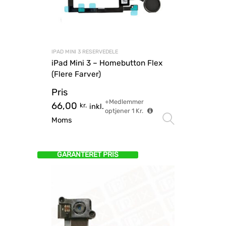
IPAD MINI 3 RESERVEDELE
iPad Mini 3 – Homebutton Flex
(Flere Farver)
Pris
+Medlemmer
66,00
kr.
inkl.
optjener
1
Kr.
Vælg mu
Moms
GARANTERET PRIS