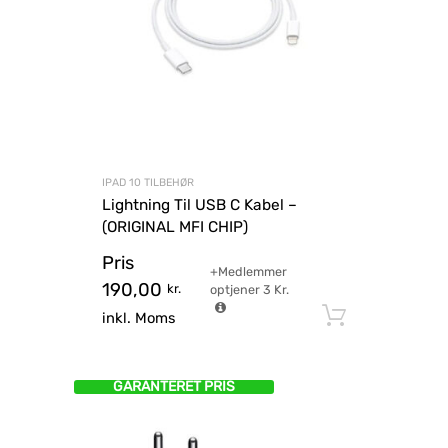
IPAD 10 TILBEHØR
Lightning Til USB C Kabel –
(ORIGINAL MFI CHIP)
Pris
+Medlemmer
190,00
kr.
optjener
3
Kr.
Tilføj til
inkl. Moms
GARANTERET PRIS