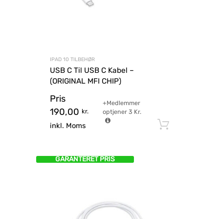
IPAD 10 TILBEHØR
USB C Til USB C Kabel –
(ORIGINAL MFI CHIP)
Pris
+Medlemmer
190,00
kr.
optjener
3
Kr.
Tilføj til
inkl. Moms
GARANTERET PRIS