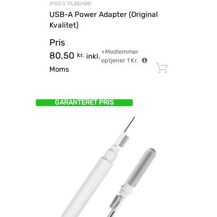
IPAD 5 TILBEHØR
USB-A Power Adapter (Original
Kvalitet)
Pris
+Medlemmer
80,50
kr.
inkl.
optjener
1
Kr.
Tilføj til
Moms
GARANTERET PRIS