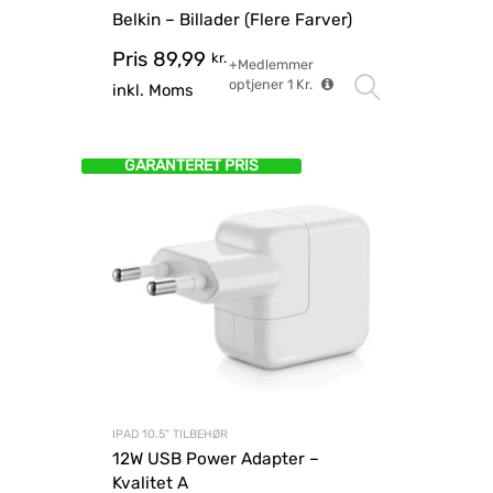
Belkin – Billader (Flere Farver)
Pris
89,99
kr.
+Medlemmer
optjener
1
Kr.
Vælg mu
inkl. Moms
GARANTERET PRIS
IPAD 10.5" TILBEHØR
12W USB Power Adapter –
Kvalitet A