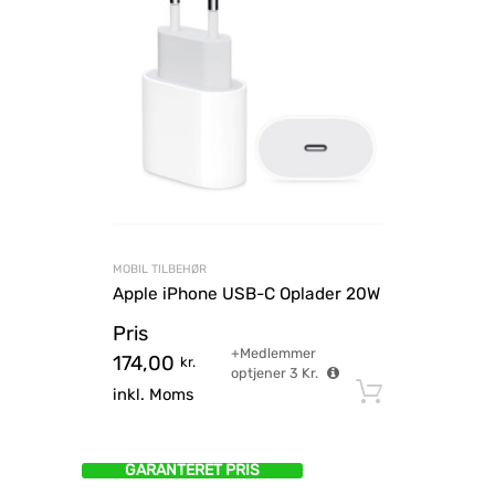
MOBIL TILBEHØR
Apple iPhone USB-C Oplader 20W
Pris
+Medlemmer
174,00
kr.
optjener
3
Kr.
Tilføj til
inkl. Moms
GARANTERET PRIS