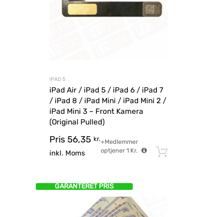
IPAD 5
iPad Air / iPad 5 / iPad 6 / iPad 7
/ iPad 8 / iPad Mini / iPad Mini 2 /
iPad Mini 3 – Front Kamera
(Original Pulled)
Pris
56,35
kr.
+Medlemmer
optjener
1
Kr.
Tilføj til
inkl. Moms
GARANTERET PRIS