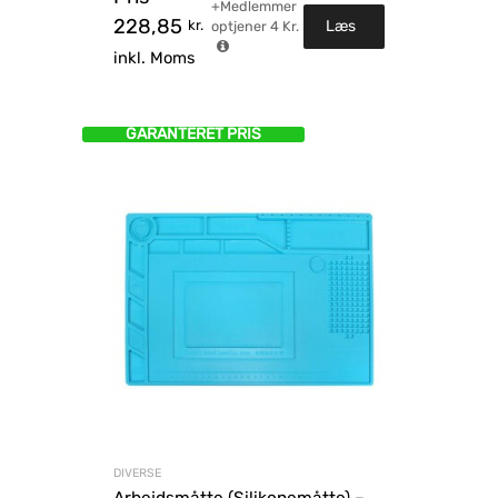
+Medlemmer
228,85
kr.
Læs
optjener
4
Kr.
inkl. Moms
mere
GARANTERET PRIS
DIVERSE
Arbejdsmåtte (Silikonemåtte) –