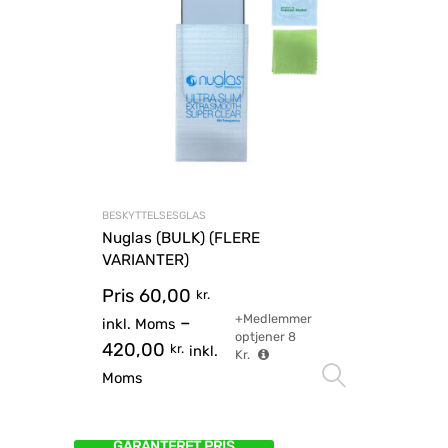
BESKYTTELSESGLAS
Nuglas (BULK) (FLERE
VARIANTER)
Pris
60,00
kr.
+Medlemmer
–
inkl. Moms
optjener
8
420,00
kr.
inkl.
Kr.
Vælg mu
Moms
GARANTERET PRIS