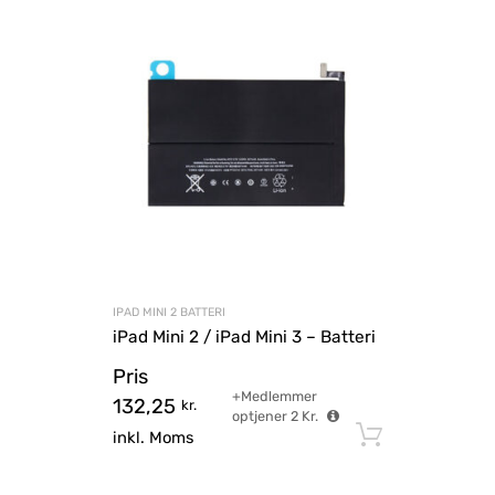
IPAD MINI 2 BATTERI
iPad Mini 2 / iPad Mini 3 – Batteri
Pris
+Medlemmer
132,25
kr.
optjener
2
Kr.
Tilføj til
inkl. Moms