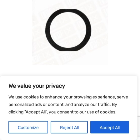
IPAD 5 RESERVEDELE
iPad – Homeknap Afstandsring
We value your privacy
Pris
15,00
Tilføj til
kr.
inkl. Moms
We use cookies to enhance your browsing experience, serve
personalized ads or content, and analyze our traffic. By
clicking "Accept All", you consent to our use of cookies.
GARANTERET PRIS
Customize
Reject All
Accept All