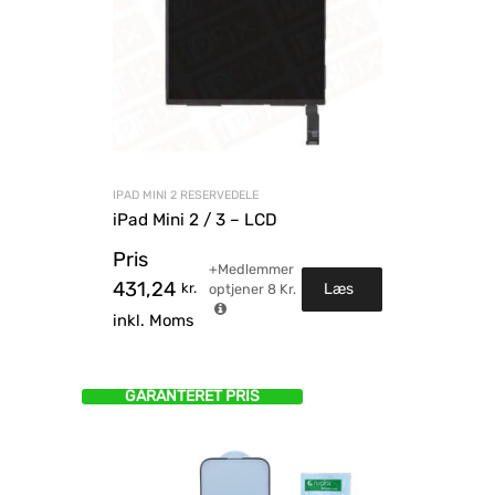
IPAD MINI 2 RESERVEDELE
iPad Mini 2 / 3 – LCD
Pris
+Medlemmer
431,24
kr.
Læs
optjener
8
Kr.
inkl. Moms
mere
GARANTERET PRIS