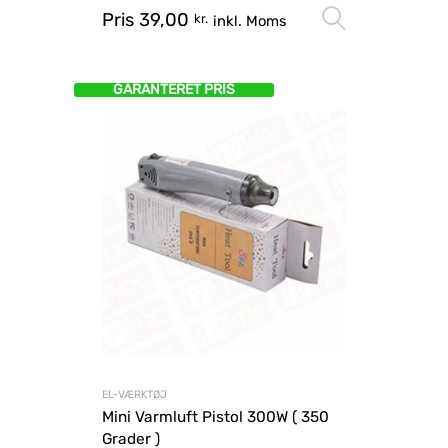
Pris
39,00
Vælg mu
kr.
inkl. Moms
GARANTERET PRIS
EL-VÆRKTØJ
Mini Varmluft Pistol 300W ( 350
Grader )