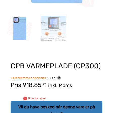
CPB VARMEPLADE (CP300)
+Medlemmer optjener
18
Kr.
Pris
918,85
kr.
inkl. Moms
Ikke på lager
Vil du have besked når denne vare er på