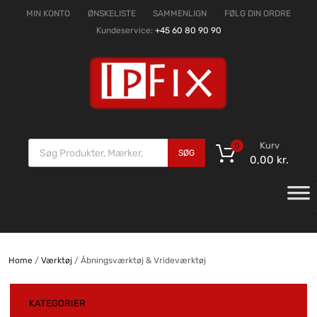
MIN KONTO
ØNSKELISTE
SAMMENLIGN
FØLG DIN ORDRE
Kundeservice:
+45 60 80 90 90
Kurv
0
SØG
0,00
kr.
Home
/
Værktøj
/ Åbningsværktøj & Vrideværktøj
KATEGORIER