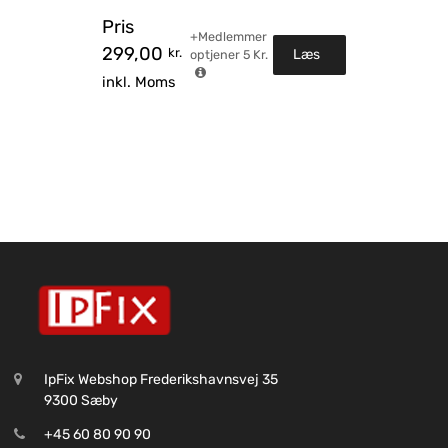
Pris
+Medlemmer
299,00
kr.
Læs
optjener
5
Kr.
inkl. Moms
mere
IpFix Webshop Frederikshavnsvej 35
9300 Sæby
+45 60 80 90 90