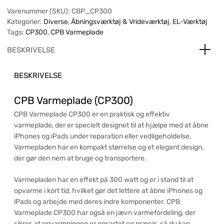
Varenummer (SKU):
CBP_CP300
Kategorier:
Diverse
,
Åbningsværktøj & Vrideværktøj
,
EL-Værktøj
Tags:
CP300
,
CPB Varmeplade
BESKRIVELSE
BESKRIVELSE
CPB Varmeplade (CP300)
CPB Varmeplade CP300 er en praktisk og effektiv
varmeplade, der er specielt designet til at hjælpe med at åbne
iPhones og iPads under reparation eller vedligeholdelse.
Varmepladen har en kompakt størrelse og et elegant design,
der gør den nem at bruge og transportere.
Varmepladen har en effekt på 300 watt og er i stand til at
opvarme i kort tid, hvilket gør det lettere at åbne iPhones og
iPads og arbejde med deres indre komponenter. CPB
Varmeplade CP300 har også en jævn varmefordeling, der
sikrer, at opvarmningen er ensartet og præcis, så du kan