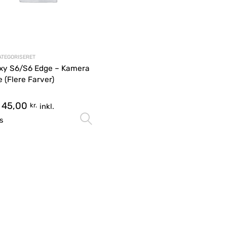
KATEGORISERET
xy S6/S6 Edge – Kamera
e (Flere Farver)
s
45,00
kr.
inkl.
Vælg muligheder
s
gheder