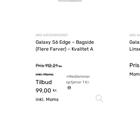
IKKE KATEGORISERET
IKKE 
Galaxy S6 Edge – Bagside
Gala
(Flere Farver) – Kvalitet A
Lins
Pri
Pris
112,21
kr.
Mom
inkl. Moms
+Medlemmer
Tilbud
optjener
1
Kr.
99,00
kr.
Vælg muli
inkl. Moms