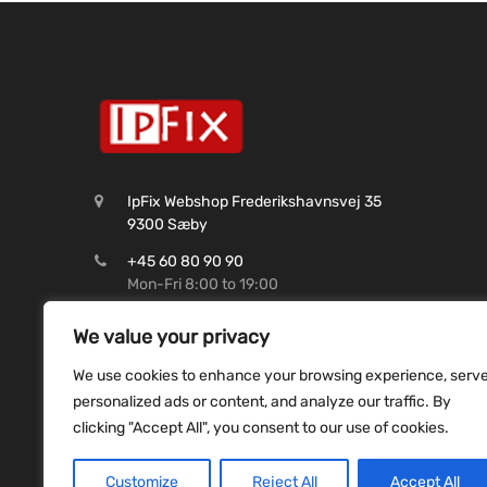
IpFix Webshop Frederikshavnsvej 35
9300 Sæby
+45 60 80 90 90
Mon-Fri 8:00 to 19:00
CVR: 45 62 99 37
We value your privacy
Shop@ipfix.dk
We use cookies to enhance your browsing experience, serv
Reg. 9070 Konto. 9831493507
personalized ads or content, and analyze our traffic. By
clicking "Accept All", you consent to our use of cookies.
Customize
Reject All
Accept All