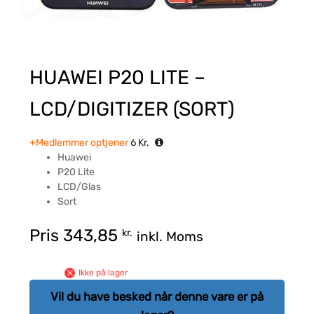
HUAWEI P20 LITE –
LCD/DIGITIZER (SORT)
+Medlemmer optjener
6
Kr.
Huawei
P20 Lite
LCD/Glas
Sort
Pris
343,85
kr.
inkl. Moms
Ikke på lager
Vil du have besked når denne vare er på