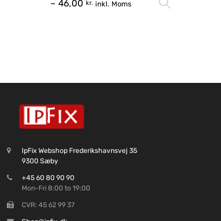
–
46,00
Vælg mu
kr.
inkl. Moms
IpFix Webshop Frederikshavnsvej 35
9300 Sæby
+45 60 80 90 90
Mon-Fri 8:00 to 19:00
CVR: 45 62 99 37