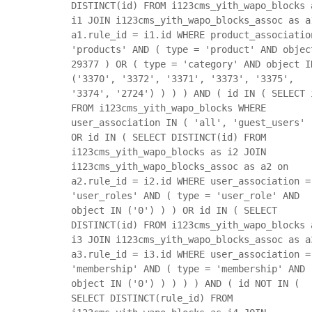
DISTINCT(id) FROM i123cms_yith_wapo_blocks 
i1 JOIN i123cms_yith_wapo_blocks_assoc as a
a1.rule_id = i1.id WHERE product_associatio
'products' AND ( type = 'product' AND objec
29377 ) OR ( type = 'category' AND object I
('3370', '3372', '3371', '3373', '3375',
'3374', '2724') ) ) ) AND ( id IN ( SELECT 
FROM i123cms_yith_wapo_blocks WHERE
user_association IN ( 'all', 'guest_users' 
OR id IN ( SELECT DISTINCT(id) FROM
i123cms_yith_wapo_blocks as i2 JOIN
i123cms_yith_wapo_blocks_assoc as a2 on
a2.rule_id = i2.id WHERE user_association =
'user_roles' AND ( type = 'user_role' AND
object IN ('0') ) ) OR id IN ( SELECT
DISTINCT(id) FROM i123cms_yith_wapo_blocks 
i3 JOIN i123cms_yith_wapo_blocks_assoc as a
a3.rule_id = i3.id WHERE user_association =
'membership' AND ( type = 'membership' AND
object IN ('0') ) ) ) ) AND ( id NOT IN (
SELECT DISTINCT(rule_id) FROM