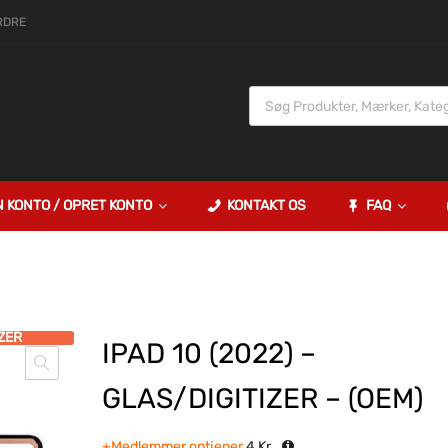
RDRE
N KONTO / OPRET KONTO
KONTAKT OS
FAQ
ZER
IPAD 10 (2022) –
GLAS/DIGITIZER – (OEM)
+Medlemmer optjener
4
Kr.