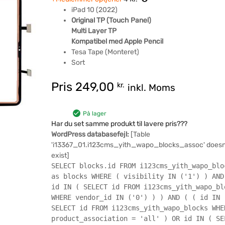
iPad 10 (2022)
Original TP (Touch Panel)
Multi Layer TP
Kompatibel med Apple Pencil
Tesa Tape (Monteret)
Sort
Pris
249,00
kr.
inkl. Moms
På lager
Har du set samme produkt til lavere pris???
WordPress databasefejl:
[Table
'i13367_01.i123cms_yith_wapo_blocks_assoc' doesn
exist]
SELECT blocks.id FROM i123cms_yith_wapo_blo
as blocks WHERE ( visibility IN ('1') ) AND
id IN ( SELECT id FROM i123cms_yith_wapo_bl
WHERE vendor_id IN ('0') ) ) AND ( ( id IN 
SELECT id FROM i123cms_yith_wapo_blocks WHE
product_association = 'all' ) OR id IN ( SE