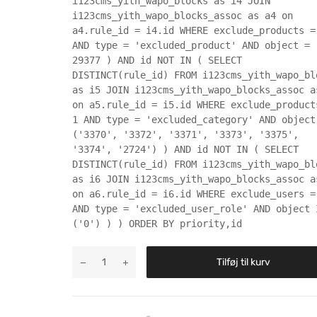
i123cms_yith_wapo_blocks as i4 JOIN
i123cms_yith_wapo_blocks_assoc as a4 on
a4.rule_id = i4.id WHERE exclude_products =
AND type = 'excluded_product' AND object =
29377 ) AND id NOT IN ( SELECT
DISTINCT(rule_id) FROM i123cms_yith_wapo_bl
as i5 JOIN i123cms_yith_wapo_blocks_assoc a
on a5.rule_id = i5.id WHERE exclude_product
1 AND type = 'excluded_category' AND object
('3370', '3372', '3371', '3373', '3375',
'3374', '2724') ) AND id NOT IN ( SELECT
DISTINCT(rule_id) FROM i123cms_yith_wapo_bl
as i6 JOIN i123cms_yith_wapo_blocks_assoc a
on a6.rule_id = i6.id WHERE exclude_users =
AND type = 'excluded_user_role' AND object 
('0') ) ) ORDER BY priority,id
Tilføj til kurv