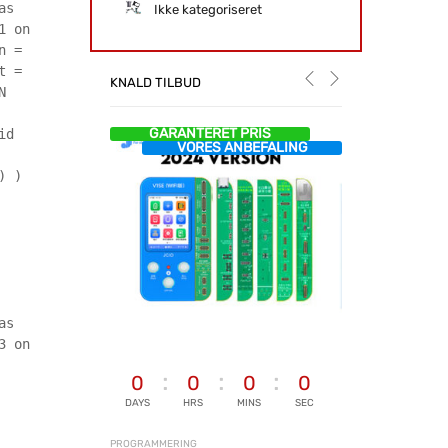
as
Ikke kategoriseret
1 on
n =
t =
KNALD TILBUD
N
GARANTERET PRIS
id
VORES ANBEFALING
) )
as
3 on
0
0
0
0
DAYS
HRS
MINS
SEC
PROGRAMMERING