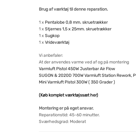
Brug af værktøj til denne reparation.
1 x
Pentalobe 0,8 mm. skruetrækker
1 x
Stjernes 1,5 x 25mm. skruetrækker
1 x
Sugkop
1 x
Vrideværktøj
Vi anbefaler:
At der anvendes varme ved af og på montering
Varmluft Pistol 450W Justerbar Air Flow
SUGON & 2020D 700W Varmluft Station Rework, P
Mini Varmluft Pistol 300W ( 350 Grader )
(Køb komplet værktøjssæt her)
Montering er på eget ansvar.
Reparationstid: 45-60 minutter.
Sværhedsgrad: Moderat