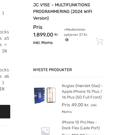
JC V1SE – MULTIFUNKTIONS
PROGRAMMERING (2024 WIFI
 1
Version)
Pris
+Medlemmer
ocks
1.899,00
kr.
optjener
37
Kr.
s a5
Tilføj til 
inkl. Moms
s =
 IN
NYESTE PRODUKTER
ocks
s a6
 1
Nuglas (Hærdet Glas) -
IN
Apple iPhone 15 Plus /
16 Plus (5D Full Front)
Pris
49,00
kr.
inkl.
Moms
iPhone 15 Pro Max -
Dock Flex (Lade Port)