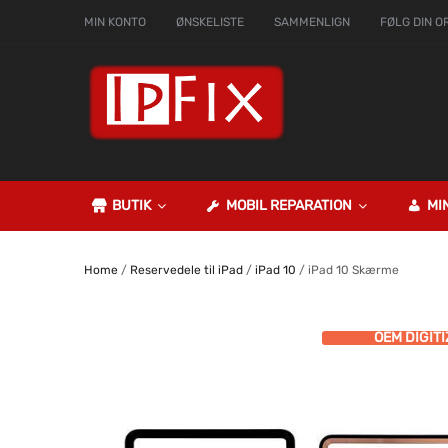
MIN KONTO
ØNSKELISTE
SAMMENLIGN
FØLG DIN O
BUTIK
MOBIL REPARATION
MI
Home
/
Reservedele til iPad
/
iPad 10
/ iPad 10 Skærme
GARANTERET PRIS
OEM DIGITI