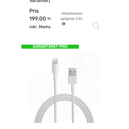
Varianter)
Pris
+Medlemmer
199,00
kr.
optjener
3
Kr.
Vælg mu
inkl. Moms
GARANTERET PRIS