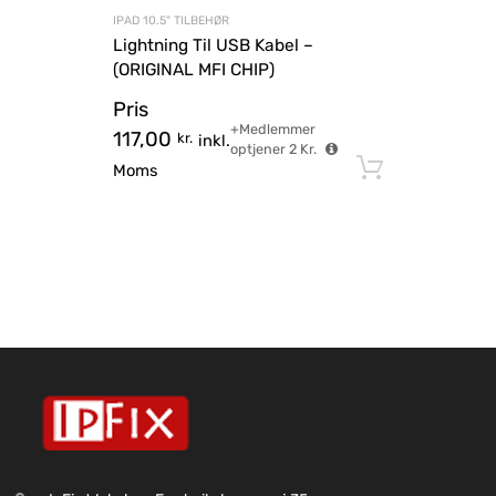
IPAD 10.5" TILBEHØR
Lightning Til USB Kabel –
(ORIGINAL MFI CHIP)
Pris
+Medlemmer
117,00
kr.
inkl.
optjener
2
Kr.
Tilføj til
Moms