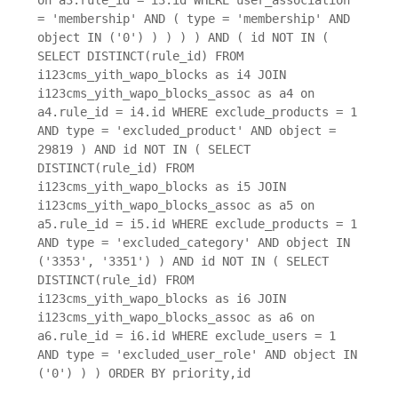
on a3.rule_id = i3.id WHERE user_association
= 'membership' AND ( type = 'membership' AND
object IN ('0') ) ) ) ) AND ( id NOT IN (
SELECT DISTINCT(rule_id) FROM
i123cms_yith_wapo_blocks as i4 JOIN
i123cms_yith_wapo_blocks_assoc as a4 on
a4.rule_id = i4.id WHERE exclude_products = 1
AND type = 'excluded_product' AND object =
29819 ) AND id NOT IN ( SELECT
DISTINCT(rule_id) FROM
i123cms_yith_wapo_blocks as i5 JOIN
i123cms_yith_wapo_blocks_assoc as a5 on
a5.rule_id = i5.id WHERE exclude_products = 1
AND type = 'excluded_category' AND object IN
('3353', '3351') ) AND id NOT IN ( SELECT
DISTINCT(rule_id) FROM
i123cms_yith_wapo_blocks as i6 JOIN
i123cms_yith_wapo_blocks_assoc as a6 on
a6.rule_id = i6.id WHERE exclude_users = 1
AND type = 'excluded_user_role' AND object IN
('0') ) ) ORDER BY priority,id