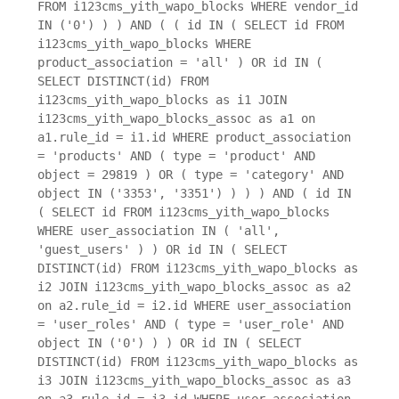
FROM i123cms_yith_wapo_blocks WHERE vendor_id
IN ('0') ) ) AND ( ( id IN ( SELECT id FROM
i123cms_yith_wapo_blocks WHERE
product_association = 'all' ) OR id IN (
SELECT DISTINCT(id) FROM
i123cms_yith_wapo_blocks as i1 JOIN
i123cms_yith_wapo_blocks_assoc as a1 on
a1.rule_id = i1.id WHERE product_association
= 'products' AND ( type = 'product' AND
object = 29819 ) OR ( type = 'category' AND
object IN ('3353', '3351') ) ) ) AND ( id IN
( SELECT id FROM i123cms_yith_wapo_blocks
WHERE user_association IN ( 'all',
'guest_users' ) ) OR id IN ( SELECT
DISTINCT(id) FROM i123cms_yith_wapo_blocks as
i2 JOIN i123cms_yith_wapo_blocks_assoc as a2
on a2.rule_id = i2.id WHERE user_association
= 'user_roles' AND ( type = 'user_role' AND
object IN ('0') ) ) OR id IN ( SELECT
DISTINCT(id) FROM i123cms_yith_wapo_blocks as
i3 JOIN i123cms_yith_wapo_blocks_assoc as a3