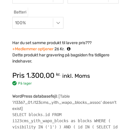
Batteri
Har du set samme produkt til lavere pris???
+Medlemmer optjener
26
Kr.
Dette produkt har gravering på bagsiden fra tidligere
indehaver.
Pris
1.300,00
kr.
inkl. Moms
På lager
WordPress databasefejl:
[Table
'i13367_01.i123cms_yith_wapo_blocks_assoc' doesn't
exist]
SELECT blocks.id FROM
i123cms_yith_wapo_blocks as blocks WHERE (
visibility IN ('1') ) AND ( id IN ( SELECT id