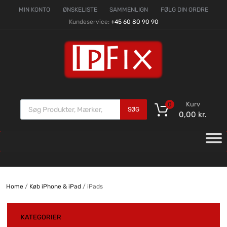
MIN KONTO
ØNSKELISTE
SAMMENLIGN
FØLG DIN ORDRE
Kundeservice:
+45 60 80 90 90
Kurv
0
SØG
0,00
kr.
Home
/
Køb iPhone & iPad
/ iPads
KATEGORIER