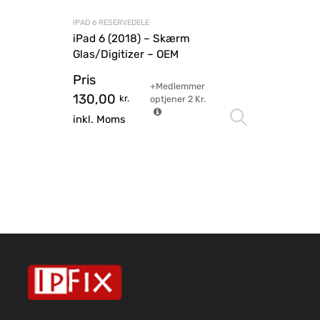
IPAD 6 RESERVEDELE
iPad 6 (2018) – Skærm
Glas/Digitizer – OEM
Pris
+Medlemmer
130,00
kr.
optjener
2
Kr.
Vælg mu
inkl. Moms