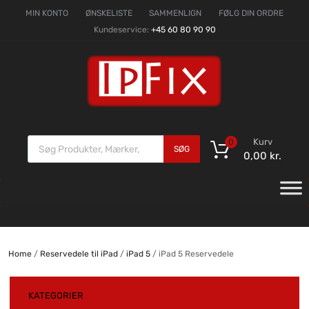
MIN KONTO
ØNSKELISTE
SAMMENLIGN
FØLG DIN ORDRE
Kundeservice:
+45 60 80 90 90
Kurv
0
SØG
0,00
kr.
Home
/
Reservedele til iPad
/
iPad 5
/ iPad 5 Reservedele
KATEGORIER