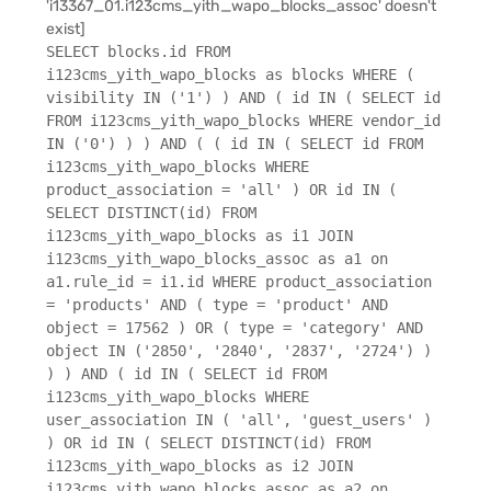
'i13367_01.i123cms_yith_wapo_blocks_assoc' doesn't
exist]
SELECT blocks.id FROM
i123cms_yith_wapo_blocks as blocks WHERE (
visibility IN ('1') ) AND ( id IN ( SELECT id
FROM i123cms_yith_wapo_blocks WHERE vendor_id
IN ('0') ) ) AND ( ( id IN ( SELECT id FROM
i123cms_yith_wapo_blocks WHERE
product_association = 'all' ) OR id IN (
SELECT DISTINCT(id) FROM
i123cms_yith_wapo_blocks as i1 JOIN
i123cms_yith_wapo_blocks_assoc as a1 on
a1.rule_id = i1.id WHERE product_association
= 'products' AND ( type = 'product' AND
object = 17562 ) OR ( type = 'category' AND
object IN ('2850', '2840', '2837', '2724') )
) ) AND ( id IN ( SELECT id FROM
i123cms_yith_wapo_blocks WHERE
user_association IN ( 'all', 'guest_users' )
) OR id IN ( SELECT DISTINCT(id) FROM
i123cms_yith_wapo_blocks as i2 JOIN
i123cms_yith_wapo_blocks_assoc as a2 on