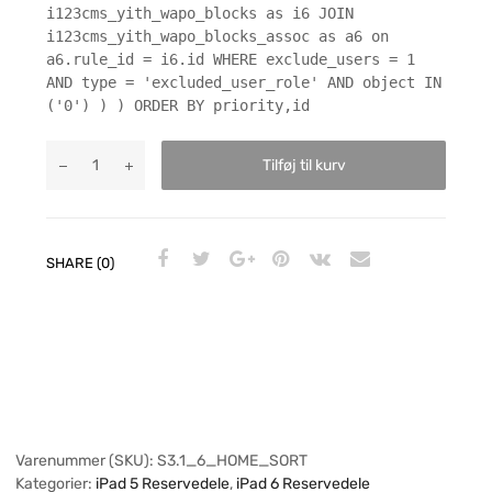
i123cms_yith_wapo_blocks as i6 JOIN
i123cms_yith_wapo_blocks_assoc as a6 on
a6.rule_id = i6.id WHERE exclude_users = 1
AND type = 'excluded_user_role' AND object IN
('0') ) ) ORDER BY priority,id
Tilføj til kurv
SHARE (0)
Varenummer (SKU):
S3.1_6_HOME_SORT
Kategorier:
iPad 5 Reservedele
,
iPad 6 Reservedele