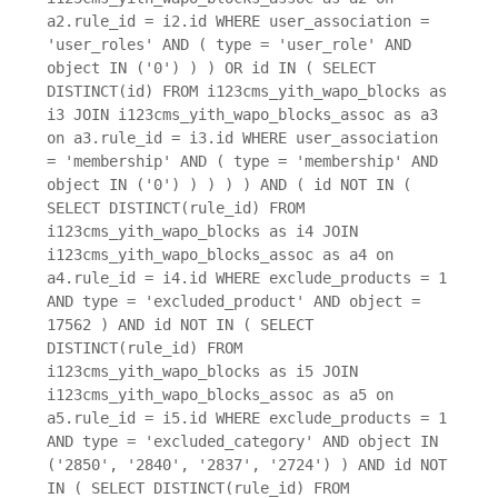
a2.rule_id = i2.id WHERE user_association =
'user_roles' AND ( type = 'user_role' AND
object IN ('0') ) ) OR id IN ( SELECT
DISTINCT(id) FROM i123cms_yith_wapo_blocks as
i3 JOIN i123cms_yith_wapo_blocks_assoc as a3
on a3.rule_id = i3.id WHERE user_association
= 'membership' AND ( type = 'membership' AND
object IN ('0') ) ) ) ) AND ( id NOT IN (
SELECT DISTINCT(rule_id) FROM
i123cms_yith_wapo_blocks as i4 JOIN
i123cms_yith_wapo_blocks_assoc as a4 on
a4.rule_id = i4.id WHERE exclude_products = 1
AND type = 'excluded_product' AND object =
17562 ) AND id NOT IN ( SELECT
DISTINCT(rule_id) FROM
i123cms_yith_wapo_blocks as i5 JOIN
i123cms_yith_wapo_blocks_assoc as a5 on
a5.rule_id = i5.id WHERE exclude_products = 1
AND type = 'excluded_category' AND object IN
('2850', '2840', '2837', '2724') ) AND id NOT
IN ( SELECT DISTINCT(rule_id) FROM