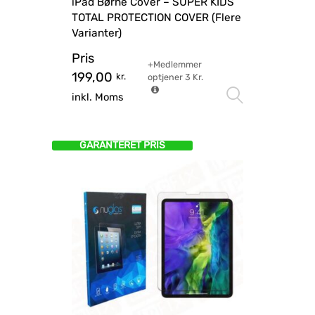
iPad Børne Cover – SUPER KIDS
TOTAL PROTECTION COVER (Flere
Varianter)
Pris
+Medlemmer
199,00
kr.
optjener
3
Kr.
Vælg mu
inkl. Moms
GARANTERET PRIS