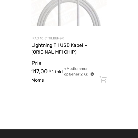
IPAD 10.5" TILBEHØR
Lightning Til USB Kabel –
(ORIGINAL MFI CHIP)
Pris
+Medlemmer
117,00
kr.
inkl.
optjener
2
Kr.
Tilføj til
Moms