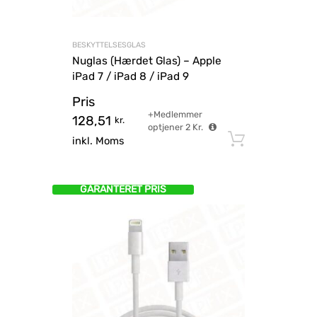
BESKYTTELSESGLAS
Nuglas (Hærdet Glas) – Apple
iPad 7 / iPad 8 / iPad 9
Pris
+Medlemmer
128,51
kr.
optjener
2
Kr.
Tilføj til
inkl. Moms
GARANTERET PRIS