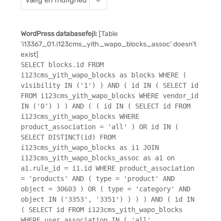
WordPress databasefejl:
[Table
'i13367_01.i123cms_yith_wapo_blocks_assoc' doesn't
exist]
SELECT blocks.id FROM
i123cms_yith_wapo_blocks as blocks WHERE (
visibility IN ('1') ) AND ( id IN ( SELECT id
FROM i123cms_yith_wapo_blocks WHERE vendor_id
IN ('0') ) ) AND ( ( id IN ( SELECT id FROM
i123cms_yith_wapo_blocks WHERE
product_association = 'all' ) OR id IN (
SELECT DISTINCT(id) FROM
i123cms_yith_wapo_blocks as i1 JOIN
i123cms_yith_wapo_blocks_assoc as a1 on
a1.rule_id = i1.id WHERE product_association
= 'products' AND ( type = 'product' AND
object = 30603 ) OR ( type = 'category' AND
object IN ('3353', '3351') ) ) ) AND ( id IN
( SELECT id FROM i123cms_yith_wapo_blocks
WHERE user_association IN ( 'all',