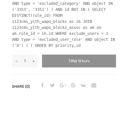
AND type = 'excluded_category' AND object IN
('3353', '3351') ) AND id NOT IN ( SELECT
DISTINCT(rule_id) FROM
i123cms_yith_wapo_blocks as i6 JOIN
i123cms_yith_wapo_blocks_assoc as a6 on
a6.rule_id = i6.id WHERE exclude_users = 1
AND type = 'excluded_user_role' AND object IN
('0') ) ) ORDER BY priority,id
Tilføj til kurv
SHARE (0)