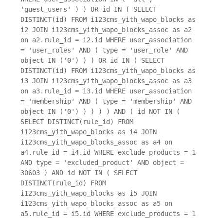
'guest_users' ) ) OR id IN ( SELECT
DISTINCT(id) FROM i123cms_yith_wapo_blocks as
i2 JOIN i123cms_yith_wapo_blocks_assoc as a2
on a2.rule_id = i2.id WHERE user_association
= 'user_roles' AND ( type = 'user_role' AND
object IN ('0') ) ) OR id IN ( SELECT
DISTINCT(id) FROM i123cms_yith_wapo_blocks as
i3 JOIN i123cms_yith_wapo_blocks_assoc as a3
on a3.rule_id = i3.id WHERE user_association
= 'membership' AND ( type = 'membership' AND
object IN ('0') ) ) ) ) AND ( id NOT IN (
SELECT DISTINCT(rule_id) FROM
i123cms_yith_wapo_blocks as i4 JOIN
i123cms_yith_wapo_blocks_assoc as a4 on
a4.rule_id = i4.id WHERE exclude_products = 1
AND type = 'excluded_product' AND object =
30603 ) AND id NOT IN ( SELECT
DISTINCT(rule_id) FROM
i123cms_yith_wapo_blocks as i5 JOIN
i123cms_yith_wapo_blocks_assoc as a5 on
a5.rule_id = i5.id WHERE exclude_products = 1