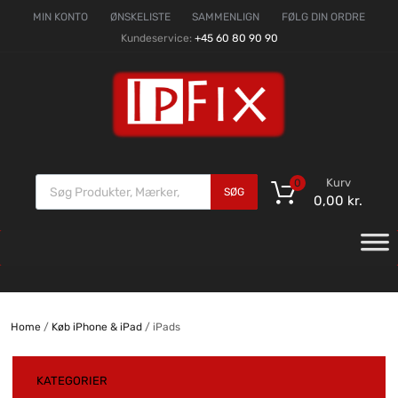
MIN KONTO
ØNSKELISTE
SAMMENLIGN
FØLG DIN ORDRE
Kundeservice:
+45 60 80 90 90
Kurv
0
SØG
0,00
kr.
Home
/
Køb iPhone & iPad
/ iPads
KATEGORIER