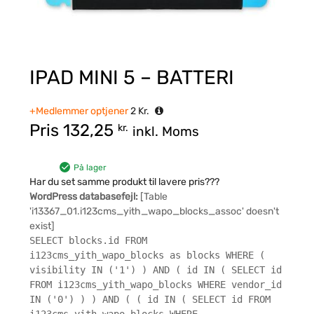
IPAD MINI 5 – BATTERI
+Medlemmer optjener
2
Kr.
Pris
132,25
kr.
inkl. Moms
På lager
Har du set samme produkt til lavere pris???
WordPress databasefejl:
[Table
'i13367_01.i123cms_yith_wapo_blocks_assoc' doesn't
exist]
SELECT blocks.id FROM
i123cms_yith_wapo_blocks as blocks WHERE (
visibility IN ('1') ) AND ( id IN ( SELECT id
FROM i123cms_yith_wapo_blocks WHERE vendor_id
IN ('0') ) ) AND ( ( id IN ( SELECT id FROM
i123cms_yith_wapo_blocks WHERE