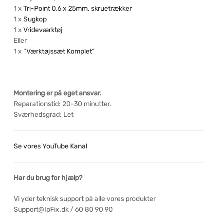
1 x
Tri-Point 0,6 x 25mm. skruetrækker
1 x
Sugkop
1 x
Vrideværktøj
Eller
1 x
“Værktøjssæt Komplet”
Montering er på eget ansvar.
Reparationstid: 20-30 minutter.
Sværhedsgrad: Let
Se vores YouTube Kanal
Har du brug for hjælp?
Vi yder teknisk support på alle vores produkter
Support@IpFix.dk / 60 80 90 90