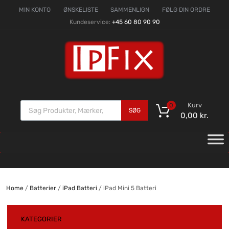
MIN KONTO
ØNSKELISTE
SAMMENLIGN
FØLG DIN ORDRE
Kundeservice:
+45 60 80 90 90
Kurv
0
SØG
0,00
kr.
Home
/
Batterier
/
iPad Batteri
/ iPad Mini 5 Batteri
KATEGORIER