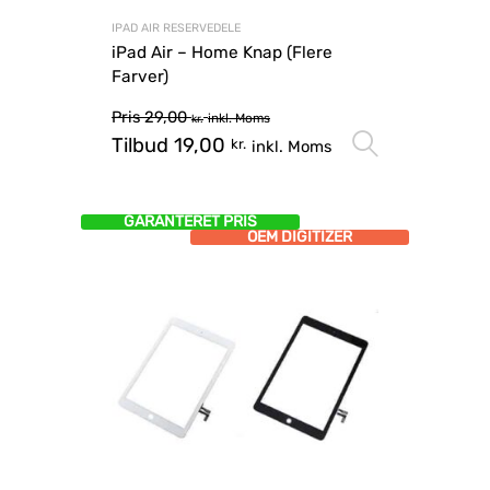
IPAD AIR RESERVEDELE
iPad Air – Home Knap (Flere
Farver)
Pris
29,00
inkl. Moms
kr.
Tilbud
19,00
Vælg mu
kr.
inkl. Moms
GARANTERET PRIS
OEM DIGITIZER