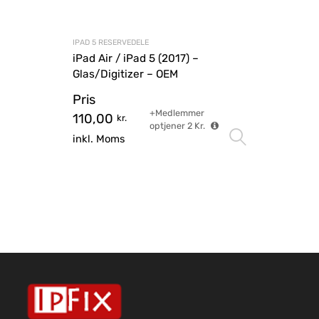
IPAD 5 RESERVEDELE
iPad Air / iPad 5 (2017) –
Glas/Digitizer – OEM
Pris
+Medlemmer
110,00
kr.
optjener
2
Kr.
Vælg mu
inkl. Moms