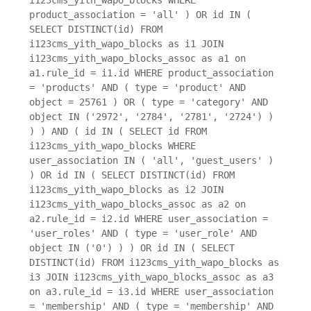
product_association = 'all' ) OR id IN (
SELECT DISTINCT(id) FROM
i123cms_yith_wapo_blocks as i1 JOIN
i123cms_yith_wapo_blocks_assoc as a1 on
a1.rule_id = i1.id WHERE product_association
= 'products' AND ( type = 'product' AND
object = 25761 ) OR ( type = 'category' AND
object IN ('2972', '2784', '2781', '2724') )
) ) AND ( id IN ( SELECT id FROM
i123cms_yith_wapo_blocks WHERE
user_association IN ( 'all', 'guest_users' )
) OR id IN ( SELECT DISTINCT(id) FROM
i123cms_yith_wapo_blocks as i2 JOIN
i123cms_yith_wapo_blocks_assoc as a2 on
a2.rule_id = i2.id WHERE user_association =
'user_roles' AND ( type = 'user_role' AND
object IN ('0') ) ) OR id IN ( SELECT
DISTINCT(id) FROM i123cms_yith_wapo_blocks as
i3 JOIN i123cms_yith_wapo_blocks_assoc as a3
on a3.rule_id = i3.id WHERE user_association
= 'membership' AND ( type = 'membership' AND