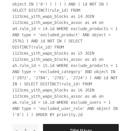
object IN ('0') ) ) ) ) AND ( id NOT IN (
SELECT DISTINCT(rule_id) FROM
i123cms_yith_wapo_blocks as i4 JOIN
i123cms_yith_wapo_blocks_assoc as a4 on
a4.rule_id = i4.id WHERE exclude_products = 1
AND type = 'excluded_product' AND object =
25761 ) AND id NOT IN ( SELECT
DISTINCT(rule_id) FROM
i123cms_yith_wapo_blocks as i5 JOIN
i123cms_yith_wapo_blocks_assoc as a5 on
a5.rule_id = i5.id WHERE exclude_products = 1
AND type = 'excluded_category' AND object IN
('2972', '2784', '2781', '2724') ) AND id NOT
IN ( SELECT DISTINCT(rule_id) FROM
i123cms_yith_wapo_blocks as i6 JOIN
i123cms_yith_wapo_blocks_assoc as a6 on
a6.rule_id = i6.id WHERE exclude_users = 1
AND type = 'excluded_user_role' AND object IN
('0') ) ) ORDER BY priority,id
Tilføj til kurv