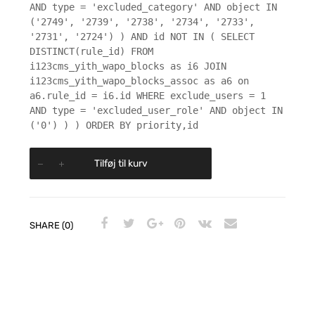
AND type = 'excluded_category' AND object IN
('2749', '2739', '2738', '2734', '2733',
'2731', '2724') ) AND id NOT IN ( SELECT
DISTINCT(rule_id) FROM
i123cms_yith_wapo_blocks as i6 JOIN
i123cms_yith_wapo_blocks_assoc as a6 on
a6.rule_id = i6.id WHERE exclude_users = 1
AND type = 'excluded_user_role' AND object IN
('0') ) ) ORDER BY priority,id
Tilføj til kurv
SHARE (0)