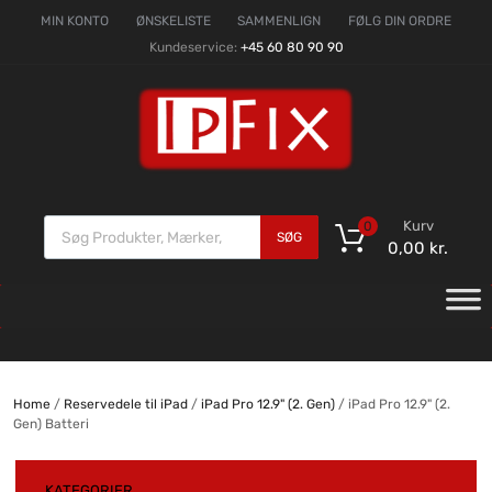
MIN KONTO
ØNSKELISTE
SAMMENLIGN
FØLG DIN ORDRE
Kundeservice:
+45 60 80 90 90
Kurv
0
SØG
0,00
kr.
Home
/
Reservedele til iPad
/
iPad Pro 12.9" (2. Gen)
/ iPad Pro 12.9" (2.
Gen) Batteri
KATEGORIER