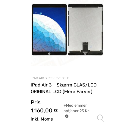
IPAD AIR 3 RESERVEDELE
iPad Air 3 – Skærm GLAS/LCD –
ORIGINAL LCD (Flere Farver)
Pris
+Medlemmer
1.160,00
kr.
optjener
23
Kr.
Vælg mu
inkl. Moms