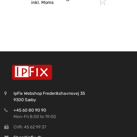
Tilføj til
inkl. Moms
IpFix Webshop Frederikshavnsvej 35
9300 Sæby
+45 60 80 90 90
Mon-Fri 8:00 to 19:00
CVR: 45 62 99 37