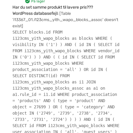
På lager
Har du set samme produkt til lavere pris???
WordPress databasefejl:
[Table
'i13367_01.i123cms_yith_wapo_blocks_assoc' doesn't
exist]
SELECT blocks.id FROM
i123cms_yith_wapo_blocks as blocks WHERE (
visibility IN ('1') ) AND ( id IN ( SELECT id
FROM i123cms_yith_wapo_blocks WHERE vendor_id
IN ('0') ) ) AND ( ( id IN ( SELECT id FROM
i123cms_yith_wapo_blocks WHERE
product_association = 'all' ) OR id IN (
SELECT DISTINCT(id) FROM
i123cms_yith_wapo_blocks as i1 JOIN
i123cms_yith_wapo_blocks_assoc as a1 on
a1.rule_id = i1.id WHERE product_association
= 'products' AND ( type = 'product' AND
object = 27699 ) OR ( type = 'category' AND
object IN ('2749', '2739', '2738', '2734',
'2733', '2731', '2724') ) ) ) AND ( id IN (
SELECT id FROM i123cms_yith_wapo_blocks WHERE
user_association IN ( 'all', 'guest_users' )