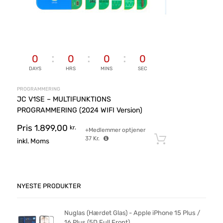
0
0
0
0
DAYS
HRS
MINS
SEC
PROGRAMMERING
JC V1SE – MULTIFUNKTIONS
PROGRAMMERING (2024 WIFI Version)
Pris
1.899,00
kr.
+Medlemmer optjener
37
Kr.
Tilføj til ku
inkl. Moms
NYESTE PRODUKTER
Nuglas (Hærdet Glas) - Apple iPhone 15 Plus /
16 Plus (5D Full Front)