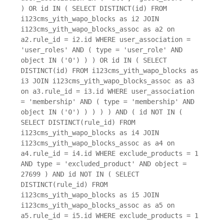
) OR id IN ( SELECT DISTINCT(id) FROM
i123cms_yith_wapo_blocks as i2 JOIN
i123cms_yith_wapo_blocks_assoc as a2 on
a2.rule_id = i2.id WHERE user_association =
'user_roles' AND ( type = 'user_role' AND
object IN ('0') ) ) OR id IN ( SELECT
DISTINCT(id) FROM i123cms_yith_wapo_blocks as
i3 JOIN i123cms_yith_wapo_blocks_assoc as a3
on a3.rule_id = i3.id WHERE user_association
= 'membership' AND ( type = 'membership' AND
object IN ('0') ) ) ) ) AND ( id NOT IN (
SELECT DISTINCT(rule_id) FROM
i123cms_yith_wapo_blocks as i4 JOIN
i123cms_yith_wapo_blocks_assoc as a4 on
a4.rule_id = i4.id WHERE exclude_products = 1
AND type = 'excluded_product' AND object =
27699 ) AND id NOT IN ( SELECT
DISTINCT(rule_id) FROM
i123cms_yith_wapo_blocks as i5 JOIN
i123cms_yith_wapo_blocks_assoc as a5 on
a5.rule_id = i5.id WHERE exclude_products = 1