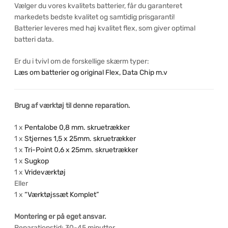
Vælger du vores kvalitets batterier, får du garanteret
markedets bedste kvalitet og samtidig prisgaranti!
Batterier leveres med høj kvalitet flex, som giver optimal
batteri data.
Er du i tvivl om de forskellige skærm typer:
Læs om batterier og original Flex, Data Chip m.v
Brug af værktøj til denne reparation.
1 x
Pentalobe 0,8 mm. skruetrækker
1 x
Stjernes 1,5 x 25mm. skruetrækker
1 x
Tri-Point 0,6 x 25mm. skruetrækker
1 x
Sugkop
1 x
Vrideværktøj
Eller
1 x
“Værktøjssæt Komplet”
Montering er på eget ansvar.
Reparationstid: 30-45 minutter.