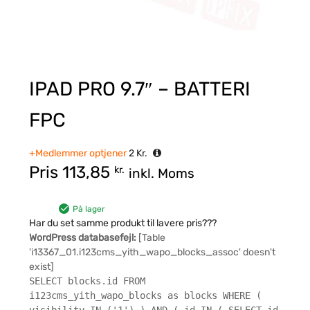
IPAD PRO 9.7″ – BATTERI
FPC
+Medlemmer optjener
2
Kr.
Pris
113,85
kr.
inkl. Moms
På lager
Har du set samme produkt til lavere pris???
WordPress databasefejl:
[Table
'i13367_01.i123cms_yith_wapo_blocks_assoc' doesn't
exist]
SELECT blocks.id FROM
i123cms_yith_wapo_blocks as blocks WHERE (
visibility IN ('1') ) AND ( id IN ( SELECT id