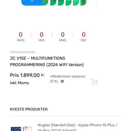
0
0
0
0
DAYS
HRS
MINS
SEC
PROGRAMMERING
JC V1SE – MULTIFUNKTIONS
PROGRAMMERING (2024 WIFI Version)
Pris
1.899,00
kr.
+Medlemmer optjener
37
Kr.
Tilføj til ku
inkl. Moms
NYESTE PRODUKTER
Nuglas (Hærdet Glas) - Apple iPhone 15 Plus /
16 Plus (5D Full Front)