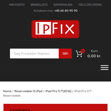
MIN KONTO
ØNSKELISTE
SAMMENLIGN
FØLG DIN ORDRE
Kundeservice:
+45 60 80 90 90
Kurv
0
SØG
0,00
kr.
Home
/
Reservedele til iPad
/
iPad Pro 9.7"(2016)
/ iPad Pro 9.7"
Reservedele
KATEGORIER