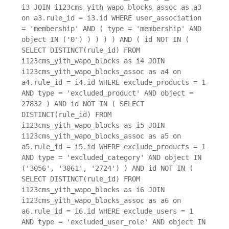
i3 JOIN i123cms_yith_wapo_blocks_assoc as a3
on a3.rule_id = i3.id WHERE user_association
= 'membership' AND ( type = 'membership' AND
object IN ('0') ) ) ) ) AND ( id NOT IN (
SELECT DISTINCT(rule_id) FROM
i123cms_yith_wapo_blocks as i4 JOIN
i123cms_yith_wapo_blocks_assoc as a4 on
a4.rule_id = i4.id WHERE exclude_products = 1
AND type = 'excluded_product' AND object =
27832 ) AND id NOT IN ( SELECT
DISTINCT(rule_id) FROM
i123cms_yith_wapo_blocks as i5 JOIN
i123cms_yith_wapo_blocks_assoc as a5 on
a5.rule_id = i5.id WHERE exclude_products = 1
AND type = 'excluded_category' AND object IN
('3056', '3061', '2724') ) AND id NOT IN (
SELECT DISTINCT(rule_id) FROM
i123cms_yith_wapo_blocks as i6 JOIN
i123cms_yith_wapo_blocks_assoc as a6 on
a6.rule_id = i6.id WHERE exclude_users = 1
AND type = 'excluded_user_role' AND object IN