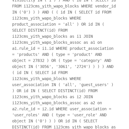
FROM i123cms_yith_wapo_blocks WHERE vendor_id
IN ('0') ) ) AND ( ( id IN ( SELECT id FROM
i123cms_yith_wapo_blocks WHERE
product_association = 'all' ) OR id IN (
SELECT DISTINCT(id) FROM
i123cms_yith_wapo_blocks as i1 JOIN
i123cms_yith_wapo_blocks_assoc as a1 on
a1.rule_id = i1.id WHERE product_association
= 'products' AND ( type = 'product' AND
object = 27832 ) OR ( type = 'category' AND
object IN ('3056', '3061', '2724') ) ) ) AND
( id IN ( SELECT id FROM
i123cms_yith_wapo_blocks WHERE
user_association IN ( 'all', 'guest_users' )
) OR id IN ( SELECT DISTINCT(id) FROM
i123cms_yith_wapo_blocks as i2 JOIN
i123cms_yith_wapo_blocks_assoc as a2 on
a2.rule_id = i2.id WHERE user_association =
'user_roles' AND ( type = 'user_role' AND
object IN ('0') ) ) OR id IN ( SELECT
DISTINCT(id) FROM i123cms_yith_wapo_blocks as