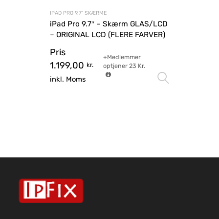
IPAD PRO 9.7" SKÆRME
iPad Pro 9.7″ – Skærm GLAS/LCD
– ORIGINAL LCD (FLERE FARVER)
Pris
+Medlemmer
1.199,00
kr.
optjener
23
Kr.
Vælg mu
inkl. Moms