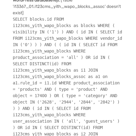
WordPress databasefejl:
[Table
'i13367_01.i123cms_yith_wapo_blocks_assoc' doesn't
exist]
SELECT blocks.id FROM
i123cms_yith_wapo_blocks as blocks WHERE (
visibility IN ('1') ) AND ( id IN ( SELECT id
FROM i123cms_yith_wapo_blocks WHERE vendor_id
IN ('0') ) ) AND ( ( id IN ( SELECT id FROM
i123cms_yith_wapo_blocks WHERE
product_association = 'all' ) OR id IN (
SELECT DISTINCT(id) FROM
i123cms_yith_wapo_blocks as i1 JOIN
i123cms_yith_wapo_blocks_assoc as a1 on
a1.rule_id = i1.id WHERE product_association
= 'products' AND ( type = 'product' AND
object = 17400 ) OR ( type = 'category' AND
object IN ('2628', '2944', '2844', '2842') )
) ) AND ( id IN ( SELECT id FROM
i123cms_yith_wapo_blocks WHERE
user_association IN ( 'all', 'guest_users' )
) OR id IN ( SELECT DISTINCT(id) FROM
i123cms_yith_wapo_blocks as i2 JOIN