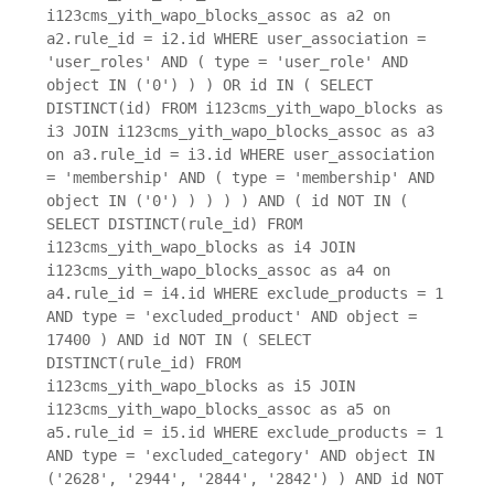
i123cms_yith_wapo_blocks_assoc as a2 on
a2.rule_id = i2.id WHERE user_association =
'user_roles' AND ( type = 'user_role' AND
object IN ('0') ) ) OR id IN ( SELECT
DISTINCT(id) FROM i123cms_yith_wapo_blocks as
i3 JOIN i123cms_yith_wapo_blocks_assoc as a3
on a3.rule_id = i3.id WHERE user_association
= 'membership' AND ( type = 'membership' AND
object IN ('0') ) ) ) ) AND ( id NOT IN (
SELECT DISTINCT(rule_id) FROM
i123cms_yith_wapo_blocks as i4 JOIN
i123cms_yith_wapo_blocks_assoc as a4 on
a4.rule_id = i4.id WHERE exclude_products = 1
AND type = 'excluded_product' AND object =
17400 ) AND id NOT IN ( SELECT
DISTINCT(rule_id) FROM
i123cms_yith_wapo_blocks as i5 JOIN
i123cms_yith_wapo_blocks_assoc as a5 on
a5.rule_id = i5.id WHERE exclude_products = 1
AND type = 'excluded_category' AND object IN
('2628', '2944', '2844', '2842') ) AND id NOT