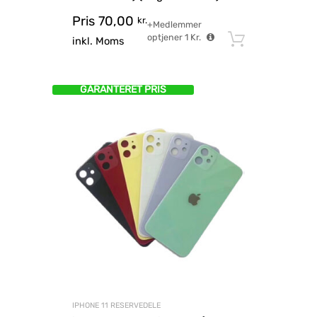
Pris
70,00
kr.
+Medlemmer
optjener
1
Kr.
Tilføj til
inkl. Moms
GARANTERET PRIS
IPHONE 11 RESERVEDELE