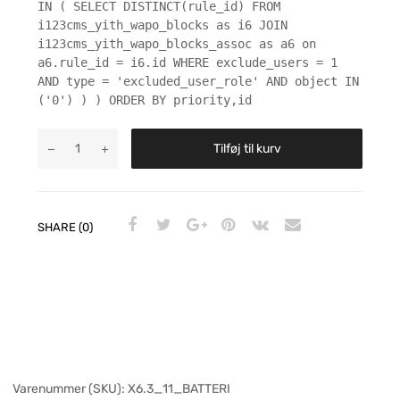
IN ( SELECT DISTINCT(rule_id) FROM
i123cms_yith_wapo_blocks as i6 JOIN
i123cms_yith_wapo_blocks_assoc as a6 on
a6.rule_id = i6.id WHERE exclude_users = 1
AND type = 'excluded_user_role' AND object IN
('0') ) ) ORDER BY priority,id
Tilføj til kurv
SHARE (0)
Varenummer (SKU):
X6.3_11_BATTERI