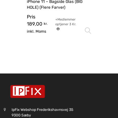
iPhone 11 – Bagside Glas (BIG
HOLE) (Flere Farver)
Pris
+Medlemmer
189,00
kr.
optjener
3
Kr.
Vælg mu
inkl. Moms
IpFix Webshop Frederikshavnsvej 35
9300 Sæby