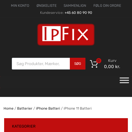
MIN KONTO
ØNSKELISTE
SAMMENLIGN
FØLG DIN ORDRE
Kundeservice:
+45 60 80 90 90
Kurv
0
SØG
0,00
kr.
Home
/
Batterier
/
iPhone Batteri
/ iPhone 11 Batteri
KATEGORIER