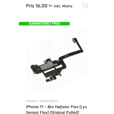
Pris
16,00
Tilføj til
kr.
inkl. Moms
GARANTERET PRIS
IPHONE 11 RESERVEDELE
iPhone 11 – Øre Højtaler Flex (Lys
Sensor Flex) (Original Pulled)