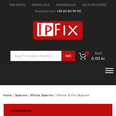
MIN KONTO
ØNSKELISTE
SAMMENLIGN
FØLG DIN ORDRE
Kundeservice:
+45 60 80 90 90
Kurv
0
SØG
0,00
kr.
Home
/
Skærme
/
iPhone Skærme
/ iPhone 12 Pro Skærme
KATEGORIER