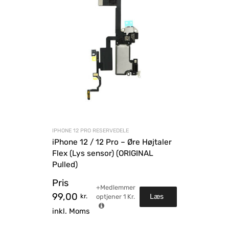
IPHONE 12 PRO RESERVEDELE
iPhone 12 / 12 Pro – Øre Højtaler
Flex (Lys sensor) (ORIGINAL
Pulled)
Pris
+Medlemmer
99,00
kr.
Læs
optjener
1
Kr.
inkl. Moms
mere