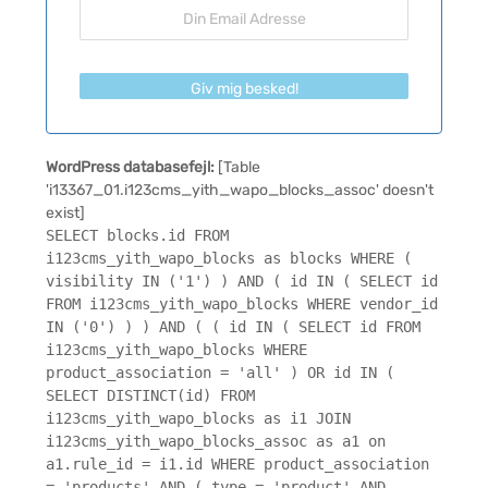
Giv mig besked!
WordPress databasefejl:
[Table
'i13367_01.i123cms_yith_wapo_blocks_assoc' doesn't
exist]
SELECT blocks.id FROM
i123cms_yith_wapo_blocks as blocks WHERE (
visibility IN ('1') ) AND ( id IN ( SELECT id
FROM i123cms_yith_wapo_blocks WHERE vendor_id
IN ('0') ) ) AND ( ( id IN ( SELECT id FROM
i123cms_yith_wapo_blocks WHERE
product_association = 'all' ) OR id IN (
SELECT DISTINCT(id) FROM
i123cms_yith_wapo_blocks as i1 JOIN
i123cms_yith_wapo_blocks_assoc as a1 on
a1.rule_id = i1.id WHERE product_association
= 'products' AND ( type = 'product' AND