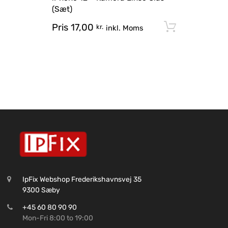
(Sæt)
Pris
17,00
Tilføj til
kr.
inkl. Moms
IpFix Webshop Frederikshavnsvej 35
9300 Sæby
+45 60 80 90 90
Mon-Fri 8:00 to 19:00