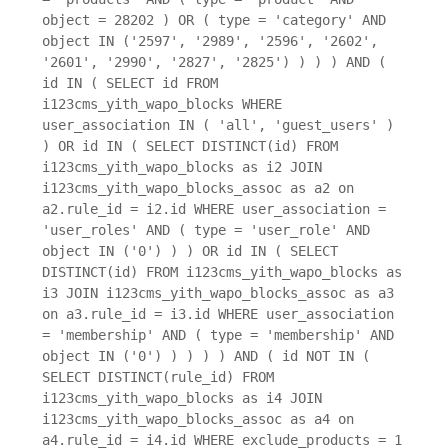
object = 28202 ) OR ( type = 'category' AND
object IN ('2597', '2989', '2596', '2602',
'2601', '2990', '2827', '2825') ) ) ) AND (
id IN ( SELECT id FROM
i123cms_yith_wapo_blocks WHERE
user_association IN ( 'all', 'guest_users' )
) OR id IN ( SELECT DISTINCT(id) FROM
i123cms_yith_wapo_blocks as i2 JOIN
i123cms_yith_wapo_blocks_assoc as a2 on
a2.rule_id = i2.id WHERE user_association =
'user_roles' AND ( type = 'user_role' AND
object IN ('0') ) ) OR id IN ( SELECT
DISTINCT(id) FROM i123cms_yith_wapo_blocks as
i3 JOIN i123cms_yith_wapo_blocks_assoc as a3
on a3.rule_id = i3.id WHERE user_association
= 'membership' AND ( type = 'membership' AND
object IN ('0') ) ) ) ) AND ( id NOT IN (
SELECT DISTINCT(rule_id) FROM
i123cms_yith_wapo_blocks as i4 JOIN
i123cms_yith_wapo_blocks_assoc as a4 on
a4.rule_id = i4.id WHERE exclude_products = 1