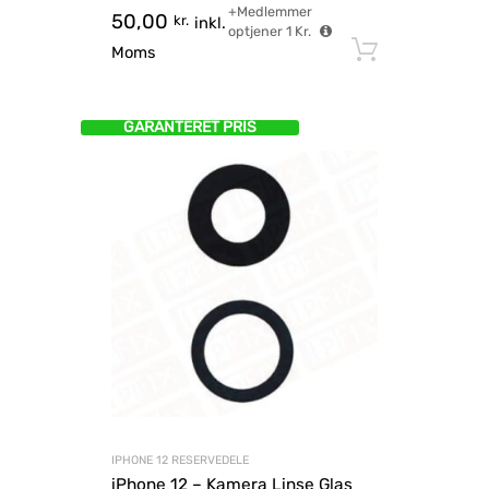
+Medlemmer
50,00
kr.
inkl.
optjener
1
Kr.
Tilføj til
Moms
GARANTERET PRIS
IPHONE 12 RESERVEDELE
iPhone 12 – Kamera Linse Glas