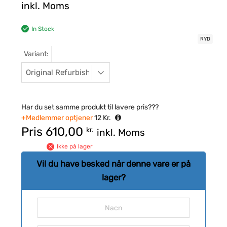
inkl. Moms
In Stock
RYD
Variant:
Har du set samme produkt til lavere pris???
+Medlemmer optjener
12
Kr.
Pris
610,00
kr.
inkl. Moms
Ikke på lager
Vil du have besked når denne vare er på
lager?