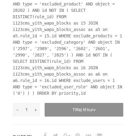
AND type = 'excluded_product' AND object =
28202 ) AND id NOT IN ( SELECT
DISTINCT(rule_id) FROM
i123cms_yith_wapo_blocks as i5 JOIN
i123cms_yith_wapo_blocks_assoc as a5 on
a5.rule_id = i5.id WHERE exclude_products = 1
AND type = 'excluded_category' AND object IN
('2597', '2989', '2596', '2602', '2601',
'2990', '2827', '2825') ) AND id NOT IN (
SELECT DISTINCT(rule_id) FROM
i123cms_yith_wapo_blocks as i6 JOIN
i123cms_yith_wapo_blocks_assoc as a6 on
a6.rule_id = i6.id WHERE exclude_users = 1
AND type = 'excluded_user_role' AND object IN
('0') ) ) ORDER BY priority,id
Tilføj til kurv