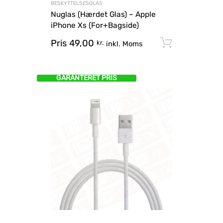
BESKYTTELSESGLAS
Nuglas (Hærdet Glas) – Apple
iPhone Xs (For+Bagside)
Pris
49,00
Tilføj til
kr.
inkl. Moms
GARANTERET PRIS