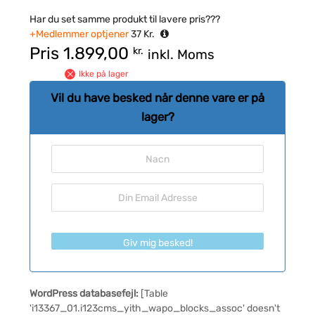
Har du set samme produkt til lavere pris???
+Medlemmer optjener
37
Kr.
Pris
1.899,00
kr.
inkl. Moms
Ikke på lager
Vil du have besked når denne vare er på
lager?
Giv mig besked!
WordPress databasefejl:
[Table
'i13367_01.i123cms_yith_wapo_blocks_assoc' doesn't