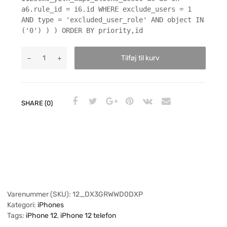
a6.rule_id = i6.id WHERE exclude_users = 1
AND type = 'excluded_user_role' AND object IN
('0') ) ) ORDER BY priority,id
Tilføj til kurv
SHARE (0)
Varenummer (SKU):
12_DX3GRWWD0DXP
Kategori:
iPhones
Tags:
iPhone 12
,
iPhone 12 telefon