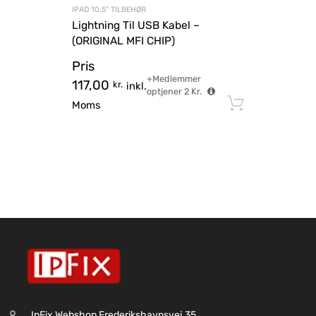
IPAD 10.5" TILBEHØR
Lightning Til USB Kabel –
(ORIGINAL MFI CHIP)
Pris
+Medlemmer
117,00
kr.
inkl.
optjener
2
Kr.
Tilføj til
Moms
IpFix Webshop Frederikshavnsvej 35