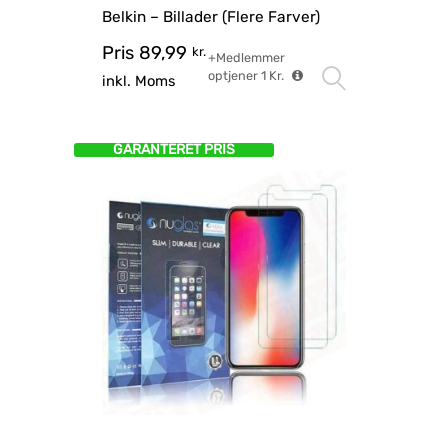
Belkin – Billader (Flere Farver)
Pris
89,99
kr.
+Medlemmer
optjener
1
Kr.
Vælg mu
inkl. Moms
GARANTERET PRIS