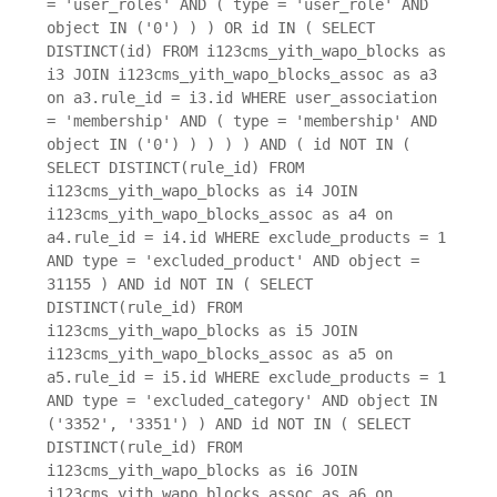
= 'user_roles' AND ( type = 'user_role' AND
object IN ('0') ) ) OR id IN ( SELECT
DISTINCT(id) FROM i123cms_yith_wapo_blocks as
i3 JOIN i123cms_yith_wapo_blocks_assoc as a3
on a3.rule_id = i3.id WHERE user_association
= 'membership' AND ( type = 'membership' AND
object IN ('0') ) ) ) ) AND ( id NOT IN (
SELECT DISTINCT(rule_id) FROM
i123cms_yith_wapo_blocks as i4 JOIN
i123cms_yith_wapo_blocks_assoc as a4 on
a4.rule_id = i4.id WHERE exclude_products = 1
AND type = 'excluded_product' AND object =
31155 ) AND id NOT IN ( SELECT
DISTINCT(rule_id) FROM
i123cms_yith_wapo_blocks as i5 JOIN
i123cms_yith_wapo_blocks_assoc as a5 on
a5.rule_id = i5.id WHERE exclude_products = 1
AND type = 'excluded_category' AND object IN
('3352', '3351') ) AND id NOT IN ( SELECT
DISTINCT(rule_id) FROM
i123cms_yith_wapo_blocks as i6 JOIN
i123cms_yith_wapo_blocks_assoc as a6 on