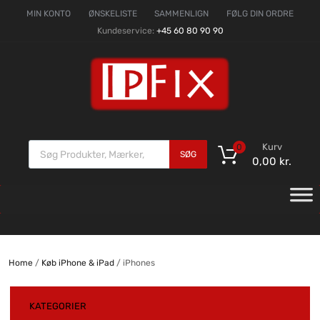
MIN KONTO
ØNSKELISTE
SAMMENLIGN
FØLG DIN ORDRE
Kundeservice:
+45 60 80 90 90
Kurv
0
SØG
0,00
kr.
Home
/
Køb iPhone & iPad
/ iPhones
KATEGORIER