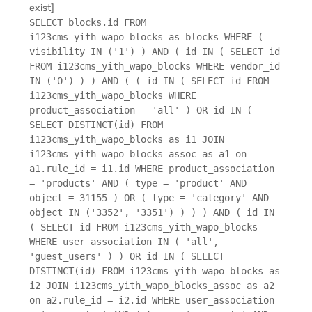
exist]
SELECT blocks.id FROM
i123cms_yith_wapo_blocks as blocks WHERE (
visibility IN ('1') ) AND ( id IN ( SELECT id
FROM i123cms_yith_wapo_blocks WHERE vendor_id
IN ('0') ) ) AND ( ( id IN ( SELECT id FROM
i123cms_yith_wapo_blocks WHERE
product_association = 'all' ) OR id IN (
SELECT DISTINCT(id) FROM
i123cms_yith_wapo_blocks as i1 JOIN
i123cms_yith_wapo_blocks_assoc as a1 on
a1.rule_id = i1.id WHERE product_association
= 'products' AND ( type = 'product' AND
object = 31155 ) OR ( type = 'category' AND
object IN ('3352', '3351') ) ) ) AND ( id IN
( SELECT id FROM i123cms_yith_wapo_blocks
WHERE user_association IN ( 'all',
'guest_users' ) ) OR id IN ( SELECT
DISTINCT(id) FROM i123cms_yith_wapo_blocks as
i2 JOIN i123cms_yith_wapo_blocks_assoc as a2
on a2.rule_id = i2.id WHERE user_association